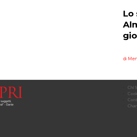
Chi 
Cook
Cont
Chan