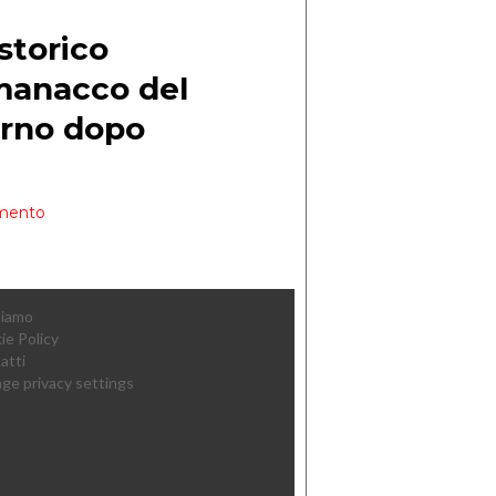
Siamo
ie Policy
atti
ge privacy settings