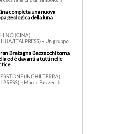
olo dello straordinario
Cina completa una nuova
ributo che decine di milioni di
pa geologica della luna
iani hanno […]
HINO (CINA)
NHUA/ITALPRESS) – Un gruppo
icerca in Cina ha completato una
Gran Bretagna Bezzecchi torna
ta geologica aggiornata
ella ed è davanti a tutti nelle
’intera Luna in scala […]
ctice
VERSTONE (INGHILTERRA)
ALPRESS) – Marco Bezzecchi
ilia) è tornato in sella ed è
ato a volare. Il pilota di Rimini