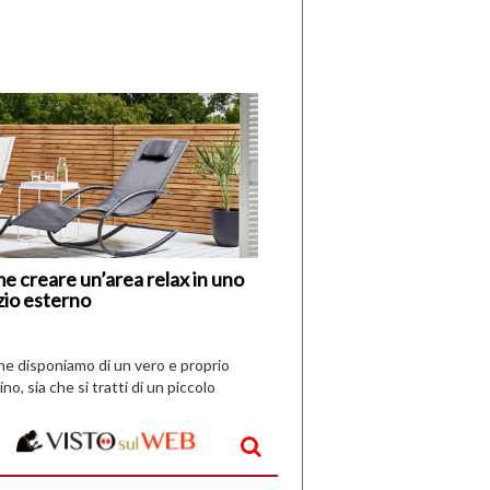
di
I
Nuovi
Vespri
e creare un’area relax in uno
zio esterno
che disponiamo di un vero e proprio
ino, sia che si tratti di un piccolo
o all’aperto, l’idea è […]