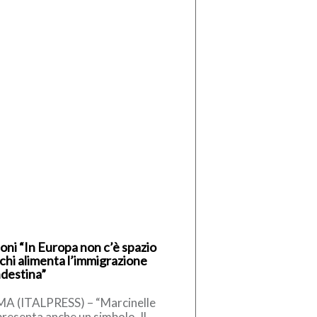
oni “In Europa non c’è spazio
 chi alimenta l’immigrazione
ndestina”
A (ITALPRESS) – “Marcinelle
resenta anche un simbolo. Il