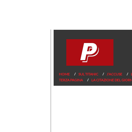
HOME
SUL TITANIC
J’ACCUSE
TERZA PAGINA
LA CITAZIONE DEL GIOR