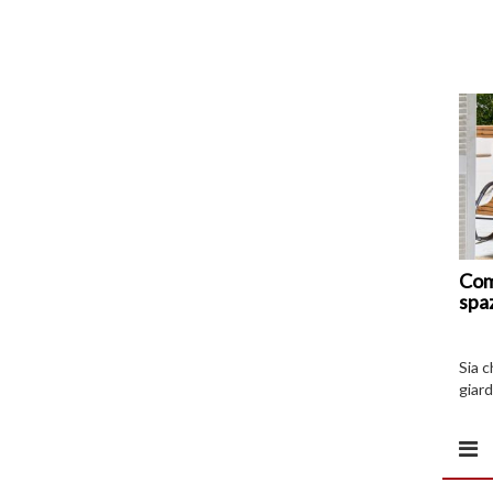
Com
spa
Sia 
giard
spazi