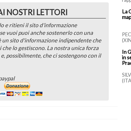
simb
AI NOSTRI LETTORI
La 
cont
map
ital
o e ritieni il sito d'informazione
, se vuoi puoi anche sostenerlo con una
PEC
 è un sito d'informazione indipendente che
(XI
di r
i che lo gestiscono. La nostra unica forza
In 
car
 e, possibilmente, che ci sostengono con il
in s
dell
Pra
SIL
paypal
(IT
(Apr
torn
[…]