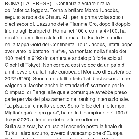
ROMA (ITALPRESS) – Continua a volare l’Italia
dell’atletica leggera. Torna a brillare Marcell Jacobs,
seguito a ruota da Chituru Ali, per la prima volta sotto i
dieci secondi. L’azzurro delle Fiamme Oro, dopo il doppio
trionfo agli Europei di Roma nei 100 e con la 4×100, ha
mostrato un ottimo stato di forma a Turku, in Finlandia,
nella tappa Gold del Continental Tour. Jacobs, infatti, dopo
aver vinto le batterie in 9″99, ha trionfato nella finale dei
100 metri in 9″92 (in carriera è andato più forte solo ai
Giochi di Tokyo). Non correva così veloce da un paio di
anni, ovvero dalla finale europea di Monaco di Baviera del
2022 (9″95). Sono crono tutti inferiori ai dieci secondi che
valgono a Jacobs anche lo standard d’iscrizione per le
Olimpiadi di Parigi, alle quale comunque avrebbe preso
parte per via del piazzamento nel ranking internazionale.
“La pista qui è molto veloce. Sono felice del mio tempo.
Miglioro gara dopo gara”, ha detto il campione dei 100 di
Tokyo2020 al termine delle fatiche odierne.
Sulla sua scia, ha chiuso al secondo posto la finale di
Turku l’altro azzurro, ovvero il vicecampione d’Europa