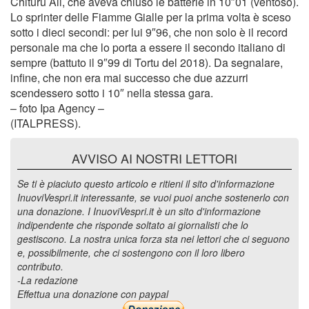
Chituru Ali, che aveva chiuso le batterie in 10″01 (ventoso).
Lo sprinter delle Fiamme Gialle per la prima volta è sceso
sotto i dieci secondi: per lui 9″96, che non solo è il record
personale ma che lo porta a essere il secondo italiano di
sempre (battuto il 9″99 di Tortu del 2018). Da segnalare,
infine, che non era mai successo che due azzurri
scendessero sotto i 10″ nella stessa gara.
– foto Ipa Agency –
(ITALPRESS).
AVVISO AI NOSTRI LETTORI
Se ti è piaciuto questo articolo e ritieni il sito d'informazione
InuoviVespri.it interessante, se vuoi puoi anche sostenerlo con
una donazione. I InuoviVespri.it è un sito d'informazione
indipendente che risponde soltato ai giornalisti che lo
gestiscono. La nostra unica forza sta nei lettori che ci seguono
e, possibilmente, che ci sostengono con il loro libero
contributo.
-La redazione
Effettua una donazione con paypal