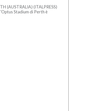
TH (AUSTRALIA) (ITALPRESS)
l’Optus Stadium di Perth è
ter a prendersi il primo derby
alia della stagione.
’amichevole australiana […]