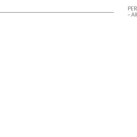
PER
– Al
l’In
d’It
Nell