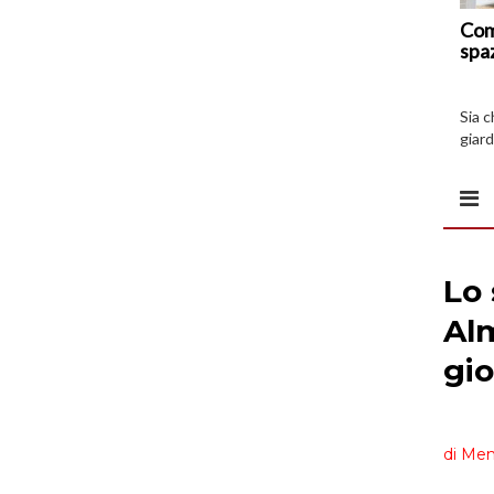
Com
spa
Sia 
giard
spazi