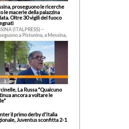
sina, proseguono le ricerche
o le macerie della palazzina
lata. Oltre 30 vigili del fuoco
egnati
SINA (ITALPRESS) –
seguono a Pistunina, a Messina,
ttività di ricerca delle persone
erse sotto le macerie dopo il
cinelle, La Russa “Qualcuno
inua ancora a voltare le
le”
Inter il primo derby d’Italia
gionale, Juventus sconfitta 2-1