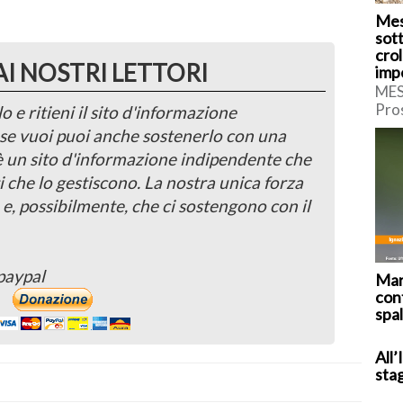
Mes
sott
crol
AI NOSTRI LETTORI
imp
MES
Pro
o e ritieni il sito d'informazione
le a
, se vuoi puoi anche sostenerlo con una
disp
 è un sito d'informazione indipendente che
[…]
i che lo gestiscono. La nostra unica forza
 e, possibilmente, che ci sostengono con il
paypal
Mar
cont
spal
All’
sta