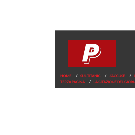
HOME
SUL TITANIC
J’ACCUSE
TERZA PAGINA
LA CITAZIONE DEL GIOR