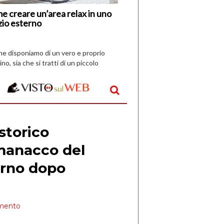
e creare un’area relax in uno
zio esterno
che disponiamo di un vero e proprio
ino, sia che si tratti di un piccolo
o all’aperto, l’idea è […]