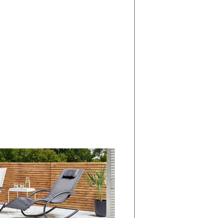
di
I
Nuovi
Vespri