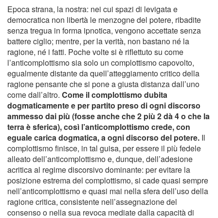
Epoca strana, la nostra: nei cui spazi di levigata e
democratica non libertà le menzogne del potere, ribadite
senza tregua in forma ipnotica, vengono accettate senza
battere ciglio; mentre, per la verità, non bastano né la
ragione, né i fatti. Poche volte si è riflettuto su come
l’anticomplottismo sia solo un complottismo capovolto,
egualmente distante da quell’atteggiamento critico della
ragione pensante che si pone a giusta distanza dall’uno
come dall’altro.
Come il complottismo dubita
dogmaticamente e per partito preso di ogni discorso
ammesso dai più (fosse anche che 2 più 2 dà 4 o che la
terra è sferica), così l’anticomplottismo crede, con
eguale carica dogmatica, a ogni discorso del potere.
Il
complottismo finisce, in tal guisa, per essere il più fedele
alleato dell’anticomplottismo e, dunque, dell’adesione
acritica al regime discorsivo dominante: per evitare la
posizione estrema del complottismo, si cade quasi sempre
nell’anticomplottismo e quasi mai nella sfera dell’uso della
ragione critica, consistente nell’assegnazione del
consenso o nella sua revoca mediate dalla capacità di