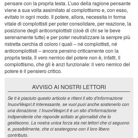
pensare con la propria testa. L’uso della ragione pensante
viene a sua volta assimilato al complottismo e, con esso,
evitato in ogni modo. Il potere, allora, necessita in forma
vitale di complottisti per poter consolidare, per reazione, la
posizione degli anticomplottisti (cioè di chi se le beve
serenamente tutte) e per poter neutralizzare la sempre più
ristretta cerchia di coloro i quali – né complottisti, né
anticomplottisti – ancora pensino criticamente con la
propria testa. Il vero nemico del potere non è, infatti, il
complottismo, che gli è anzi funzionale: il vero nemico del
potere è il pensiero critico.
AVVISO AI NOSTRI LETTORI
Se ti è piaciuto questo articolo e ritieni il sito d'informazione
InuoviVespri.it interessante, se vuoi puoi anche sostenerlo con
una donazione. I InuoviVespri.it è un sito d'informazione
indipendente che risponde soltato ai giornalisti che lo
gestiscono. La nostra unica forza sta nei lettori che ci seguono
e, possibilmente, che ci sostengono con il loro libero
contributo.