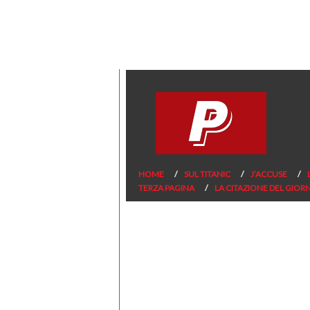
HOME
SUL TITANIC
J’ACCUSE
TERZA PAGINA
LA CITAZIONE DEL GIOR