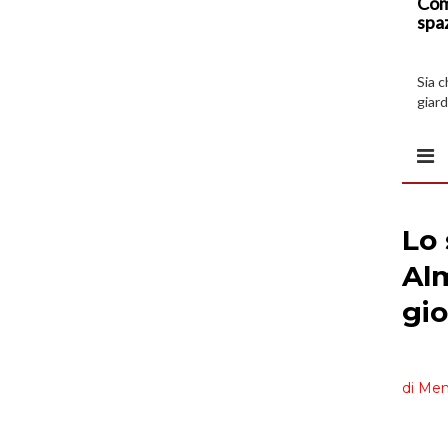
Com
spa
Sia 
giard
spazi