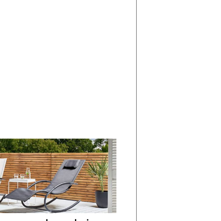
di
I
Nuovi
Vespri