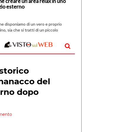
e creare un’area relax in uno
zio esterno
che disponiamo di un vero e proprio
ino, sia che si tratti di un piccolo
o all’aperto, l’idea è […]