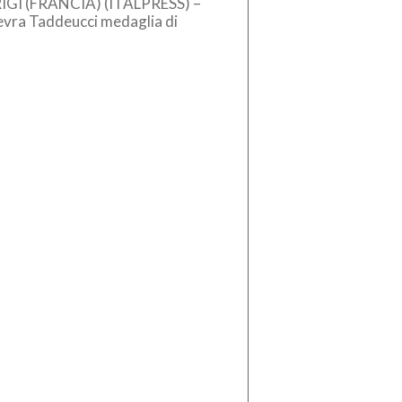
IGI (FRANCIA) (ITALPRESS) –
evra Taddeucci medaglia di
zo nella knockout 3 km agli
pei in acque libere di Parigi. […]