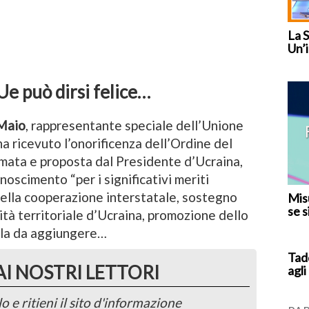
La 
Un’i
Ue può dirsi felice…
 Maio
, rappresentante speciale dell’Unione
ha ricevuto l’onorificenza dell’Ordine del
irmata e proposta dal Presidente d’Ucraina,
onoscimento “per i significativi meriti
ella cooperazione interstatale, sostegno
Misu
se s
rità territoriale d’Ucraina, promozione dello
lla da aggiungere…
Tad
AI NOSTRI LETTORI
agli
o e ritieni il sito d'informazione