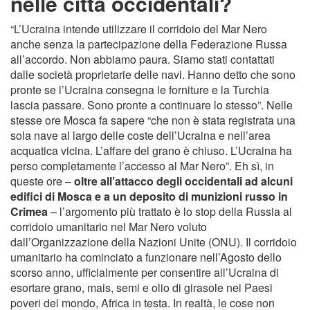
nelle città occidentali?
“L’Ucraina intende utilizzare il corridoio del Mar Nero
anche senza la partecipazione della Federazione Russa
all’accordo. Non abbiamo paura. Siamo stati contattati
dalle società proprietarie delle navi. Hanno detto che sono
pronte se l’Ucraina consegna le forniture e la Turchia
lascia passare. Sono pronte a continuare lo stesso”. Nelle
stesse ore Mosca fa sapere “che non è stata registrata una
sola nave al largo delle coste dell’Ucraina e nell’area
acquatica vicina. L’affare del grano è chiuso. L’Ucraina ha
perso completamente l’accesso al Mar Nero”. Eh sì, in
queste ore –
oltre all’attacco degli occidentali ad alcuni
edifici di Mosca e a un deposito di munizioni russo in
Crimea
– l’argomento più trattato è lo stop della Russia al
corridoio umanitario nel Mar Nero voluto
dall’Organizzazione della Nazioni Unite (ONU). Il corridoio
umanitario ha cominciato a funzionare nell’Agosto dello
scorso anno, ufficialmente per consentire all’Ucraina di
esortare grano, mais, semi e olio di girasole nei Paesi
poveri del mondo, Africa in testa. In realtà, le cose non