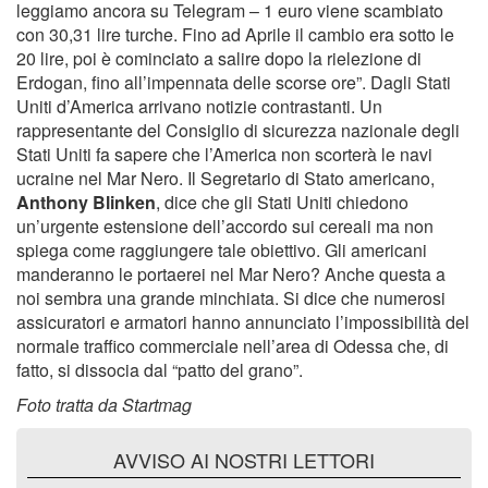
leggiamo ancora su Telegram – 1 euro viene scambiato
con 30,31 lire turche. Fino ad Aprile il cambio era sotto le
20 lire, poi è cominciato a salire dopo la rielezione di
Erdogan, fino all’impennata delle scorse ore”. Dagli Stati
Uniti d’America arrivano notizie contrastanti. Un
rappresentante del Consiglio di sicurezza nazionale degli
Stati Uniti fa sapere che l’America non scorterà le navi
ucraine nel Mar Nero. Il Segretario di Stato americano,
Anthony Blinken
, dice che gli Stati Uniti chiedono
un’urgente estensione dell’accordo sui cereali ma non
spiega come raggiungere tale obiettivo. Gli americani
manderanno le portaerei nel Mar Nero? Anche questa a
noi sembra una grande minchiata. Si dice che numerosi
assicuratori e armatori hanno annunciato l’impossibilità del
normale traffico commerciale nell’area di Odessa che, di
fatto, si dissocia dal “patto del grano”.
Foto tratta da Startmag
AVVISO AI NOSTRI LETTORI