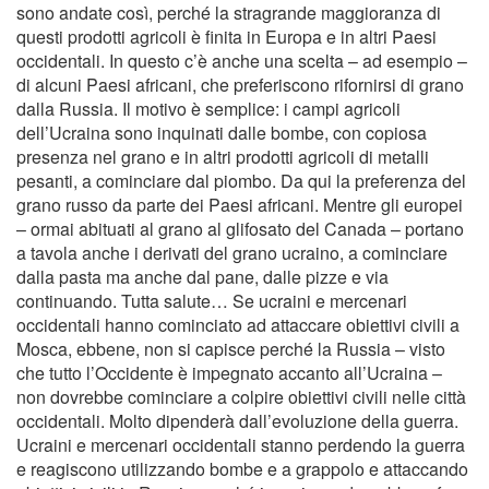
sono andate così, perché la stragrande maggioranza di
questi prodotti agricoli è finita in Europa e in altri Paesi
occidentali. In questo c’è anche una scelta – ad esempio –
di alcuni Paesi africani, che preferiscono rifornirsi di grano
dalla Russia. Il motivo è semplice: i campi agricoli
dell’Ucraina sono inquinati dalle bombe, con copiosa
presenza nel grano e in altri prodotti agricoli di metalli
pesanti, a cominciare dal piombo. Da qui la preferenza del
grano russo da parte dei Paesi africani. Mentre gli europei
– ormai abituati al grano al glifosato del Canada – portano
a tavola anche i derivati del grano ucraino, a cominciare
dalla pasta ma anche dal pane, dalle pizze e via
continuando. Tutta salute… Se ucraini e mercenari
occidentali hanno cominciato ad attaccare obiettivi civili a
Mosca, ebbene, non si capisce perché la Russia – visto
che tutto l’Occidente è impegnato accanto all’Ucraina –
non dovrebbe cominciare a colpire obiettivi civili nelle città
occidentali. Molto dipenderà dall’evoluzione della guerra.
Ucraini e mercenari occidentali stanno perdendo la guerra
e reagiscono utilizzando bombe e a grappolo e attaccando