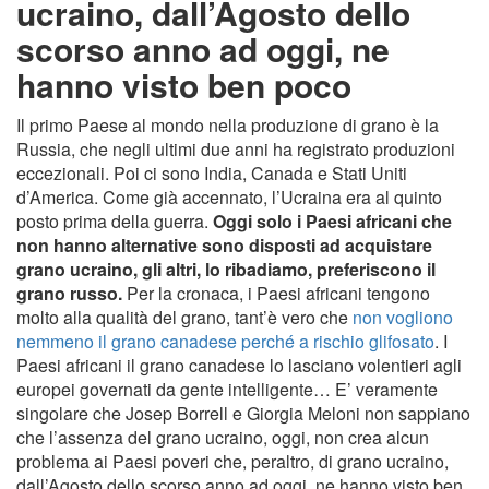
ucraino, dall’Agosto dello
scorso anno ad oggi, ne
hanno visto ben poco
Il primo Paese al mondo nella produzione di grano è la
Russia, che negli ultimi due anni ha registrato produzioni
eccezionali. Poi ci sono India, Canada e Stati Uniti
d’America. Come già accennato, l’Ucraina era al quinto
posto prima della guerra.
Oggi solo i Paesi africani che
non hanno alternative sono disposti ad acquistare
grano ucraino, gli altri, lo ribadiamo, preferiscono il
grano russo.
Per la cronaca, i Paesi africani tengono
molto alla qualità del grano, tant’è vero che
non vogliono
nemmeno il grano canadese perché a rischio glifosato
. I
Paesi africani il grano canadese lo lasciano volentieri agli
europei governati da gente intelligente… E’ veramente
singolare che Josep Borrell e Giorgia Meloni non sappiano
che l’assenza del grano ucraino, oggi, non crea alcun
problema ai Paesi poveri che, peraltro, di grano ucraino,
dall’Agosto dello scorso anno ad oggi, ne hanno visto ben