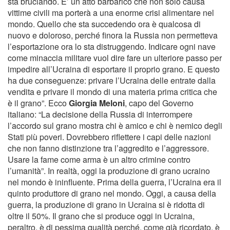
sta bruciando. E’ un atto barbarico che non solo causa
vittime civili ma porterà a una enorme crisi alimentare nel
mondo. Quello che sta succedendo ora è qualcosa di
nuovo e doloroso, perché finora la Russia non permetteva
l’esportazione ora lo sta distruggendo. Indicare ogni nave
come minaccia militare vuol dire fare un ulteriore passo per
impedire all’Ucraina di esportare il proprio grano. E questo
ha due conseguenze: privare l’Ucraina delle entrate dalla
vendita e privare il mondo di una materia prima critica che
è il grano”. Ecco
Giorgia Meloni
, capo del Governo
italiano: “La decisione della Russia di interrompere
l’accordo sul grano mostra chi è amico e chi è nemico degli
Stati più poveri. Dovrebbero riflettere i capi delle nazioni
che non fanno distinzione tra l’aggredito e l’aggressore.
Usare la fame come arma è un altro crimine contro
l’umanità”. In realtà, oggi la produzione di grano ucraino
nel mondo è ininfluente. Prima della guerra, l’Ucraina era il
quinto produttore di grano nel mondo. Oggi, a causa della
guerra, la produzione di grano in Ucraina si è ridotta di
oltre il 50%. Il grano che si produce oggi in Ucraina,
peraltro, è di pessima qualità perché, come già ricordato, è