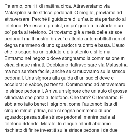
Palermo, ore 11 di mattina circa. Attraversiamo via
Malaspina sulle strisce pedonali. O meglio, proviamo ad
attraversare. Perché il guidatore di un’auto sta parlando al
telefono. Per essere precisi, un po’ guarda la strada e un
po’ parla al telefono. Ci troviamo già a metà delle strisce
pedonali ma il nostro ‘bravo’ e attento automobilisti non ci
degna nemmeno di uno sguardo: tira dritto e basta. L’auto
che lo segue ha un guidatore più attento e si ferma.
Entriamo nel negozio dove sbrighiamo la commissione in
circa cinque minuti. Dobbiamo riattraversare via Malaspina
ma non sembra facile, anche se ci muoviamo sulle strisce
pedonali. Una signora alla guida di un sud ci deve e
accelera: e vabbé, pazienza. Cominciamo ad attraversare
le strisce pedonali. Arriva un signore che un’auto di grossa
cilindrata che parla al telefono. Che fare? Ci fermiamo. E
abbiamo fatto bene: il signore, come l’automobilista di
cinque minuti prima, non ci segna nemmeno di uno
sguardo: passa sulle strisce pedonali mentre parla al
telefono ridendo. Morale: in cinque minuti abbiamo
rischiato di finire investiti sulle strisce pedonali da due