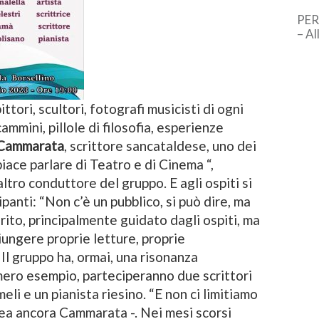
PER
– Al
l’In
d’It
Nell
ttori, scultori, fotografi musicisti di ogni
mmini, pillole di filosofia, esperienze
 Cammarata
, scrittore sancataldese, uno dei
iace parlare di Teatro e di Cinema “,
 altro conduttore del gruppo. E agli ospiti si
panti: “Non c’è un pubblico, si può dire, ma
rito, principalmente guidato dagli ospiti, ma
giungere proprie letture, proprie
 Il gruppo ha, ormai, una risonanza
 mero esempio, parteciperanno due scrittori
eli e un pianista riesino. “E non ci limitiamo
inea ancora Cammarata -. Nei mesi scorsi