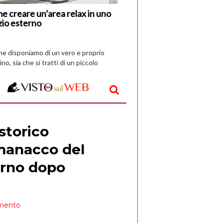
e creare un’area relax in uno
zio esterno
che disponiamo di un vero e proprio
ino, sia che si tratti di un piccolo
o all’aperto, l’idea è […]