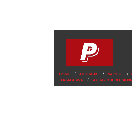
HOME
SUL TITANIC
J’ACCUSE
TERZA PAGINA
LA CITAZIONE DEL GIOR