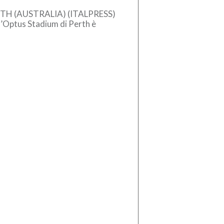
TH (AUSTRALIA) (ITALPRESS)
l’Optus Stadium di Perth è
ter a prendersi il primo derby
alia della stagione.
’amichevole australiana […]