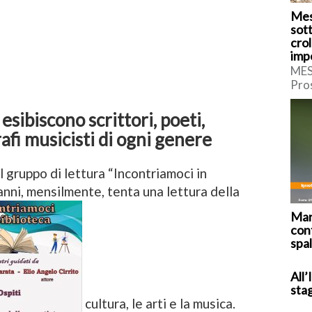
Mes
sott
crol
imp
MES
Pro
le a
disp
 esibiscono scrittori, poeti,
[…]
grafi musicisti di ogni genere
gruppo di lettura “Incontriamoci in
anni, mensilmente, tenta una lettura della
Mar
cont
spal
All’
sta
cultura, le arti e la musica.