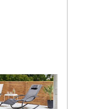
di
I
Nuovi
Vespri