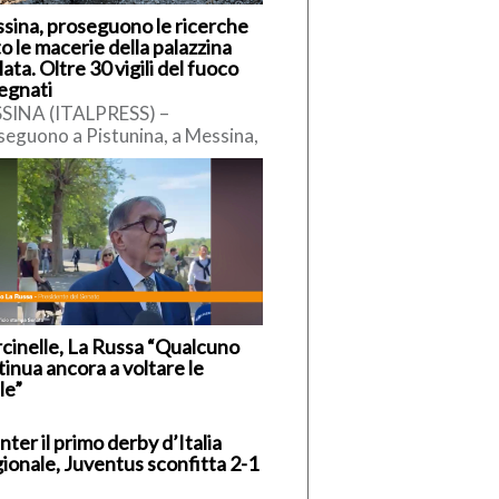
sina, proseguono le ricerche
o le macerie della palazzina
lata. Oltre 30 vigili del fuoco
egnati
SINA (ITALPRESS) –
seguono a Pistunina, a Messina,
ttività di ricerca delle persone
erse sotto le macerie dopo il
cinelle, La Russa “Qualcuno
inua ancora a voltare le
le”
Inter il primo derby d’Italia
gionale, Juventus sconfitta 2-1