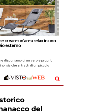
di
I
Nuovi
Vespri
e creare un’area relax in uno
zio esterno
che disponiamo di un vero e proprio
ino, sia che si tratti di un piccolo
o all’aperto, l’idea è […]