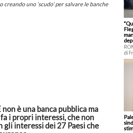
no creando uno ‘scudo’ per salvare le banche
“Qu
Fleg
man
dep
ROM
di F
sui 
Int
Borr
 non è una banca pubblica ma
fa i propri interessi, che non
Pal
sind
gli interessi dei 27 Paesi che
sti