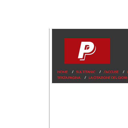
HOME
SUL TITANIC
J’ACCUSE
TERZA PAGINA
LA CITAZIONE DEL GIOR