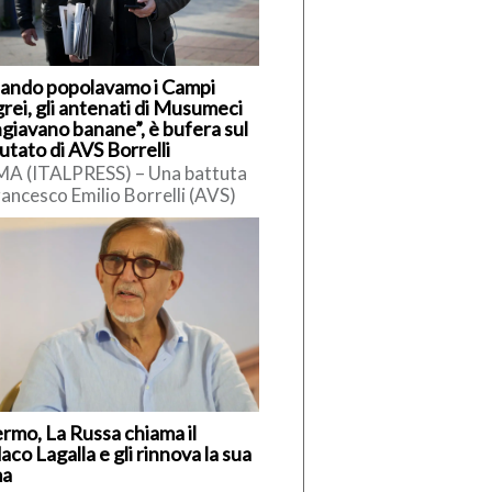
ando popolavamo i Campi
rei, gli antenati di Musumeci
giavano banane”, è bufera sul
utato di AVS Borrelli
A (ITALPRESS) – Una battuta
rancesco Emilio Borrelli (AVS)
siciliani ha innescato polemiche.
ervistato da Radio Cusano,
elli […]
ermo, La Russa chiama il
aco Lagalla e gli rinnova la sua
ma