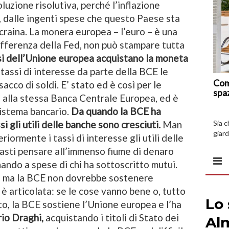
luzione risolutiva, perché l’inflazione
 dalle ingenti spese che questo Paese sta
craina. La monera europea – l’euro – è una
ifferenza della Fed, non può stampare tutta
si dell’Unione europea acquistano la moneta
tassi di interesse da parte della BCE le
Com
co di soldi. E’ stato ed è così per le
spa
 alla stessa Banca Centrale Europea, ed è
 sistema bancario.
Da quando la BCE ha
Sia 
 gli utili delle banche sono cresciuti.
Man
giard
iormente i tassi di interesse gli utili delle
spazi
asti pensare all’immenso fiume di denaro
ndo a spese di chi ha sottoscritto mutui.
: ma la BCE non dovrebbe sostenere
è articolata: se le cose vanno bene o, tutto
to, la BCE sostiene l’Unione europea e l’ha
io Draghi,
acquistando i titoli di Stato dei