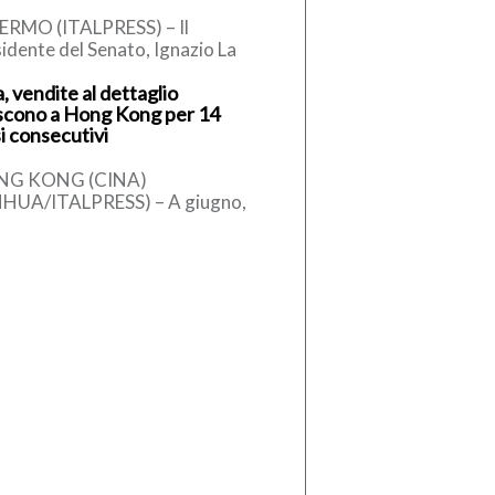
ERMO (ITALPRESS) – Il
idente del Senato, Ignazio La
sa, secondo quanto apprende
, vendite al dettaglio
alpress, ha telefonato al sindaco
scono a Hong Kong per 14
alermo, […]
i consecutivi
NG KONG (CINA)
NHUA/ITALPRESS) – A giugno,
tima provvisoria del valore
lessivo delle vendite al
taglio di Hong Kong […]