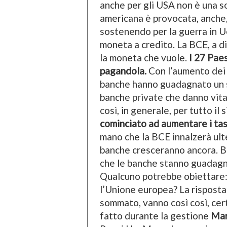
anche per gli USA non è una so
americana è provocata, anche,
sostenendo per la guerra in U
moneta a credito. La BCE, a d
la moneta che vuole.
I 27 Pae
pagandola.
Con l’aumento dei 
banche hanno guadagnato un sac
banche private che danno vita
così, in generale, per tutto il
cominciato ad aumentare i tassi
mano che la BCE innalzerà ulter
banche cresceranno ancora. B
che le banche stanno guadagna
Qualcuno potrebbe obiettare
l’Unione europea? La risposta 
sommato, vanno così così, cer
fatto durante la gestione
Mar