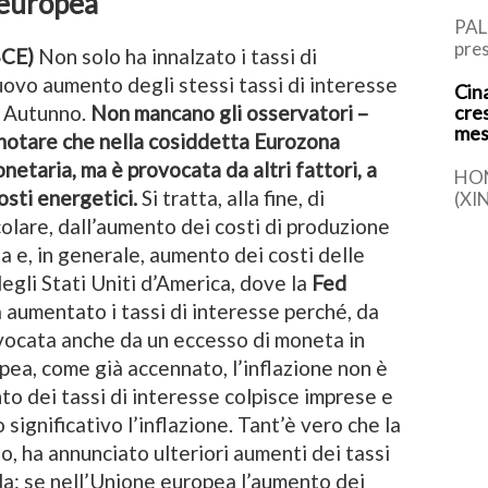
 europea
PAL
pres
BCE)
Non solo ha innalzato i tassi di
Rus
ovo aumento degli stessi tassi di interesse
Cina
l’It
in Autunno.
Non mancano gli osservatori –
cre
di P
mes
 notare che nella cosiddetta Eurozona
onetaria, ma è provocata da altri fattori, a
HO
osti energetici.
Si tratta, alla fine, di
(XI
la s
icolare, dall’aumento dei costi di produzione
comp
a e, in generale, aumento dei costi delle
det
egli Stati Uniti d’America, dove la
Fed
 aumentato i tassi di interesse perché, da
rovocata anche da un eccesso di moneta in
pea, come già accennato, l’inflazione non è
to dei tassi di interesse colpisce imprese e
significativo l’inflazione. Tant’è vero che la
, ha annunciato ulteriori aumenti dei tassi
da: se nell’Unione europea l’aumento dei