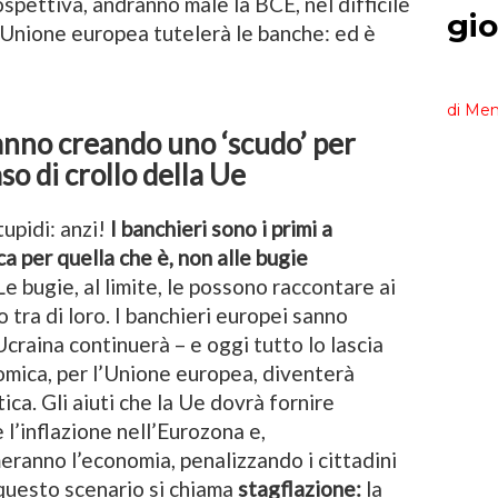
ospettiva, andranno male la BCE, nel difficile
’Unione europea tutelerà le banche: ed è
tanno creando uno ‘scudo’ per
so di crollo della Ue
tupidi: anzi!
I banchieri sono i primi a
ca per quella che è, non alle bugie
e bugie, al limite, le possono raccontare ai
 tra di loro. I banchieri europei sanno
Ucraina continuerà – e oggi tutto lo lascia
omica, per l’Unione europea, diventerà
tica. Gli aiuti che la Ue dovrà fornire
l’inflazione nell’Eurozona e,
anno l’economia, penalizzando i cittadini
 questo scenario si chiama
stagflazione:
la