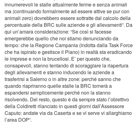
innumerevoli le stalle attualmente ferme e senza animali
ma (continuando formalmente ad essere attive se pur con
animali zero) dovrebbero essere sottratte dal calcolo della
percentuale della BRC sulle aziende e gli allevamenti”. Da
qui un’amara considerazione: “Se così si facesse
emergerebbe quello che noi stiamo denunciando da
tempo: che la Regione Campania (indotta dalla Task Force
che ha ispirato e gestisce il Piano) in realtà sta eradicando
le imprese e non la brucellosi. E’ per questo che,
consapevoli, stanno tentando di scoraggiare la riapertura
degli allevamenti e stanno inducendo le aziende a
trasferirsi a Salerno o in altre zone: perché sanno che
quando riapriranno quelle stalle la BRC tornerà a
espandersi semplicemente perché non la stanno
risolvendo. Del resto, questo è da sempre stato l’obiettivo
della Coldiretti rilanciato in questi giorni dall’Assessore
Caputo: andate via da Caserta e se vi serve vi allarghiamo
l’area DOP”.