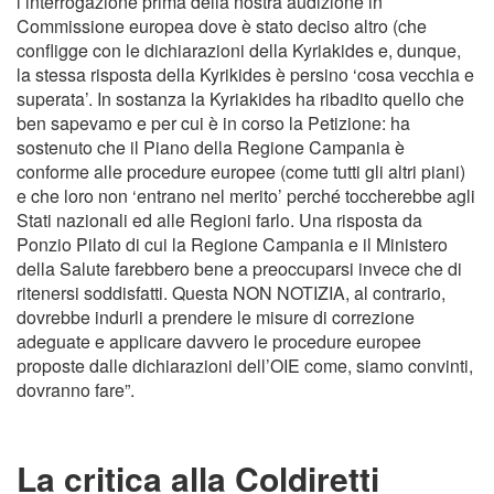
l’interrogazione prima della nostra audizione in
Commissione europea dove è stato deciso altro (che
confligge con le dichiarazioni della Kyriakides e, dunque,
la stessa risposta della Kyrikides è persino ‘cosa vecchia e
superata’. In sostanza la Kyriakides ha ribadito quello che
ben sapevamo e per cui è in corso la Petizione: ha
sostenuto che il Piano della Regione Campania è
conforme alle procedure europee (come tutti gli altri piani)
e che loro non ‘entrano nel merito’ perché toccherebbe agli
Stati nazionali ed alle Regioni farlo. Una risposta da
Ponzio Pilato di cui la Regione Campania e il Ministero
della Salute farebbero bene a preoccuparsi invece che di
ritenersi soddisfatti. Questa NON NOTIZIA, al contrario,
dovrebbe indurli a prendere le misure di correzione
adeguate e applicare davvero le procedure europee
proposte dalle dichiarazioni dell’OIE come, siamo convinti,
dovranno fare”.
La critica alla Coldiretti