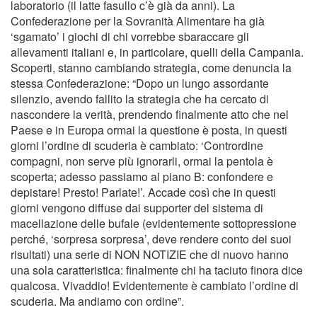
laboratorio (il latte fasullo c’è già da anni). La
Confederazione per la Sovranità Alimentare ha già
‘sgamato’ i giochi di chi vorrebbe sbaraccare gli
allevamenti italiani e, in particolare, quelli della Campania.
Scoperti, stanno cambiando strategia, come denuncia la
stessa Confederazione: “Dopo un lungo assordante
silenzio, avendo fallito la strategia che ha cercato di
nascondere la verità, prendendo finalmente atto che nel
Paese e in Europa ormai la questione è posta, in questi
giorni l’ordine di scuderia è cambiato: ‘Contrordine
compagni, non serve più ignorarli, ormai la pentola è
scoperta; adesso passiamo al piano B: confondere e
depistare! Presto! Parlate!’. Accade così che in questi
giorni vengono diffuse dai supporter del sistema di
macellazione delle bufale (evidentemente sottopressione
perché, ‘sorpresa sorpresa’, deve rendere conto dei suoi
risultati) una serie di NON NOTIZIE che di nuovo hanno
una sola caratteristica: finalmente chi ha taciuto finora dice
qualcosa. Vivaddio! Evidentemente è cambiato l’ordine di
scuderia. Ma andiamo con ordine”.