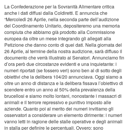
La Confederazione per la Sovranità Alimentare critica
anche i dati diffusi dalla Coldiretti. E annuncia che
“Mercoledì 26 Aprile, nella seconda parte dell’audizione
del Coordinamento Unitario, depositeremo una memoria
compiuta che abbiamo già prodotto alla Commissione
europea da oltre un mese integrando gli allegati alla
Petizione che danno conto di quei dati. Nella giornata del
26 Aprile, al termine della nostra audizione, sarà diffuso il
documento che verrà illustrato ai Senatori. Annunciamo fin
d’ora però due circostanze evidenti e una inquietante: i
numeri riportati (se fossero veri) sono ben al di sotto degli
obiettivi che la delibera 104/20 annunciava. Oggi siamo a
oltre un anno di distanza e la delibera fissava l’obiettivo di
scendere entro un anno al 50% della prevalenza della
brucellosi e siamo molto lontani, nonostante i massacri di
animali e il terrore repressivo e punitivo imposto alle
aziende. Quanto poi al merito dei numeri invitiamo gli
osservatori a considerare un elemento dirimente: i numeri
vanno letti in ragione delle stalle operative e degli animali
in stalla per definire le percentuali. Ovvero: sono