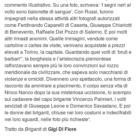
commento illustrativo. Su una foto, scriveva: ‘I segni neri al
volto sono baionette di sangue’. Con Russi, furono
impegnati nella stessa attività altri fotografi autorizzati
come Ferdinando Caparelli di Caserta, Giuseppe Chiariotti
di Benevento, Raffaele Del Pozzo di Salerno. E poi molti
altri rimasti anonimi. Quelle immagini, vendute come
cartoline o cartes de visite, venivano acquistate a prezzi
elevati a Torino, la capitale. Guardando quei volti di ‘bruti e
barbari”’, la borghesia e l’aristocrazia piemontese
rafforzavano sempre più le loro convinzioni sul rozzo
meridionale da civilizzare, che sapeva solo macchiarsi di
violenze e omicidi. Divennero uno spettacolo, una forma di
racconto da ammirare a piacimento, il corpo senza vita di
Ninco Nanco dopo la sua misteriosa uccisione, lo scempio
sul cadavere del capo brigante Vincenzo Palmieri, i volti
seviziati di Giuseppe Leone e Domenico Savastano. E poi
le donne dei briganti, chiuse nei loro costumi e indecifrabili
nei loro sguardi, nelle foto più richieste”.
Tratto da
Briganti
di
Gigi Di Fiore