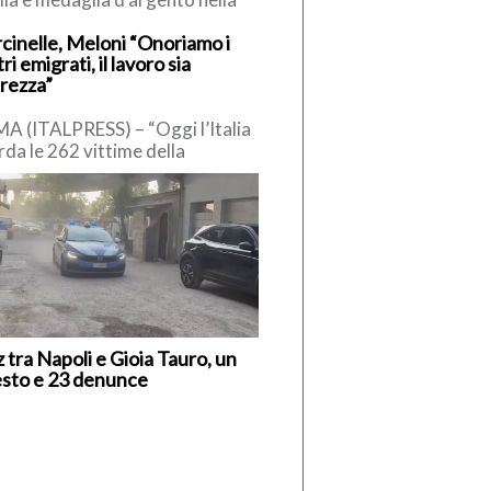
fetta mista degli Europei di
cinelle, Meloni “Onoriamo i
o in acque libere, andata in […]
ri emigrati, il lavoro sia
urezza”
A (ITALPRESS) – “Oggi l’Italia
rda le 262 vittime della
edia di Marcinelle. 136 gli
iani, emigrati in Belgio in […]
z tra Napoli e Gioia Tauro, un
esto e 23 denunce