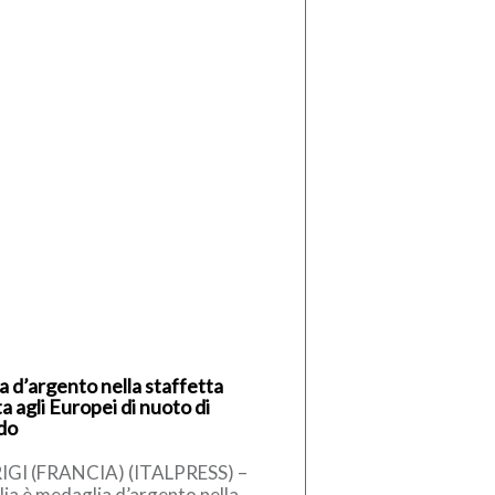
ia d’argento nella staffetta
a agli Europei di nuoto di
do
IGI (FRANCIA) (ITALPRESS) –
alia è medaglia d’argento nella