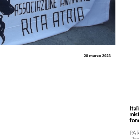
28 marzo 2023
Ital
mist
fon
PAR
L’It