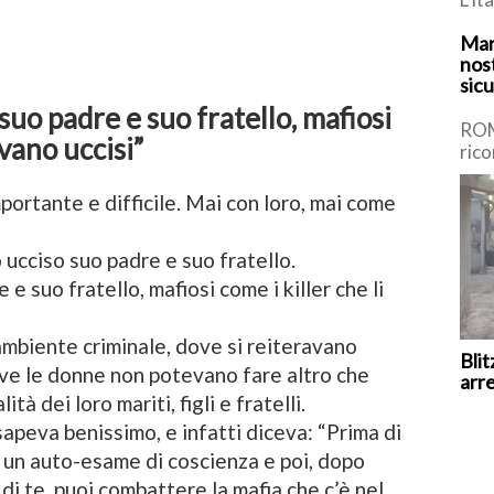
staf
Mar
nuot
nost
sic
uo padre e suo fratello, mafiosi
ROM
evano uccisi”
rico
trag
ital
portante e difficile. Mai con loro, mai come
 ucciso suo padre e suo fratello.
 suo fratello, mafiosi come i killer che li
ambiente criminale, dove si reiteravano
Blit
ove le donne non potevano fare altro che
arr
tà dei loro mariti, figli e fratelli.
sapeva benissimo, e infatti diceva: “Prima di
i un auto-esame di coscienza e poi, dopo
di te, puoi combattere la mafia che c’è nel