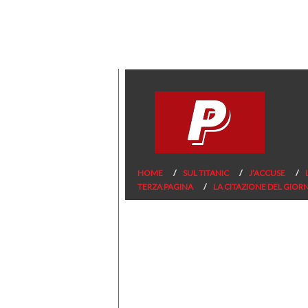
HOME
SUL TITANIC
J’ACCUSE
TERZA PAGINA
LA CITAZIONE DEL GIOR