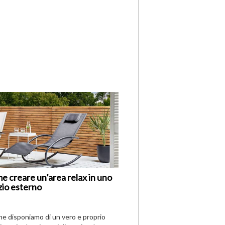
di
I
Nuovi
Vespri
e creare un’area relax in uno
zio esterno
che disponiamo di un vero e proprio