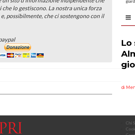
 è un sito d'informazione indipendente che
giard
spazi
i che lo gestiscono. La nostra unica forza
 e, possibilmente, che ci sostengono con il
paypal
Chi 
Cook
Cont