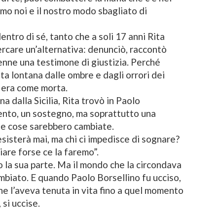
iamo noi e il nostro modo sbagliato di
dentro di sé, tanto che a soli 17 anni Rita
cercare un’alternativa: denunciò, raccontò
enne una testimone di giustizia. Perché
ita lontana dalle ombre e dagli orrori dei
ai era come morta.
a dalla Sicilia, Rita trovò in Paolo
mento, un sostegno, ma soprattutto una
le cose sarebbero cambiate.
isterà mai, ma chi ci impedisce di sognare?
are forse ce la faremo”.
 la sua parte. Ma il mondo che la circondava
biato. E quando Paolo Borsellino fu ucciso,
 che l’aveva tenuta in vita fino a quel momento
 si uccise.