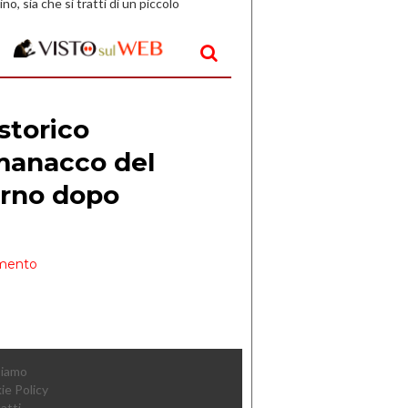
ino, sia che si tratti di un piccolo
o all’aperto, l’idea è […]
Siamo
ie Policy
atti