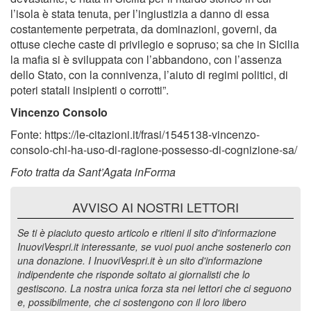
l’isola è stata tenuta, per l’ingiustizia a danno di essa
costantemente perpetrata, da dominazioni, governi, da
ottuse cieche caste di privilegio e sopruso; sa che in Sicilia
la mafia si è sviluppata con l’abbandono, con l’assenza
dello Stato, con la connivenza, l’aiuto di regimi politici, di
poteri statali insipienti o corrotti”.
Vincenzo Consolo
Fonte: https://le-citazioni.it/frasi/1545138-vincenzo-
consolo-chi-ha-uso-di-ragione-possesso-di-cognizione-sa/
Foto tratta da Sant’Agata inForma
AVVISO AI NOSTRI LETTORI
Se ti è piaciuto questo articolo e ritieni il sito d'informazione
InuoviVespri.it interessante, se vuoi puoi anche sostenerlo con
una donazione. I InuoviVespri.it è un sito d'informazione
indipendente che risponde soltato ai giornalisti che lo
gestiscono. La nostra unica forza sta nei lettori che ci seguono
e, possibilmente, che ci sostengono con il loro libero