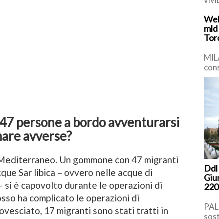
prev
Web
gar
mld
nell
Tor
MIL
cons
merc
cont
7 persone a bordo avventurarsi
 mare avverse?
 Mediterraneo. Un gommone con 47 migranti
Ddl 
cque Sar libica – ovvero nelle acque di
Giu
 – si è capovolto durante le operazioni di
220 
osso ha complicato le operazioni di
PAL
ovesciato, 17 migranti sono stati tratti in
sost