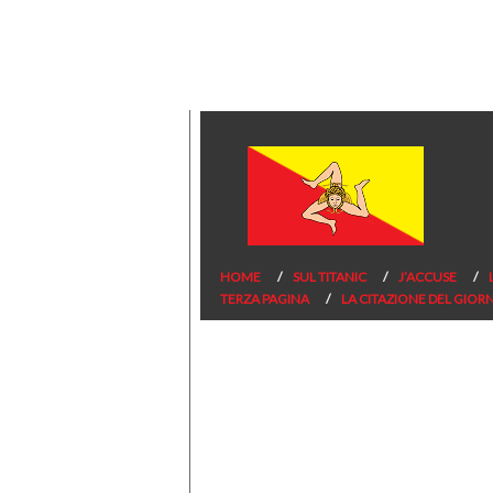
HOME
SUL TITANIC
J’ACCUSE
TERZA PAGINA
LA CITAZIONE DEL GIOR