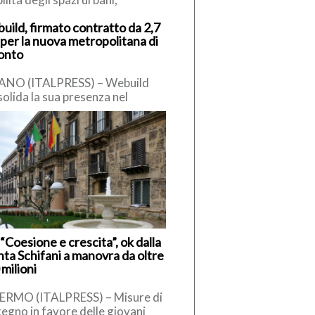
enire i fenomeni di degrado e
uild, firmato contratto da 2,7
antire una maggiore sicurezza
 per la nuova metropolitana di
e […]
onto
ANO (ITALPRESS) – Webuild
olida la sua presenza nel
ato canadese con la firma del
ratto da 2,7 miliardi di […]
“Coesione e crescita”, ok dalla
nta Schifani a manovra da oltre
milioni
ERMO (ITALPRESS) – Misure di
egno in favore delle giovani