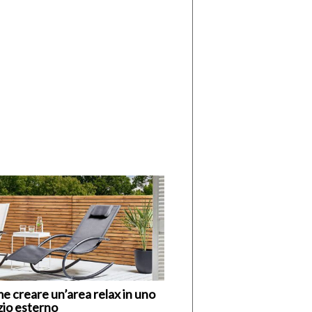
di
I
Nuovi
Vespri
e creare un’area relax in uno
zio esterno