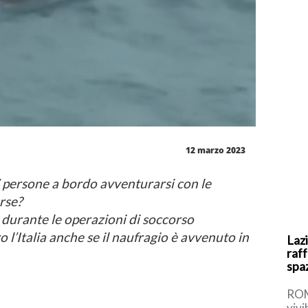
12 marzo 2023
ersone a bordo avventurarsi con le
erse?
 durante le operazioni di soccorso
 l’Italia anche se il naufragio è avvenuto in
Lazi
raff
spaz
ROM
vivi