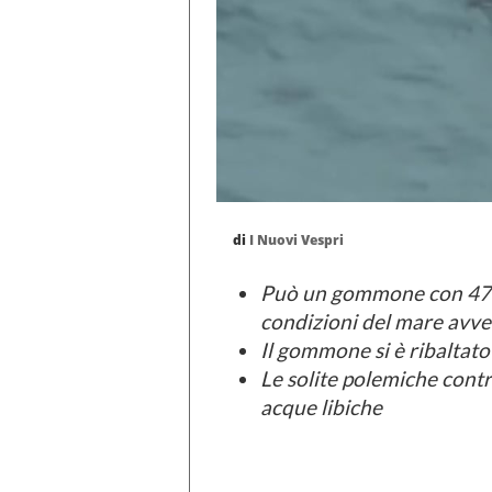
di
I Nuovi Vespri
Può un gommone con 47 p
condizioni del mare avv
Il gommone si è ribaltato
Le solite polemiche contro
acque libiche