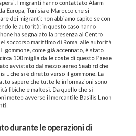
ispersi. I migranti hanno contattato Alarm
copp
da Europa, Tunisia e Marocco che si
e in
are dei migranti: non abbiamo capito se con
endo le autorità: in questo caso hanno
 Phone ha segnalato la presenza al Centro
l soccorso marittimo di Roma, alle autorità
e. Il gommone, come già accennato, è stato
a circa 100 miglia dalle coste di questo Paese
tato avvistato dal mezzo aereo Seabird che
lis L che si è diretto verso il gommone. La
fatto sapere che tutte le informazioni sono
tà libiche e maltesi. Da quello che si
oni meteo avverse il mercantile Basilis L non
nti.
ato durante le operazioni di