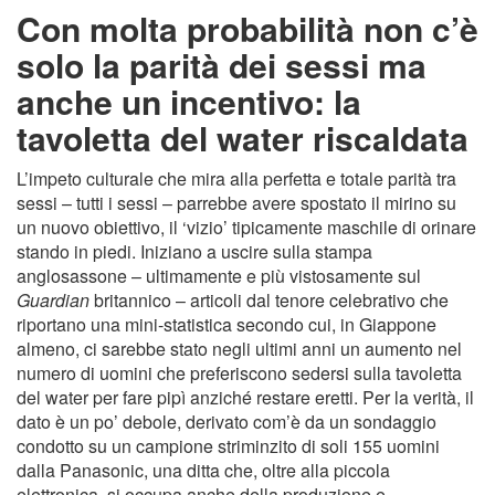
Con molta probabilità non c’è
solo la parità dei sessi ma
anche un incentivo: la
tavoletta del water riscaldata
L’impeto culturale che mira alla perfetta e totale parità tra
sessi – tutti i sessi – parrebbe avere spostato il mirino su
un nuovo obiettivo, il ‘vizio’ tipicamente maschile di orinare
stando in piedi. Iniziano a uscire sulla stampa
anglosassone – ultimamente e più vistosamente sul
Guardian
britannico – articoli dal tenore celebrativo che
riportano una mini-statistica secondo cui, in Giappone
almeno, ci sarebbe stato negli ultimi anni un aumento nel
numero di uomini che preferiscono sedersi sulla tavoletta
del water per fare pipì anziché restare eretti. Per la verità, il
dato è un po’ debole, derivato com’è da un sondaggio
condotto su un campione striminzito di soli 155 uomini
dalla Panasonic, una ditta che, oltre alla piccola
elettronica, si occupa anche della produzione e