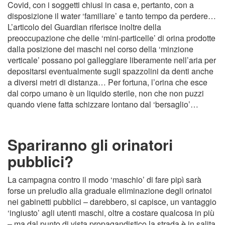
Covid, con i soggetti chiusi in casa e, pertanto, con a
disposizione il water ‘familiare’ e tanto tempo da perdere…
L’articolo del Guardian riferisce inoltre della
preoccupazione che delle ‘mini-particelle’ di orina prodotte
dalla posizione dei maschi nel corso della ‘minzione
verticale’ possano poi galleggiare liberamente nell’aria per
depositarsi eventualmente sugli spazzolini da denti anche
a diversi metri di distanza… Per fortuna, l’orina che esce
dal corpo umano è un liquido sterile, non che non puzzi
quando viene fatta schizzare lontano dal ‘bersaglio’…
Spariranno gli orinatori
pubblici?
La campagna contro il modo ‘maschio’ di fare pipì sarà
forse un preludio alla graduale eliminazione degli orinatoi
nei gabinetti pubblici – darebbero, si capisce, un vantaggio
‘ingiusto’ agli utenti maschi, oltre a costare qualcosa in più
– ma dal punto di vista propagandistico la strada è in salita.