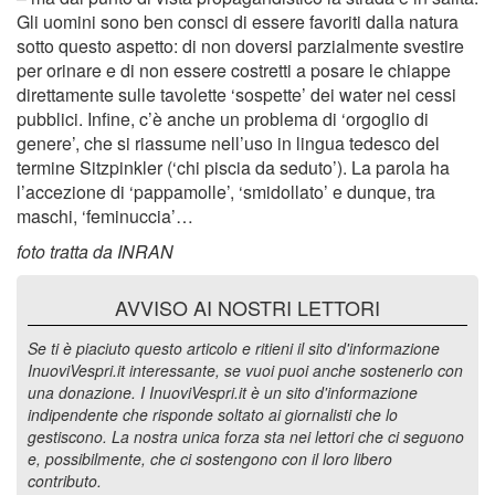
Gli uomini sono ben consci di essere favoriti dalla natura
sotto questo aspetto: di non doversi parzialmente svestire
per orinare e di non essere costretti a posare le chiappe
direttamente sulle tavolette ‘sospette’ dei water nei cessi
pubblici. Infine, c’è anche un problema di ‘orgoglio di
genere’, che si riassume nell’uso in lingua tedesco del
termine Sitzpinkler (‘chi piscia da seduto’). La parola ha
l’accezione di ‘pappamolle’, ‘smidollato’ e dunque, tra
maschi, ‘feminuccia’…
foto tratta da INRAN
AVVISO AI NOSTRI LETTORI
Se ti è piaciuto questo articolo e ritieni il sito d'informazione
InuoviVespri.it interessante, se vuoi puoi anche sostenerlo con
una donazione. I InuoviVespri.it è un sito d'informazione
indipendente che risponde soltato ai giornalisti che lo
gestiscono. La nostra unica forza sta nei lettori che ci seguono
e, possibilmente, che ci sostengono con il loro libero
contributo.