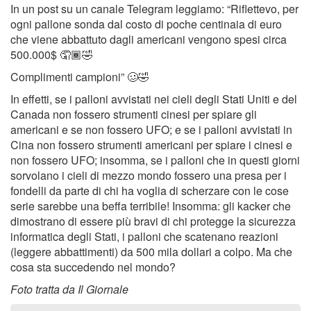
In un post su un canale Telegram leggiamo: “Riflettevo, per
ogni pallone sonda dal costo di poche centinaia di euro
che viene abbattuto dagli americani vengono spesi circa
500.000$ 🤦🏾🤣
Complimenti campioni” 🥴🤣
In effetti, se i palloni avvistati nei cieli degli Stati Uniti e del
Canada non fossero strumenti cinesi per spiare gli
americani e se non fossero UFO; e se i palloni avvistati in
Cina non fossero strumenti americani per spiare i cinesi e
non fossero UFO; insomma, se i palloni che in questi giorni
sorvolano i cieli di mezzo mondo fossero una presa per i
fondelli da parte di chi ha voglia di scherzare con le cose
serie sarebbe una beffa terribile! Insomma: gli kacker che
dimostrano di essere più bravi di chi protegge la sicurezza
informatica degli Stati, i palloni che scatenano reazioni
(leggere abbattimenti) da 500 mila dollari a colpo. Ma che
cosa sta succedendo nel mondo?
Foto tratta da Il Giornale