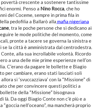
 povertà crescente a sostenere tantissime
ifici enormi. Penso a
Nino Rocca
, che ho
nni del Coceme, sempre in prima fila in
della pedofilia a Ballarò alla
mafia nigeriana
icane
, tra le poche persone che si dedicano ai
seguire le mode politiche del momento, come
cali, pronte a tacere se governa la sinistra e
mi se la città è amministrata dal centrodestra.
Conte, alla sua incrollabile volontà. Ricordo
a ero a una delle mie prime esperienze nell’on
cilia. C’erano da pagare le bollette e Biagio
to per cambiare, erano stati lasciati soli
à allora si ‘svuccazziava’ con la “Missione” di
cato che per convincere questi politici a
le bollette della “Missione” bisognava
 di là. Da oggi Biagio Conte non c’è più e a
a “goccia nell’oceano”, ma mancherà proprio