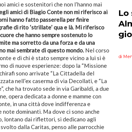
oi amici e sostenitori che non l’hanno mai
gli amici di Biagio Conte non mi riferisco ai
orni hanno fatto passerella per finire
afie di rito ‘strillate’ qua e là. Mi riferisco
di cuore che hanno sempre sostenuto lo
mite ma sorretto da una forza e da una
no mai sembrate di questo mondo.
Nel corso
onte e di chi è stato sempre vicino a lui si è
lermo di nuove esperienze: dopo la “Missione
chirafi sono arrivate “La Cittadella del
zzata nell’ex caserma di via Decollati, e “La
, che ha trovato sede in via Garibaldi, a due
ione, opera dedicata a donne e mamme con
nte, in una città dove indifferenza e
le note dominanti. Ma dove ci sono anche
, lontano dai riflettori, si dedicano agli
 svolto dalla Caritas, penso alle parrocchie