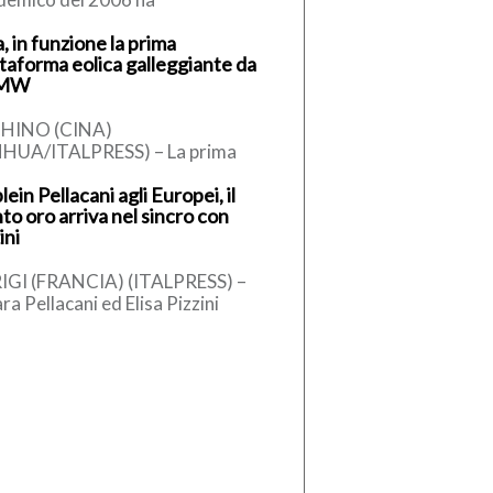
presentato una risposta
, in funzione la prima
almente inadeguata, perchè ci
ttaforma eolica galleggiante da
avamo dinanzi a un […]
 MW
HINO (CINA)
NHUA/ITALPRESS) – La prima
taforma eolica galleggiante
lein Pellacani agli Europei, il
ese da 16 megawatt, sviluppata
to oro arriva nel sincro con
odo indipendente e dotata di
ini
IGI (FRANCIA) (ITALPRESS) –
ra Pellacani ed Elisa Pizzini
aglia d’oro nel trampolino
ro 3 metri agli Europei di tuffi