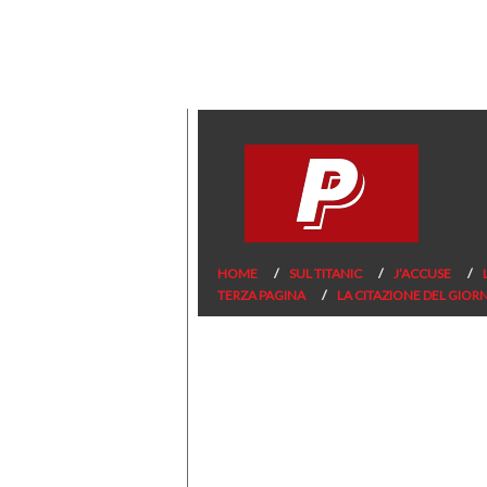
HOME
SUL TITANIC
J’ACCUSE
TERZA PAGINA
LA CITAZIONE DEL GIOR