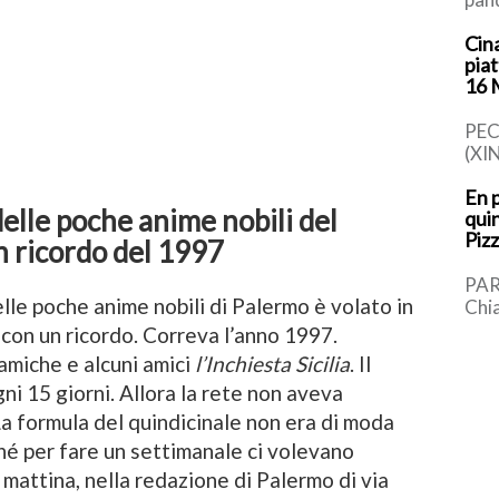
rap
Cina
tot
pia
trov
16
PEC
(XI
piat
En p
cin
delle poche anime nobili del
quin
in m
Pizz
[…]
Un ricordo del 1997
PAR
elle poche anime nobili di Palermo è volato in
Chia
med
 con un ricordo. Correva l’anno 1997.
sinc
miche e alcuni amici
l’Inchiesta Sicilia
. Il
[…]
ni 15 giorni. Allora la rete non aveva
La formula del quindicinale non era di moda
ché per fare un settimanale ci volevano
mattina, nella redazione di Palermo di via