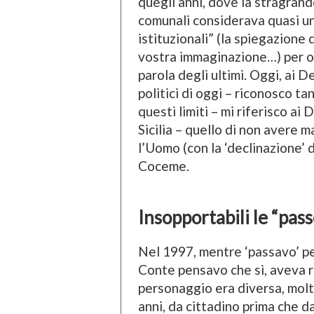
quegli anni, dove la stragrand
comunali considerava quasi un’
istituzionali” (la spiegazione di
vostra immaginazione…) per oc
parola degli ultimi. Oggi, ai D
politici di oggi – riconosco ta
questi limiti – mi riferisco ai 
Sicilia – quello di non avere m
l’Uomo (con la ‘declinazione’ 
Coceme.
Insopportabili le “pass
Nel 1997, mentre ‘passavo’ p
Conte pensavo che sì, aveva r
personaggio era diversa, molto
anni, da cittadino prima che d