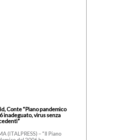
id, Conte “Piano pandemico
6 inadeguato, virus senza
cedenti”
A (ITALPRESS) – “Il Piano
demico del 2006 ha