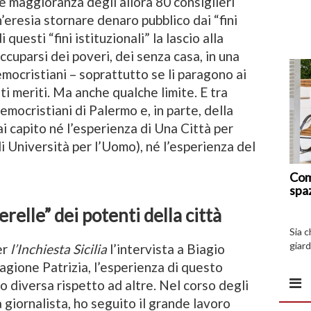
e maggioranza degli allora 80 consiglieri
eresia stornare denaro pubblico dai “fini
 questi “fini istituzionali” la lascio alla
cuparsi dei poveri, dei senza casa, in una
emocristiani – soprattutto se li paragono ai
nti meriti. Ma anche qualche limite. E tra
Democristiani di Palermo e, in parte, della
ai capito né l’esperienza di Una Città per
di Università per l’Uomo), né l’esperienza del
Com
spa
erelle” dei potenti della città
Sia 
giard
er
l’Inchiesta Sicilia
l’intervista a Biagio
spazi
agione Patrizia, l’esperienza di questo
 diversa rispetto ad altre. Nel corso degli
a giornalista, ho seguito il grande lavoro