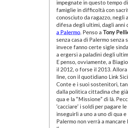
impegnate in questo tempo di
famiglie in difficoltà con sacr
conosciuto da ragazzo, negli a
difesa degli ultimi, dagli anni 
a Palermo
. Penso a
Tony Pell
senza casa di Palermo senza 
invece fanno certe sigle sinda
a ergersi a paladini degli ulti
E penso, ovviamente, a Biagio 
il 2012, o forse il 2013. Allor
line, con il quotidiano Link Si
Conte e i suoi sostenitori, tan
dalla politica cittadina che gi
qua e la “Missione” di là. Pec
‘cacciare’ i soldi per pagare 
inseguirli a uno a uno di qua e
Palermo non verrà a mancare l