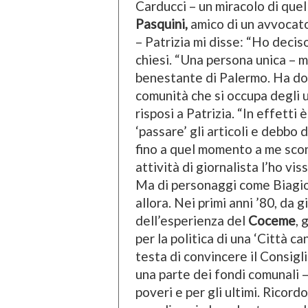
Carducci – un miracolo di que
Pasquini,
amico di un avvocato
– Patrizia mi disse: “Ho deciso
chiesi. “Una persona unica – mi
benestante di Palermo. Ha don
comunità che si occupa degli u
risposi a Patrizia. “In effetti 
‘passare’ gli articoli e debbo
fino a quel momento a me scono
attività di giornalista l’ho vi
Ma di personaggi come Biagio
allora. Nei primi anni ’80, da 
dell’esperienza del
Coceme
, 
per la politica di una ‘Città c
testa di convincere il Consigl
una parte dei fondi comunali –
poveri e per gli ultimi. Ricor