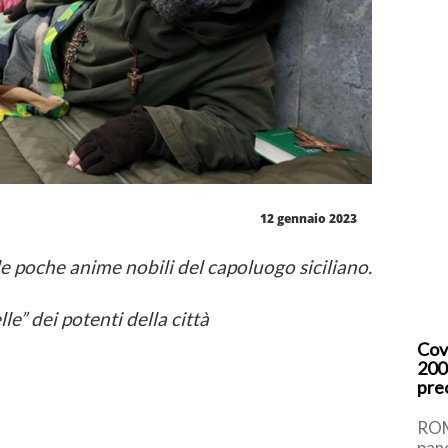
12 gennaio 2023
le poche anime nobili del capoluogo siciliano.
lle” dei potenti della città
Cov
200
pre
ROM
pan