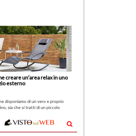
di
I
Nuovi
Vespri
e creare un’area relax in uno
zio esterno
che disponiamo di un vero e proprio
ino, sia che si tratti di un piccolo
o all’aperto, l’idea è […]