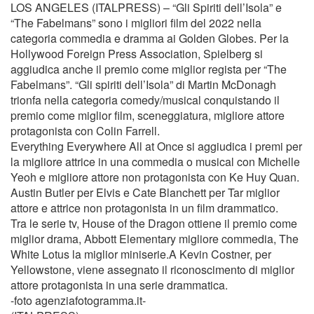
LOS ANGELES (ITALPRESS) – “Gli Spiriti dell’Isola” e
“The Fabelmans” sono i migliori film del 2022 nella
categoria commedia e dramma ai Golden Globes. Per la
Hollywood Foreign Press Association, Spielberg si
aggiudica anche il premio come miglior regista per “The
Fabelmans”. “Gli spiriti dell’Isola” di Martin McDonagh
trionfa nella categoria comedy/musical conquistando il
premio come miglior film, sceneggiatura, migliore attore
protagonista con Colin Farrell.
Everything Everywhere All at Once si aggiudica i premi per
la migliore attrice in una commedia o musical con Michelle
Yeoh e migliore attore non protagonista con Ke Huy Quan.
Austin Butler per Elvis e Cate Blanchett per Tar miglior
attore e attrice non protagonista in un film drammatico.
Tra le serie tv, House of the Dragon ottiene il premio come
miglior drama, Abbott Elementary migliore commedia, The
White Lotus la miglior miniserie.A Kevin Costner, per
Yellowstone, viene assegnato il riconoscimento di miglior
attore protagonista in una serie drammatica.
-foto agenziafotogramma.it-