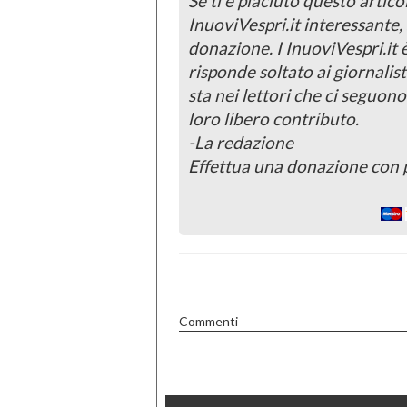
Se ti è piaciuto questo articol
InuoviVespri.it interessante
donazione. I InuoviVespri.it
risponde soltato ai giornalist
sta nei lettori che ci seguono
loro libero contributo.
-La redazione
Effettua una donazione con 
Commenti