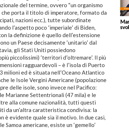
enzionale del termine, ovvero “un organismo
 che porta il titolo di imperatore, formato da
ncipati, nazioni ecc.), tutte subordinate
Mar
svol
iando l’aspetto poco ‘imperiale’ di Biden,
con la definizione è quello dell’estensione
 sono un Paese decisamente ‘unitario’ dal
tavia, gli Stati Uniti possiedono
iù piccolissimi) ‘territori d’oltremare’. Il più
imensioni ragguardevoli – è l’isola di Puerto
3 milioni ed è situata nell’Oceano Atlantico
anche le Isole Vergini Americane (popolazione
empre delle isole, sono invece nel Pacifico:
e Marianne Settentrionali (47 mila) e le
re alla comune nazionalità, tutti questi
iti da un’altra caratteristica condivisa: la
n è evidente quale sia il motivo. In due casi,
elle Samoa americane, esiste un ‘gemello’