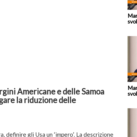
Mar
svol
Mar
Vergini Americane e delle Samoa
svol
are la riduzione delle
a, definire gli Usa un ‘impero’. La descrizione