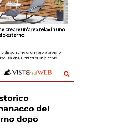
Nuovi
Vespri
e creare un’area relax in uno
zio esterno
che disponiamo di un vero e proprio
ino, sia che si tratti di un piccolo
o all’aperto, l’idea è […]