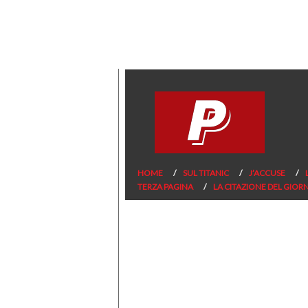
HOME
SUL TITANIC
J’ACCUSE
TERZA PAGINA
LA CITAZIONE DEL GIOR