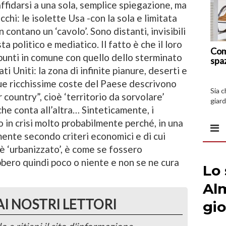
affidarsi a una sola, semplice spiegazione, ma
chi: le isolette Usa -con la sola e limitata
contano un ‘cavolo’. Sono distanti, invisibili
sta politico e mediatico. Il fatto è che il loro
Com
punti in comune con quello dello sterminato
spa
ti Uniti: la zona di infinite pianure, deserti e
due ricchissime coste del Paese descrivono
Sia 
 country”, cioè ‘territorio da sorvolare’
giard
he conta all’altra… Sinteticamente, i
spazi
o in crisi molto probabilmente perché, in una
nte secondo criteri economici e di cui
è ‘urbanizzato’, è come se fossero
bbero quindi poco o niente e non se ne cura
AI NOSTRI LETTORI