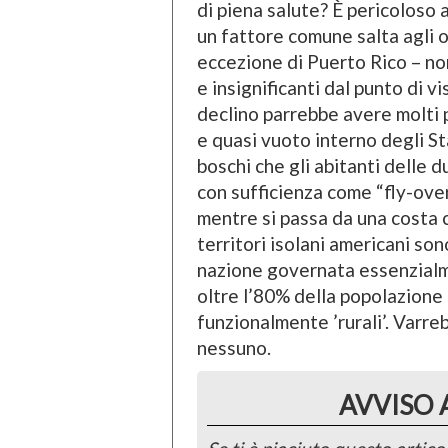
di piena salute? È pericoloso 
un fattore comune salta agli oc
eccezione di Puerto Rico – non 
e insignificanti dal punto di vi
declino parrebbe avere molti 
e quasi vuoto interno degli Sta
boschi che gli abitanti delle 
con sufficienza come “fly-over
mentre si passa da una costa c
territori isolani americani son
nazione governata essenzialme
oltre l’80% della popolazione 
funzionalmente ’rurali’. Varre
nessuno.
AVVISO 