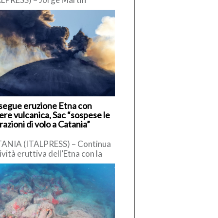
ilia) in pole position nel Gran
mio di Gran Bretagna,
icesimo appuntamento del […]
segue eruzione Etna con
ere vulcanica, Sac “sospese le
azioni di volo a Catania”
ANIA (ITALPRESS) – Continua
tività eruttiva dell’Etna con la
testuale emissione di cenere
anica in atmosfera. L’Istituto
onale di Geofisica […]