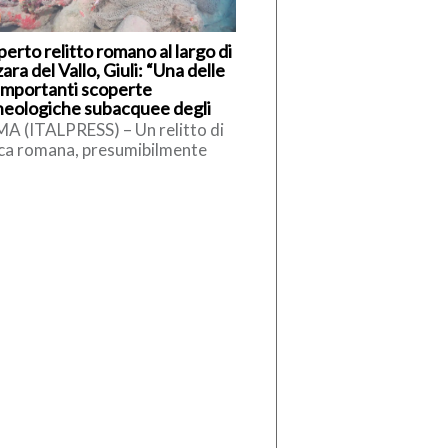
erto relitto romano al largo di
ra del Vallo, Giuli: “Una delle
 importanti scoperte
heologiche subacquee degli
mi anni”
A (ITALPRESS) – Un relitto di
ca romana, presumibilmente
ile tra il II e il I secolo a.C., è
o […]