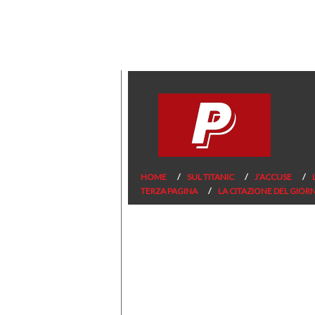
HOME
SUL TITANIC
J’ACCUSE
TERZA PAGINA
LA CITAZIONE DEL GIOR