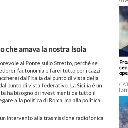
(Apr
Pre
dod
 che amava la nostra Isola
Pro
revole al Ponte sullo Stretto, perché se
cen
iederei l’autonomia e farei tutto per i cazzi
oper
ccherei dall’Italia dal punto di vista della
CAT
al punto di vista federativo. La Sicilia è un
l’at
e ha bisogno di investimenti da tutto il
con
egare alla politica di Roma, ma alla politica
vulc
Nazi
a un intervento alla trasmissione radiofonica