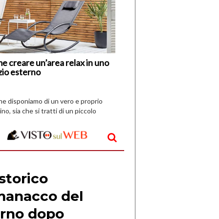
I
Nuovi
Vespri
e creare un’area relax in uno
zio esterno
che disponiamo di un vero e proprio
ino, sia che si tratti di un piccolo
o all’aperto, l’idea è […]