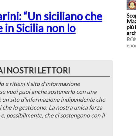
ini: “Un siciliano che
Scop
Maza
in Sicilia non lo
più
arc
ulti
ROM
epo
datab
stat
AI NOSTRI LETTORI
o e ritieni il sito d'informazione
, se vuoi puoi anche sostenerlo con una
 è un sito d'informazione indipendente che
i che lo gestiscono. La nostra unica forza
 e, possibilmente, che ci sostengono con il