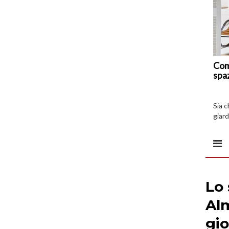
Com
spa
Sia 
giard
spazi