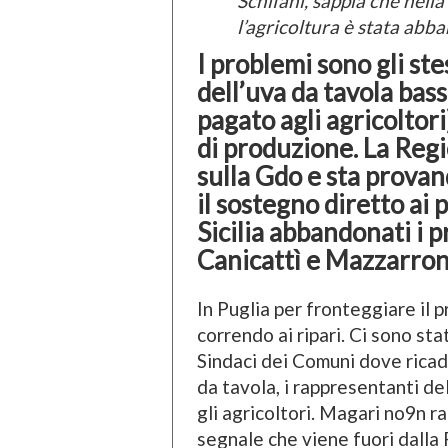
Schifani, sappia che nella 
l’agricoltura è stata ab
I problemi sono gli stes
dell’uva da tavola bass
pagato agli agricoltor
di produzione. La Reg
sulla Gdo e sta provand
il sostegno diretto ai 
Sicilia abbandonati i p
Canicattì e Mazzarro
In Puglia per fronteggiare il 
correndo ai ripari. Ci sono stat
Sindaci dei Comuni dove rica
da tavola, i rappresentanti de
gli agricoltori. Magari no9n ra
segnale che viene fuori dalla Pu