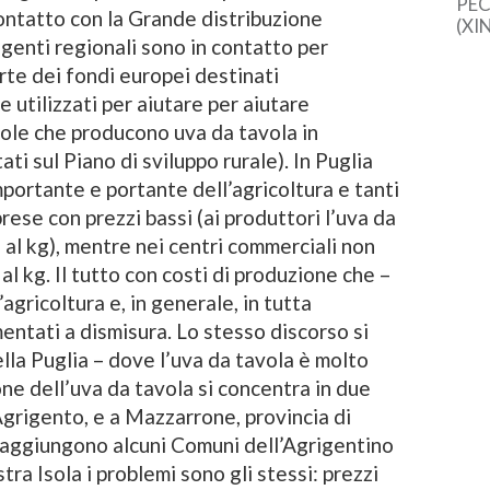
PEC
ntatto con la Grande distribuzione
(XI
igenti regionali sono in contatto per
cine
una 
rte dei fondi europei destinati
sem
 utilizzati per aiutare per aiutare
dal
ole che producono uva da tavola in
ati sul Piano di sviluppo rurale). In Puglia
mportante e portante dell’agricoltura e tanti
prese con prezzi bassi (ai produttori l’uva da
al kg), mentre nei centri commerciali non
l kg. Il tutto con costi di produzione che –
agricoltura e, in generale, in tutta
entati a dismisura. Lo stesso discorso si
ella Puglia – dove l’uva da tavola è molto
zione dell’uva da tavola si concentra in due
 Agrigento, e a Mazzarrone, provincia di
si aggiungono alcuni Comuni dell’Agrigentino
ra Isola i problemi sono gli stessi: prezzi