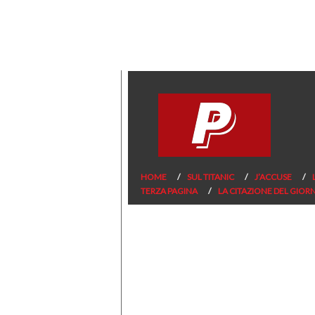
HOME
SUL TITANIC
J’ACCUSE
TERZA PAGINA
LA CITAZIONE DEL GIOR