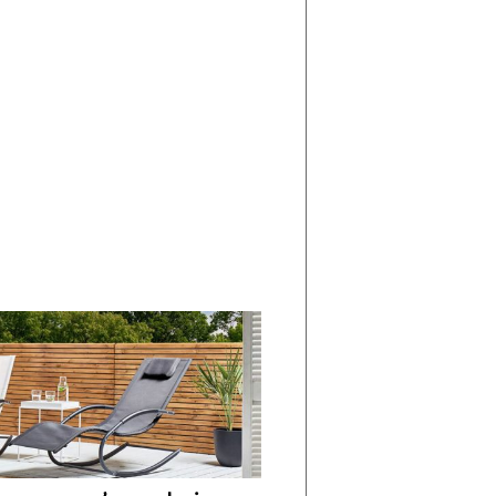
di
I
Nuovi
Vespri