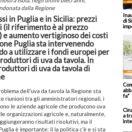
nostra Isola, negli ultimi dieci anni,
bandonata dalla Regione
Ina
si in Puglia e in Sicilia: prezzi
di S
i (il riferimento è al prezzo
imp
i) e aumento vertiginoso dei costi
ione Puglia sta intervenendo
o a utilizzare i fondi europei per
produttori di uva da tavola. In
roduttori di uva da tavola di
ne
Coma
abb
problema dell’uva da tavola la Regione sta
fa”
e riunioni tra gli amministratori regionali, i
dono le aziende agricole che producono uva
Cina
lle organizzazioni agricole e, naturalmente,
a tr
inte
ggiungeranno risultati risolutivi, ma il
glia è importante: lì la politica c’è e si sta