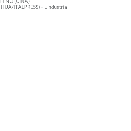
HINO (CINA)
NHUA/ITALPRESS) – L’industria
se dei macchinari ha registrato
crescita stabile nel primo
estre del 2026, sostenuta
l’aumento […]