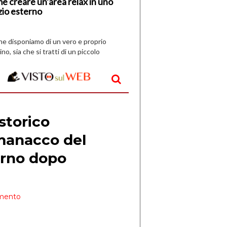
e creare un’area relax in uno
zio esterno
che disponiamo di un vero e proprio
ino, sia che si tratti di un piccolo
o all’aperto, l’idea è […]