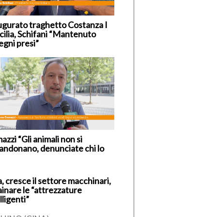
ugurato traghetto Costanza I
icilia, Schifani “Mantenuto
egni presi”
zzi “Gli animali non si
andonano, denunciate chi lo
, cresce il settore macchinari,
ainare le “attrezzature
lligenti”