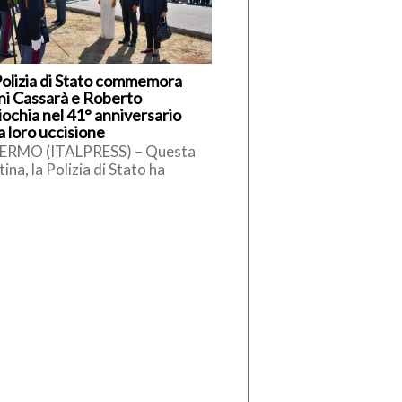
Polizia di Stato commemora
ni Cassarà e Roberto
iochia nel 41° anniversario
a loro uccisione
ERMO (ITALPRESS) – Questa
ina, la Polizia di Stato ha
memorato il vice questore
unto Ninni Cassarà e l’agente
erto […]