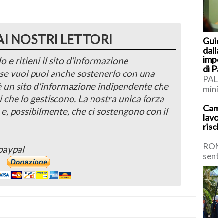
AI NOSTRI LETTORI
Gui
dall
imp
o e ritieni il sito d'informazione
di 
, se vuoi puoi anche sostenerlo con una
PAL
 è un sito d'informazione indipendente che
mini
i che lo gestiscono. La nostra unica forza
rich
Cam
impo
 e, possibilmente, che ci sostengono con il
lavo
risc
ROM
paypal
sent
sicu
spro