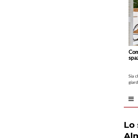
Com
spa
Sia 
giard
spazi