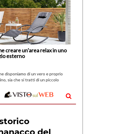
di
I
Nuovi
Vespri
e creare un’area relax in uno
zio esterno
che disponiamo di un vero e proprio
ino, sia che si tratti di un piccolo
o all’aperto, l’idea è […]