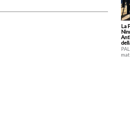
La 
Nin
Ant
dell
PAL
matt
com
aggi
Rob