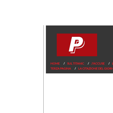
HOME
SUL TITANIC
J’ACCUSE
TERZA PAGINA
LA CITAZIONE DEL GIOR