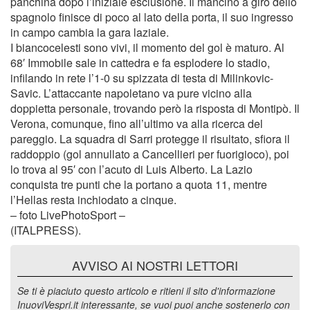
panchina dopo l’iniziale esclusione. Il mancino a giro dello
spagnolo finisce di poco al lato della porta, il suo ingresso
in campo cambia la gara laziale.
I biancocelesti sono vivi, il momento del gol è maturo. Al
68′ Immobile sale in cattedra e fa esplodere lo stadio,
infilando in rete l’1-0 su spizzata di testa di Milinkovic-
Savic. L’attaccante napoletano va pure vicino alla
doppietta personale, trovando però la risposta di Montipò. Il
Verona, comunque, fino all’ultimo va alla ricerca del
pareggio. La squadra di Sarri protegge il risultato, sfiora il
raddoppio (gol annullato a Cancellieri per fuorigioco), poi
lo trova al 95′ con l’acuto di Luis Alberto. La Lazio
conquista tre punti che la portano a quota 11, mentre
l’Hellas resta inchiodato a cinque.
– foto LivePhotoSport –
(ITALPRESS).
AVVISO AI NOSTRI LETTORI
Se ti è piaciuto questo articolo e ritieni il sito d'informazione
InuoviVespri.it interessante, se vuoi puoi anche sostenerlo con