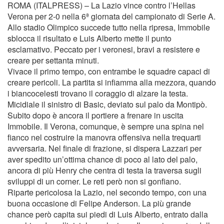
ROMA (ITALPRESS) – La Lazio vince contro l’Hellas
Verona per 2-0 nella 6ª giornata del campionato di Serie A.
Allo stadio Olimpico succede tutto nella ripresa, Immobile
sblocca il risultato e Luis Alberto mette il punto
esclamativo. Peccato per i veronesi, bravi a resistere e
creare per settanta minuti.
Vivace il primo tempo, con entrambe le squadre capaci di
creare pericoli. La partita si infiamma alla mezzora, quando
i biancocelesti trovano il coraggio di alzare la testa.
Micidiale il sinistro di Basic, deviato sul palo da Montipò.
Subito dopo è ancora il portiere a frenare in uscita
Immobile. Il Verona, comunque, è sempre una spina nel
fianco nel costruire la manovra offensiva nella trequarti
avversaria. Nel finale di frazione, si dispera Lazzari per
aver spedito un’ottima chance di poco al lato del palo,
ancora di più Henry che centra di testa la traversa sugli
sviluppi di un corner. Le reti però non si gonfiano.
Riparte pericolosa la Lazio, nel secondo tempo, con una
buona occasione di Felipe Anderson. La più grande
chance però capita sui piedi di Luis Alberto, entrato dalla