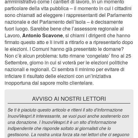
amministrativo come i cantieri di lavoro, in un momento
particolare della vita pubblica – il momento in cui i cittadini
sono chiamati ad eleggere i rappresentanti del Parlamento
nazionale e del Parlamento dell’Isola – è decisamente
fuori luogo. Sarebbe bene che l’assessore regionale al
Lavoro,
Antonio Scavone
, si chiami i dirigenti che hanno
firmato questo atto e li inviti a ritirarlo e a ripresentarlo dopo
le elezioni. I Comuni hanno già presentato le domane?
Non c’è alcun problema: tutto rimane ‘congelato’ fino al 25
Settembre, giorno in cui si voterà per le elezioni politiche
nazionali e regionali. Ci sembra il minimo per evitare di
inficiare il risultato delle elezioni con un’iniziativa
inopportuna dal sapore molto clientelare.
AVVISO AI NOSTRI LETTORI
Se ti è piaciuto questo articolo e ritieni il sito d'informazione
InuoviVespri.it interessante, se vuoi puoi anche sostenerlo con
una donazione. I InuoviVespri.it è un sito d'informazione
indipendente che risponde soltato ai giornalisti che lo
gestiscono. La nostra unica forza sta nei lettori che ci seguono