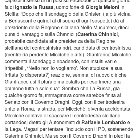
capisce il senso di un post su Facebook di qualche giorno
fa di
Ignazio la Russa
, uomo forte di
Giorgia Meloni
in
Sicilia: “Dopo che il sondaggio della Ghisleri (la più vicina
a Berlusconi e quindi al di sopra di ogni sospetto) dà al
presidente della Regione siciliana Nello Musumeci, dieci
punti di vantaggio sulla Chinnici (
Caterina Chinnici
,
probabile candidata alla presidenza della Regione
siciliana del centrosinistra ndr), candidata di centrosinistra
(mentre dà perdente Miccichè e altri), Gianfranco Miccichè
commenta il sondaggio ribadendo, con insulti vari e
irripetibili, ‘Nello non lo vogliamo’. Non stupisce la sua
irritata (o disperata?) reazione, semmai di nuovo c’è che
Gianfranco usi il plurale maiestatis per esprimere una
opinione tutta e solo sua”. Sembra che La Russa, già
qualche giorno fa, immaginava come sarebbe finita al
Senato con il Governo Draghi. Oggi, con il centrodestra
unito a Roma, la strada, per Miccichè, diventa accidentata.
Miccichè contava di spaccare il centrodestra siciliano
portandosi dietro gli Autonomisti di
Raffaele Lombardo
e
la Lega. Magari per tentare l’inciucio con il PD, sostenendo
Caterina Chinnici. Ma se con il Governo Draghi in piedi la