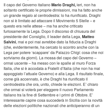
Il capo del Governo italiano
Mario Draghi,
ieri, non ha
soltanto certificato le proprie dimissioni, ma ha fatto anche
un grande regalo al centrodestra: lo ha riunificato. Draghi
non si è limitato ad attaccare il Movimento 5 Stelle – e
questo era nelle attese – ma ha anche criticato
furiosamente la Lega. Dopo il discorso di chiusura del
presidente del Consiglio, il leader della Lega,
Matteo
Salvini
, mai e poi mai avrebbe dato la fiducia a Draghi
(che, evidentemente, ha cercato lo scontro anche con la
Lega per potere ‘scappare’ da Palazzo Chigi: cosa che noi
scriviamo da giorni). La mossa del capo del Governo –
ormai uscente – ha messo con le spalle al muro Forza
Italia, che si è accodata a Fratelli d’Italia (che non ha mai
appoggiato l’attuale Governo) e alla Lega. Il risultato finale,
come già accennato, è che Draghi ha riunificato il
centrodestra che ora, unito, chiede le elezioni. E’ chiaro
che ormai si voterà per eleggere il nuovo Parlamento
italiano tra la fine di Settembre e i primi di Ottobre. E’
interessante capire cosa succederà in Sicilia con la novità
delle elezioni politiche nazionali che anticiperanno di un