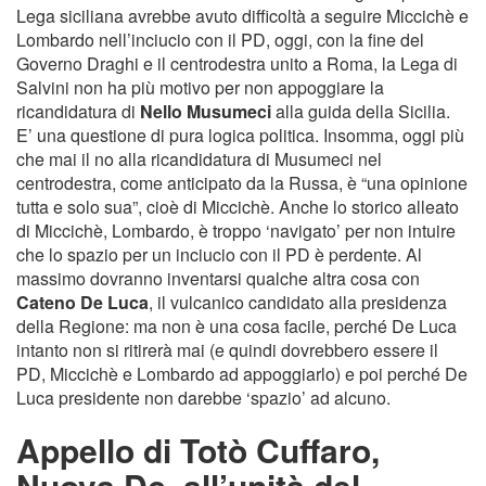
Lega siciliana avrebbe avuto difficoltà a seguire Miccichè e
Lombardo nell’inciucio con il PD, oggi, con la fine del
Governo Draghi e il centrodestra unito a Roma, la Lega di
Salvini non ha più motivo per non appoggiare la
ricandidatura di
Nello Musumeci
alla guida della Sicilia.
E’ una questione di pura logica politica. Insomma, oggi più
che mai il no alla ricandidatura di Musumeci nel
centrodestra, come anticipato da la Russa, è “una opinione
tutta e solo sua”, cioè di Miccichè. Anche lo storico alleato
di Miccichè, Lombardo, è troppo ‘navigato’ per non intuire
che lo spazio per un inciucio con il PD è perdente. Al
massimo dovranno inventarsi qualche altra cosa con
Cateno De Luca
, il vulcanico candidato alla presidenza
della Regione: ma non è una cosa facile, perché De Luca
intanto non si ritirerà mai (e quindi dovrebbero essere il
PD, Miccichè e Lombardo ad appoggiarlo) e poi perché De
Luca presidente non darebbe ‘spazio’ ad alcuno.
Appello di Totò Cuffaro,
Nuova Dc, all’unità del