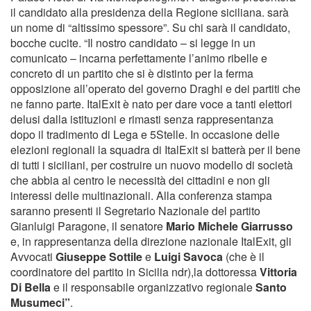
il candidato alla presidenza della Regione siciliana. sarà
un nome di “altissimo spessore”. Su chi sarà il candidato,
bocche cucite. “Il nostro candidato – si legge in un
comunicato – incarna perfettamente l’animo ribelle e
concreto di un partito che si è distinto per la ferma
opposizione all’operato del governo Draghi e dei partiti che
ne fanno parte. ItalExit è nato per dare voce a tanti elettori
delusi dalla istituzioni e rimasti senza rappresentanza
dopo il tradimento di Lega e 5Stelle. In occasione delle
elezioni regionali la squadra di ItalExit si batterà per il bene
di tutti i siciliani, per costruire un nuovo modello di società
che abbia al centro le necessità dei cittadini e non gli
interessi delle multinazionali. Alla conferenza stampa
saranno presenti il Segretario Nazionale del partito
Gianluigi Paragone, il senatore
Mario Michele Giarrusso
e, in rappresentanza della direzione nazionale ItalExit, gli
Avvocati
Giuseppe Sottile
e
Luigi Savoca
(che è il
coordinatore del partito in Sicilia ndr),la dottoressa
Vittoria
Di Bella
e il responsabile organizzativo regionale
Santo
Musumeci”
.