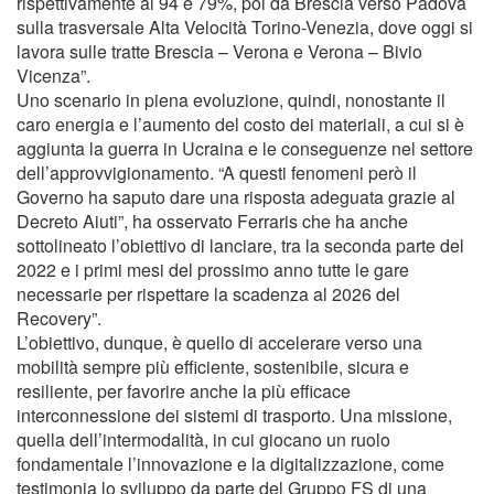
rispettivamente al 94 e 79%, poi da Brescia verso Padova
sulla trasversale Alta Velocità Torino-Venezia, dove oggi si
lavora sulle tratte Brescia – Verona e Verona – Bivio
Vicenza”.
Uno scenario in piena evoluzione, quindi, nonostante il
caro energia e l’aumento del costo dei materiali, a cui si è
aggiunta la guerra in Ucraina e le conseguenze nel settore
dell’approvvigionamento. “A questi fenomeni però il
Governo ha saputo dare una risposta adeguata grazie al
Decreto Aiuti”, ha osservato Ferraris che ha anche
sottolineato l’obiettivo di lanciare, tra la seconda parte del
2022 e i primi mesi del prossimo anno tutte le gare
necessarie per rispettare la scadenza al 2026 del
Recovery”.
L’obiettivo, dunque, è quello di accelerare verso una
mobilità sempre più efficiente, sostenibile, sicura e
resiliente, per favorire anche la più efficace
interconnessione dei sistemi di trasporto. Una missione,
quella dell’intermodalità, in cui giocano un ruolo
fondamentale l’innovazione e la digitalizzazione, come
testimonia lo sviluppo da parte del Gruppo FS di una