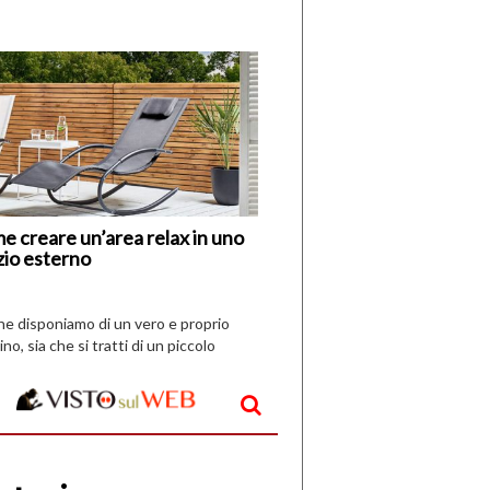
di
I
Nuovi
Vespri
e creare un’area relax in uno
zio esterno
che disponiamo di un vero e proprio
ino, sia che si tratti di un piccolo
o all’aperto, l’idea è […]