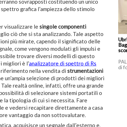
erranno sovrapposti costituendo un unico
i spettro grafica l’ampiezza dello stimolo
er visualizzare le
singole componenti
lio ciò che si sta analizzando. Tale aspetto
Ubr
oni più mirate, capendo il significato delle
Bag
egnale, come vengono modulati gli impulsi e
scon
ssibile trovare diversi modelli di questo
PAL
 migliori è l’
analizzatore di spettro di Rs
di f
i riferimento nella vendita di
strumentazioni
Pun
 un’ampia selezione di prodotti dei migliori
(PT
[…]
 Tale realtà online, infatti, offre una grande
 possibilità di selezionare sistemi portatili o
 la tipologia di cui si necessita. Fare
le e vedersi recapitare direttamente a casa
riore vantaggio da non sottovalutare.
ratica, acquisisce un segnale dall’esterno e,