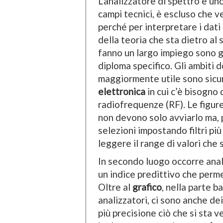
L’analizzatore di spettro è u
campi tecnici, è escluso che v
perché per interpretare i dati
della teoria che sta dietro al
fanno un largo impiego sono g
diploma specifico. Gli ambiti 
maggiormente utile sono sicu
elettronica
in cui c’è bisogno 
radiofrequenze (RF). Le figur
non devono solo avviarlo ma,
selezioni impostando filtri pi
leggere il range di valori che 
In secondo luogo occorre anali
un indice predittivo che perme
Oltre al
grafico
, nella parte b
analizzatori, ci sono anche de
più precisione ciò che si sta 