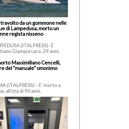
 travolto da un gommone nelle
ue di Lampedusa, morto un
nne regista nisseno
PEDUSA (ITALPRESS)- È
stiano Giamporcaro, 29 anni,
ane regista di Caltanissetta, la
morto Massimiliano Cencelli,
ima della tragedia avvenuta nel
re del “manuale” omonimo
riggio di ieri, […]
A (ITALPRESS) – E’ morto a
, all’età di 90 anni,
imiliano Cencelli, funzionario
a Democrazia Cristiana degli
 ’60. […]