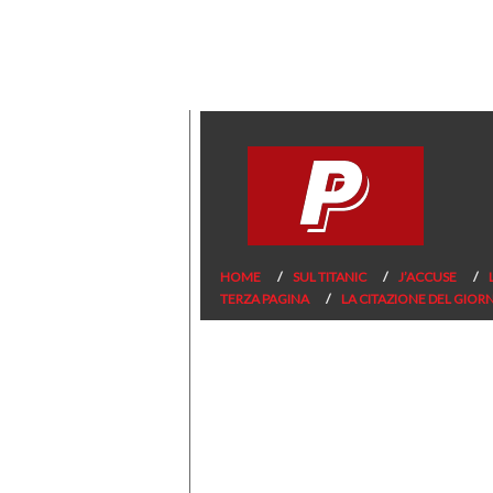
HOME
SUL TITANIC
J’ACCUSE
TERZA PAGINA
LA CITAZIONE DEL GIOR