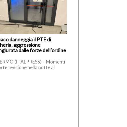
iaco danneggia il PTE di
heria, aggressione
giurata dalle forze dell’ordine
ERMO (ITALPRESS) – Momenti
orte tensione nella notte al
to Territoriale di Emergenza
E) di Bagheria, dove un uomo