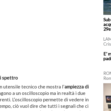
Sub
acq
29e
LAM
Cri
giov
E’ 
vitt
pad
pome
ROM
i spettro
Roma
Mass
n utensile tecnico che mostra l’
ampiezza di
dell
ngono a un oscilloscopio ma in realtà i due
anni
enti. L’oscilloscopio permette di vedere in
tempo, ciò vuol dire che tutti i segnali che ci