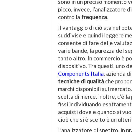
sono in un preciso momento v
picco, invece, l’analizzatore d
contro la
frequenza
.
Il vantaggio di ciò sta nel pot
suddivise e quindi leggere meg
consente di fare delle valutazi
varie bande, la purezza del s
tanto altro. In commercio è po
dispositivo. Tra questi, uno dei
Components Italia
, azienda d
tecniche di qualità
che propone
marchi disponibili sul mercato.
scelta di merce, inoltre, c’è la
fissi individuando esattamente
acquisti dove e quando si vuo
cioè che si è scelto è un ulte
L’analizzatore di spettro, in p