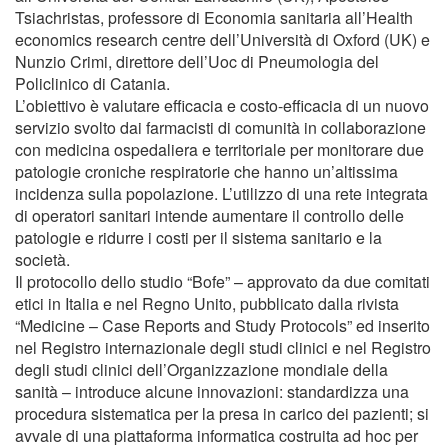
Tsiachristas, professore di Economia sanitaria all’Health
economics research centre dell’Università di Oxford (UK) e
Nunzio Crimi, direttore dell’Uoc di Pneumologia del
Policlinico di Catania.
L’obiettivo è valutare efficacia e costo-efficacia di un nuovo
servizio svolto dai farmacisti di comunità in collaborazione
con medicina ospedaliera e territoriale per monitorare due
patologie croniche respiratorie che hanno un’altissima
incidenza sulla popolazione. L’utilizzo di una rete integrata
di operatori sanitari intende aumentare il controllo delle
patologie e ridurre i costi per il sistema sanitario e la
società.
Il protocollo dello studio “Bofe” – approvato da due comitati
etici in Italia e nel Regno Unito, pubblicato dalla rivista
“Medicine – Case Reports and Study Protocols” ed inserito
nel Registro internazionale degli studi clinici e nel Registro
degli studi clinici dell’Organizzazione mondiale della
sanità – introduce alcune innovazioni: standardizza una
procedura sistematica per la presa in carico dei pazienti; si
avvale di una piattaforma informatica costruita ad hoc per