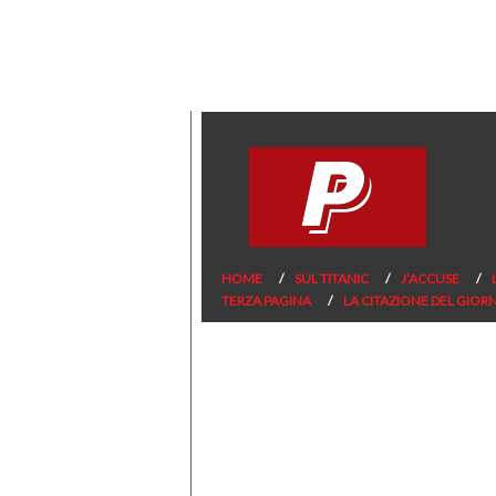
HOME
SUL TITANIC
J’ACCUSE
TERZA PAGINA
LA CITAZIONE DEL GIOR