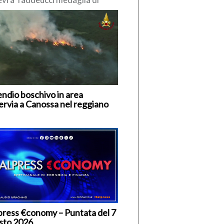
zo nella knockout 3 km agli
pei in acque libere di Parigi. […]
endio boschivo in area
ervia a Canossa nel reggiano
lpress €conomy – Puntata del 7
sto 2026