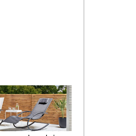
di
I
Nuovi
Vespri