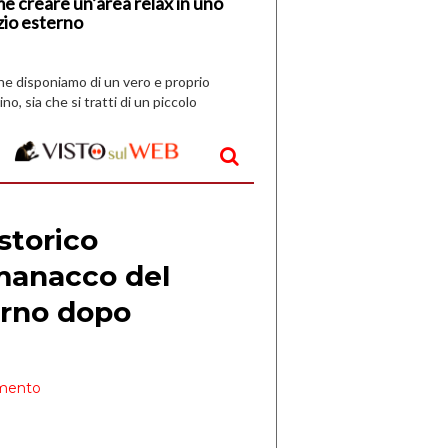
e creare un’area relax in uno
zio esterno
che disponiamo di un vero e proprio
ino, sia che si tratti di un piccolo
o all’aperto, l’idea è […]