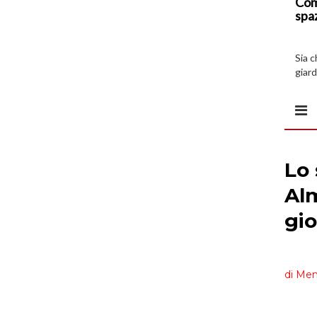
Com
spa
Sia 
giard
spazi