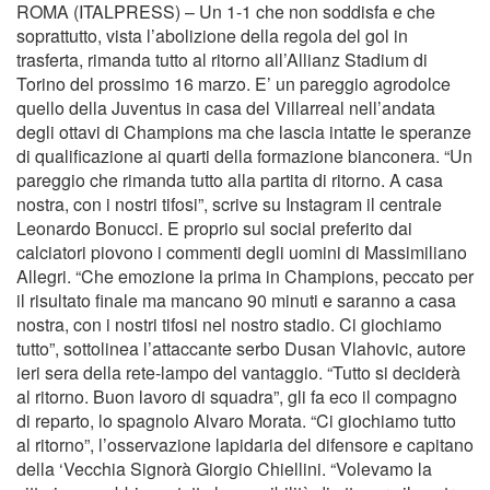
ROMA (ITALPRESS) – Un 1-1 che non soddisfa e che
soprattutto, vista l’abolizione della regola del gol in
trasferta, rimanda tutto al ritorno all’Allianz Stadium di
Torino del prossimo 16 marzo. E’ un pareggio agrodolce
quello della Juventus in casa del Villarreal nell’andata
degli ottavi di Champions ma che lascia intatte le speranze
di qualificazione ai quarti della formazione bianconera. “Un
pareggio che rimanda tutto alla partita di ritorno. A casa
nostra, con i nostri tifosi”, scrive su Instagram il centrale
Leonardo Bonucci. E proprio sul social preferito dai
calciatori piovono i commenti degli uomini di Massimiliano
Allegri. “Che emozione la prima in Champions, peccato per
il risultato finale ma mancano 90 minuti e saranno a casa
nostra, con i nostri tifosi nel nostro stadio. Ci giochiamo
tutto”, sottolinea l’attaccante serbo Dusan Vlahovic, autore
ieri sera della rete-lampo del vantaggio. “Tutto si deciderà
al ritorno. Buon lavoro di squadra”, gli fa eco il compagno
di reparto, lo spagnolo Alvaro Morata. “Ci giochiamo tutto
al ritorno”, l’osservazione lapidaria del difensore e capitano
della ‘Vecchia Signorà Giorgio Chiellini. “Volevamo la