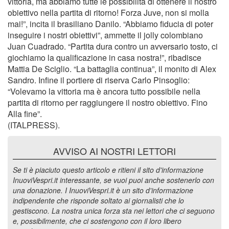
vittoria, ma abbiamo tutte le possibilità di ottenere il nostro
obiettivo nella partita di ritorno! Forza Juve, non si molla
mai!”, incita il brasiliano Danilo. “Abbiamo fiducia di poter
inseguire i nostri obiettivi”, ammette il jolly colombiano
Juan Cuadrado. “Partita dura contro un avversario tosto, ci
giochiamo la qualificazione in casa nostra!”, ribadisce
Mattia De Sciglio. “La battaglia continua”, il monito di Alex
Sandro. Infine il portiere di riserva Carlo Pinsoglio:
“Volevamo la vittoria ma è ancora tutto possibile nella
partita di ritorno per raggiungere il nostro obiettivo. Fino
Alla fine”.
(ITALPRESS).
AVVISO AI NOSTRI LETTORI
Se ti è piaciuto questo articolo e ritieni il sito d'informazione
InuoviVespri.it interessante, se vuoi puoi anche sostenerlo con
una donazione. I InuoviVespri.it è un sito d'informazione
indipendente che risponde soltato ai giornalisti che lo
gestiscono. La nostra unica forza sta nei lettori che ci seguono
e, possibilmente, che ci sostengono con il loro libero