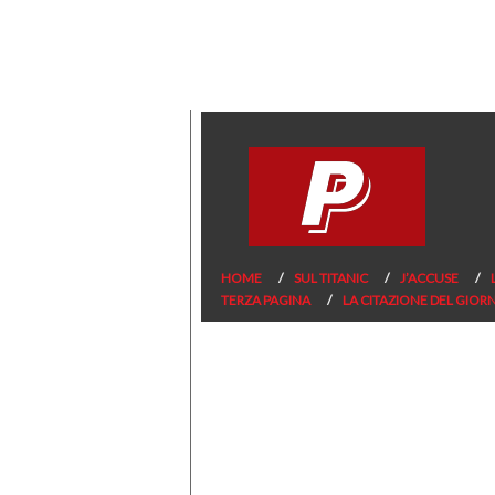
HOME
SUL TITANIC
J’ACCUSE
TERZA PAGINA
LA CITAZIONE DEL GIOR