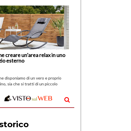
di
I
Nuovi
Vespri
e creare un’area relax in uno
zio esterno
che disponiamo di un vero e proprio
ino, sia che si tratti di un piccolo
o all’aperto, l’idea è […]