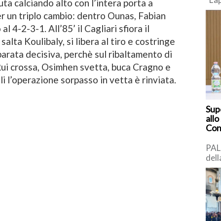
uta calciando alto con l’intera porta a
Com
er un triplo cambio: dentro Ounas, Fabian
pro
 4-2-3-1. All’85’ il Cagliari sfiora il
con
[…]
alta Koulibaly, si libera al tiro e costringe
parata decisiva, perchè sul ribaltamento di
 Rui crossa, Osimhen svetta, buca Cragno e
li l’operazione sorpasso in vetta è rinviata.
Supe
allo
Cons
PAL
dell
prot
la p