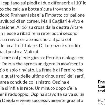
capitano sui piedi di due difensori: al 10′ lo
zo che calcia a botta sicura trovando la
 dopo Rrahmani sbaglia l’impatto col pallone
viluppi di un corner. Ma il Cagliari è vivo e
asione. Al 16′ su cross dalla destra Altare
n riesce a ribadire in rete, pochi secondi
un rinvio errato ma sfiora il palo col
de un altro titolare: Di Lorenzo è stordito
ia il posto a Malcuit.
iniziare col piede giusto: Pereiro dialoga con
r Deiola che spreca un rigore in movimento
io è solo rinviato. La firma è di Pereiro che
 a quattro delle ultime cinque reti dei sardi.
l’area conclude col sinistro, Ospina è
Pnrr
Com
a si infila in rete. Un minuto dopo c’è la
revi
r il raddoppio: Ospina stavolta salva su un
 di Deiola e viene successivamente graziato
ROM
“L’a