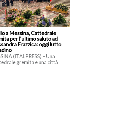
llo a Messina, Cattedrale
ita per l’ultimo saluto ad
sandra Frazzica: oggi lutto
tadino
SINA (ITALPRESS) – Una
edrale gremita e una città
olta nel silenzio hanno
ompagnato l’ultimo saluto ad
sandra Frazzica, la […]