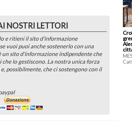
AI NOSTRI LETTORI
Cro
grem
o e ritieni il sito d'informazione
Ales
, se vuoi puoi anche sostenerlo con una
cit
 è un sito d'informazione indipendente che
MES
i che lo gestiscono. La nostra unica forza
Catt
racc
 e, possibilmente, che ci sostengono con il
acc
Ales
paypal