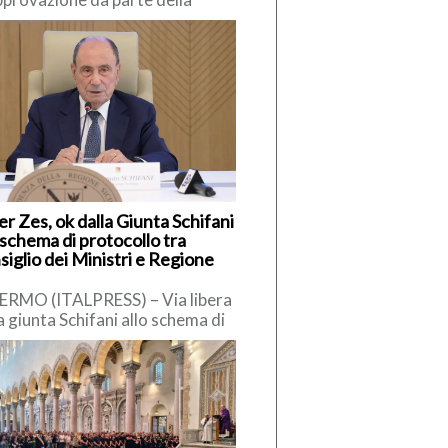
missione europea della
posta di revisione del PNRR
sente al Governo di rafforzare
r Zes, ok dalla Giunta Schifani
 schema di protocollo tra
iglio dei Ministri e Regione
ERMO (ITALPRESS) – Via libera
a giunta Schifani allo schema di
ocollo tra la Regione Siciliana e
residenza del […]