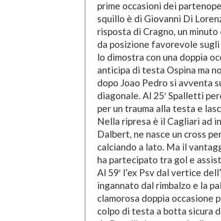
prime occasioni dei partenopei 
squillo è di Giovanni Di Loren
risposta di Cragno, un minuto
da posizione favorevole sugli s
lo dimostra con una doppia occ
anticipa di testa Ospina ma no
dopo Joao Pedro si avventa su 
diagonale. Al 25′ Spalletti per
per un trauma alla testa e lasc
Nella ripresa è il Cagliari ad 
Dalbert, ne nasce un cross pe
calciando a lato. Ma il vantagg
ha partecipato tra gol e assist
Al 59′ l’ex Psv dal vertice del
ingannato dal rimbalzo e la pall
clamorosa doppia occasione pe
colpo di testa a botta sicura