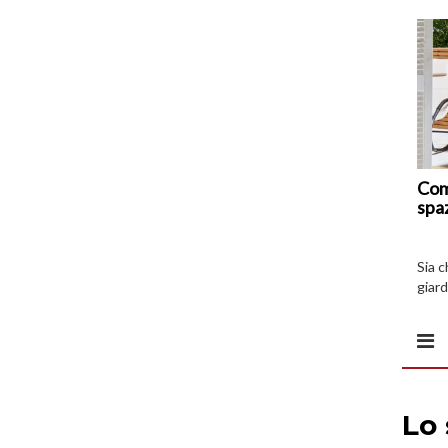
Com
spa
Sia 
giard
spazi