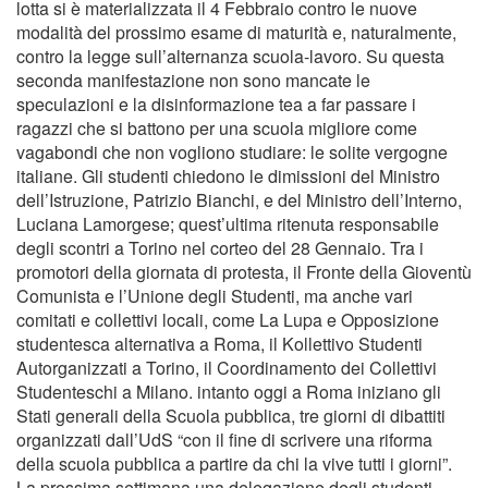
lotta si è materializzata il 4 Febbraio contro le nuove
modalità del prossimo esame di maturità e, naturalmente,
contro la legge sull’alternanza scuola-lavoro. Su questa
seconda manifestazione non sono mancate le
speculazioni e la disinformazione tea a far passare i
ragazzi che si battono per una scuola migliore come
vagabondi che non vogliono studiare: le solite vergogne
italiane. Gli studenti chiedono le dimissioni del Ministro
dell’Istruzione, Patrizio Bianchi, e del Ministro dell’Interno,
Luciana Lamorgese; quest’ultima ritenuta responsabile
degli scontri a Torino nel corteo del 28 Gennaio. Tra i
promotori della giornata di protesta, il Fronte della Gioventù
Comunista e l’Unione degli Studenti, ma anche vari
comitati e collettivi locali, come La Lupa e Opposizione
studentesca alternativa a Roma, il Kollettivo Studenti
Autorganizzati a Torino, il Coordinamento dei Collettivi
Studenteschi a Milano. intanto oggi a Roma iniziano gli
Stati generali della Scuola pubblica, tre giorni di dibattiti
organizzati dall’UdS “con il fine di scrivere una riforma
della scuola pubblica a partire da chi la vive tutti i giorni”.
La prossima settimana una delegazione degli studenti