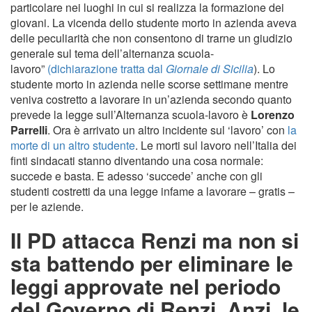
particolare nei luoghi in cui si realizza la formazione dei
giovani. La vicenda dello studente morto in azienda aveva
delle peculiarità che non consentono di trarne un giudizio
generale sul tema dell’alternanza scuola-
lavoro”
(dichiarazione tratta dal
Giornale di Sicilia
). Lo
studente morto in azienda nelle scorse settimane mentre
veniva costretto a lavorare in un’azienda secondo quanto
prevede la legge sull’Alternanza scuola-lavoro è
Lorenzo
Parrelli
. Ora è arrivato un altro incidente sul ‘lavoro’ con
la
morte di un altro studente
. Le morti sul lavoro nell’Italia dei
finti sindacati stanno diventando una cosa normale:
succede e basta. E adesso ‘succede’ anche con gli
studenti costretti da una legge infame a lavorare – gratis –
per le aziende.
Il PD attacca Renzi ma non si
sta battendo per eliminare le
leggi approvate nel periodo
del Governo di Renzi. Anzi, le