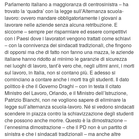
Parlamento italiano a maggioranza di centrosinistra – ha
trovato la ‘quadra’ con la legge sull’Alternanza scuola-
lavoro: ovvero mandare obbligatoriamente i giovani a
lavorare nelle aziende senza alcuna retribuzione. E
siccome – sempre per risparmiare ed essere competitivi
con i Paesi dove i lavoratori vengono trattati come schiavi
– con la connivenza dei sindacati tradizionali, che fingono
di opporsi ma che di fatto non fanno una mazza, le aziende
italiane hanno ridotto al minimo le garanzie di sicurezza
nei luoghi di lavoro, tant’è vero che, negli ultimi anni, i morti
sul lavoro, in Italia, non si contano più. E adesso si
cominciano a contare anche i morti tra gli studenti. Il dato
politico è che il Governo Draghi – con in testa il citato
Ministro del Lavoro, Orlando, e il Ministro dell’Istruzione,
Patrizio Bianchi, non ne vogliono sapere di eliminare la
legge sull’alternanza scuola-lavoro. Né si vedono sindacati
scendere in piazza contro la schiavizzazione degli studenti
che possono anche morire. Questo è la dimostrazione –
l’ennesima dimostrazione – che il PD non è un partito di
sinistra e che i sindacati tradizionali – ma anche altre