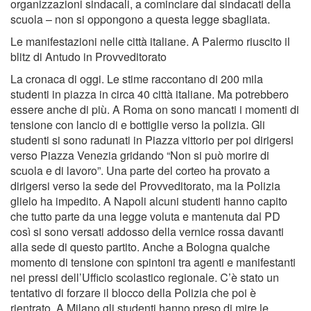
organizzazioni sindacali, a cominciare dai sindacati della
scuola – non si oppongono a questa legge sbagliata.
Le manifestazioni nelle città italiane. A Palermo riuscito il
blitz di Antudo in Provveditorato
La cronaca di oggi. Le stime raccontano di 200 mila
studenti in piazza in circa 40 città italiane. Ma potrebbero
essere anche di più. A Roma on sono mancati i momenti di
tensione con lancio di e bottiglie verso la polizia. Gli
studenti si sono radunati in Piazza vittorio per poi dirigersi
verso Piazza Venezia gridando “Non si può morire di
scuola e di lavoro”. Una parte del corteo ha provato a
dirigersi verso la sede del Provveditorato, ma la Polizia
glielo ha impedito. A Napoli alcuni studenti hanno capito
che tutto parte da una legge voluta e mantenuta dal PD
così si sono versati addosso della vernice rossa davanti
alla sede di questo partito. Anche a Bologna qualche
momento di tensione con spintoni tra agenti e manifestanti
nei pressi dell’Ufficio scolastico regionale. C’è stato un
tentativo di forzare il blocco della Polizia che poi è
rientrato. A Milano gli studenti hanno preso di mire le