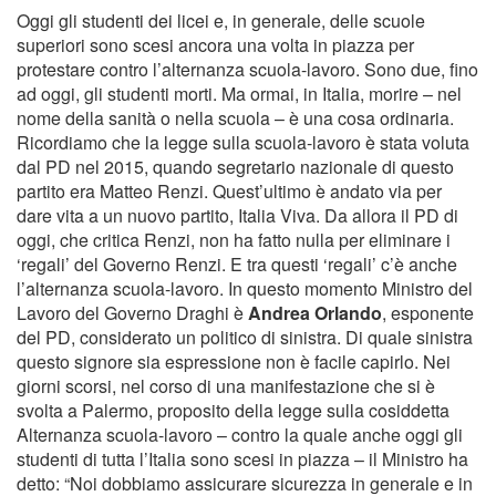
Oggi gli studenti dei licei e, in generale, delle scuole
superiori sono scesi ancora una volta in piazza per
protestare contro l’alternanza scuola-lavoro. Sono due, fino
ad oggi, gli studenti morti. Ma ormai, in Italia, morire – nel
nome della sanità o nella scuola – è una cosa ordinaria.
Ricordiamo che la legge sulla scuola-lavoro è stata voluta
dal PD nel 2015, quando segretario nazionale di questo
partito era Matteo Renzi. Quest’ultimo è andato via per
dare vita a un nuovo partito, Italia Viva. Da allora il PD di
oggi, che critica Renzi, non ha fatto nulla per eliminare i
‘regali’ del Governo Renzi. E tra questi ‘regali’ c’è anche
l’alternanza scuola-lavoro. In questo momento Ministro del
Lavoro del Governo Draghi è
Andrea Orlando
, esponente
del PD, considerato un politico di sinistra. Di quale sinistra
questo signore sia espressione non è facile capirlo. Nei
giorni scorsi, nel corso di una manifestazione che si è
svolta a Palermo, proposito della legge sulla cosiddetta
Alternanza scuola-lavoro – contro la quale anche oggi gli
studenti di tutta l’Italia sono scesi in piazza – il Ministro ha
detto: “Noi dobbiamo assicurare sicurezza in generale e in