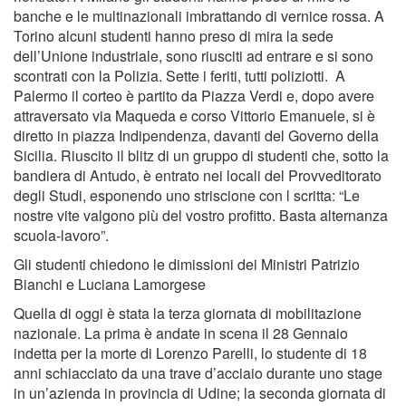
banche e le multinazionali imbrattando di vernice rossa. A
Torino alcuni studenti hanno preso di mira la sede
dell’Unione industriale, sono riusciti ad entrare e si sono
scontrati con la Polizia. Sette i feriti, tutti poliziotti. A
Palermo il corteo è partito da Piazza Verdi e, dopo avere
attraversato via Maqueda e corso Vittorio Emanuele, si è
diretto in piazza Indipendenza, davanti del Governo della
Sicilia. Riuscito il blitz di un gruppo di studenti che, sotto la
bandiera di Antudo, è entrato nei locali del Provveditorato
degli Studi, esponendo uno striscione con l scritta: “Le
nostre vite valgono più del vostro profitto. Basta alternanza
scuola-lavoro”.
Gli studenti chiedono le dimissioni dei Ministri Patrizio
Bianchi e Luciana Lamorgese
Quella di oggi è stata la terza giornata di mobilitazione
nazionale. La prima è andate in scena il 28 Gennaio
indetta per la morte di Lorenzo Parelli, lo studente di 18
anni schiacciato da una trave d’acciaio durante uno stage
in un’azienda in provincia di Udine; la seconda giornata di