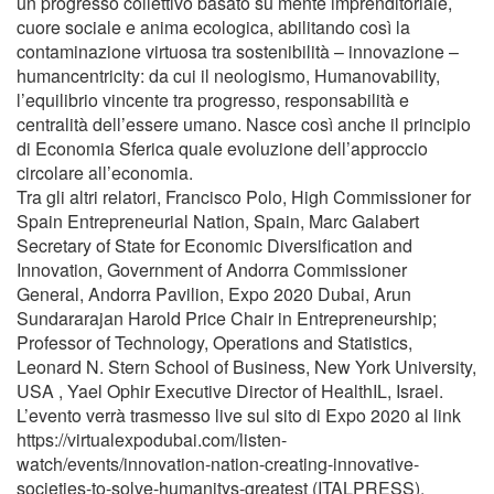
un progresso collettivo basato su mente imprenditoriale,
cuore sociale e anima ecologica, abilitando così la
contaminazione virtuosa tra sostenibilità – innovazione –
humancentricity: da cui il neologismo, Humanovability,
l’equilibrio vincente tra progresso, responsabilità e
centralità dell’essere umano. Nasce così anche il principio
di Economia Sferica quale evoluzione dell’approccio
circolare all’economia.
Tra gli altri relatori, Francisco Polo, High Commissioner for
Spain Entrepreneurial Nation, Spain, Marc Galabert
Secretary of State for Economic Diversification and
Innovation, Government of Andorra Commissioner
General, Andorra Pavilion, Expo 2020 Dubai, Arun
Sundararajan Harold Price Chair in Entrepreneurship;
Professor of Technology, Operations and Statistics,
Leonard N. Stern School of Business, New York University,
USA , Yael Ophir Executive Director of HealthIL, Israel.
L’evento verrà trasmesso live sul sito di Expo 2020 al link
https://virtualexpodubai.com/listen-
watch/events/innovation-nation-creating-innovative-
societies-to-solve-humanitys-greatest (ITALPRESS).