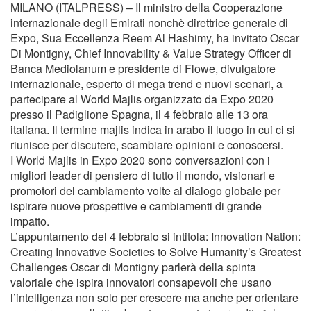
MILANO (ITALPRESS) – Il ministro della Cooperazione
internazionale degli Emirati nonchè direttrice generale di
Expo, Sua Eccellenza Reem Al Hashimy, ha invitato Oscar
Di Montigny, Chief Innovability & Value Strategy Officer di
Banca Mediolanum e presidente di Flowe, divulgatore
internazionale, esperto di mega trend e nuovi scenari, a
partecipare al World Majlis organizzato da Expo 2020
presso il Padiglione Spagna, il 4 febbraio alle 13 ora
italiana. Il termine majlis indica in arabo il luogo in cui ci si
riunisce per discutere, scambiare opinioni e conoscersi.
I World Majlis in Expo 2020 sono conversazioni con i
migliori leader di pensiero di tutto il mondo, visionari e
promotori del cambiamento volte al dialogo globale per
ispirare nuove prospettive e cambiamenti di grande
impatto.
L’appuntamento del 4 febbraio si intitola: Innovation Nation:
Creating Innovative Societies to Solve Humanity’s Greatest
Challenges Oscar di Montigny parlerà della spinta
valoriale che ispira innovatori consapevoli che usano
l’intelligenza non solo per crescere ma anche per orientare