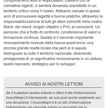
comportamenti attivi e responsabili, coerenti con le
normative vigenti, ci sembra doveroso soprattutto in un
territorio critico come il nostro. Abbiamo cercato in questi
anni di promuovere legalità e buone pratiche, attraverso la
responsabilizzazione di tutti gli attori coinvolti nella nostra
filiera: dai clienti, singoli cittadini o Pmi, ai consulenti. Un
percorso che è frutto di confronto, condivisione di valori e
formazione continua. Questo è il secondo importante
riconoscimento ricevuto dalla banca quest’anno: una
piccola grande realtà locale che però si è saputa
distinguere su tutto il territorio nazionale, divenendo
protagonista di un significativo rinnovamento in un settore,
quello bancario, strategico per lo sviluppo”.
AVVISO AI NOSTRI LETTORI
Se ti è piaciuto questo articolo e ritieni il sito d'informazione
InuoviVespri.it interessante, se vuoi puoi anche sostenerlo con
una donazione. I InuoviVespri.it è un sito d'informazione
indipendente che risponde soltato ai giornalisti che lo