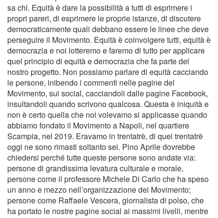
sa chi. Equità è dare la possibilità a tutti di esprimere i
propri pareri, di esprimere le proprie istanze, di discutere
democraticamente quali debbano essere le linee che deve
perseguire il Movimento. Equità è coinvolgere tutti, equità è
democrazia e noi lotteremo e faremo di tutto per applicare
quel principio di equità e democrazia che fa parte del
nostro progetto. Non possiamo parlare di equità cacciando
le persone, inibendo i commenti nelle pagine del
Movimento, sui social, cacciandoli dalle pagine Facebook,
insultandoli quando scrivono qualcosa. Questa è iniquità e
non è certo quella che noi volevamo si applicasse quando
abbiamo fondato il Movimento a Napoli, nel quartiere
Scampia, nel 2019. Eravamo in trentatrè, di quei trentatrè
oggi ne sono rimasti soltanto sei. Pino Aprile dovrebbe
chiedersi perché tutte queste persone sono andate via:
persone di grandissima levatura culturale e morale,
persone come il professore Michele Di Carlo che ha speso
un anno e mezzo nell’organizzazione del Movimento;
persone come Raffaele Vescera, giornalista di polso, che
ha portato le nostre pagine social ai massimi livelli, mentre