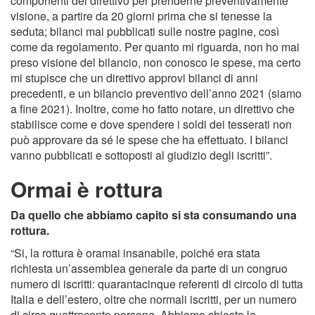
componenti del direttivo per prenderne preventivamente
visione, a partire da 20 giorni prima che si tenesse la
seduta; bilanci mai pubblicati sulle nostre pagine, così
come da regolamento. Per quanto mi riguarda, non ho mai
preso visione del bilancio, non conosco le spese, ma certo
mi stupisce che un direttivo approvi bilanci di anni
precedenti, e un bilancio preventivo dell’anno 2021 (siamo
a fine 2021). Inoltre, come ho fatto notare, un direttivo che
stabilisce come e dove spendere i soldi dei tesserati non
può approvare da sé le spese che ha effettuato. I bilanci
vanno pubblicati e sottoposti al giudizio degli iscritti”.
Ormai è rottura
Da quello che abbiamo capito si sta consumando una
rottura.
“Si, la rottura è oramai insanabile, poiché era stata
richiesta un’assemblea generale da parte di un congruo
numero di iscritti: quarantacinque referenti di circolo di tutta
Italia e dell’estero, oltre che normali iscritti, per un numero
di circa quattrocento persone. Abbiamo chiesto la