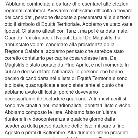
“Abbiamo cominciato a parlare di presentarci alle elezioni
regionali calabresi. Avevamo moltissime difficoltà a trovare
dei candidati, persone disposte a presentarsi alle elezioni
otto il simbolo di Equità Territoriale. Abbiamo valutato varie
ipotesi. Ci siamo alleati con Tanzi, ma poi è andata male.
Quando l’ex sindaco di Napoli, Luigi De Magistris, ha
annunciato volersi candidare alla presidenza della
Regione Calabria, abbiamo pensato che sarebbe stato
corretto contattarlo per capire cosa volesse fare. De
Magistris è stato portato da Pino Aprile, e nel momento in
cui si è deciso di fare l’alleanza, le persone che hanno
deciso di candidarsi nelle liste di Equità Territoriale sono
triplicate, quadruplicate e sono state tante al punto che
abbiamo avuto difficoltà, perché dovevamo
necessariamente escludere qualcuno. Altri movimenti si
sono avvicinati a noi, meridionalisti, identitari, liste civiche.
Abbiamo composto le liste. Abbiamo fatto un’ultima
riunione in videoconferenza a qualche giorno dalla
scadenza della presentazione delle liste, mi pare a fine
Agosto o primi di Settembre. Alla riunione erano presenti