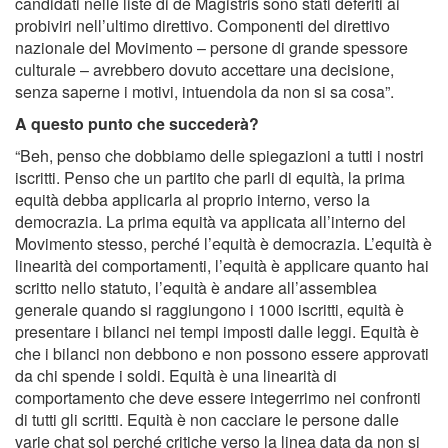
candidati nelle liste di de Magistris sono stati deferiti ai
probiviri nell’ultimo direttivo. Componenti del direttivo
nazionale del Movimento – persone di grande spessore
culturale – avrebbero dovuto accettare una decisione,
senza saperne i motivi, intuendola da non si sa cosa”.
A questo punto che succederà?
“Beh, penso che dobbiamo delle spiegazioni a tutti i nostri
iscritti. Penso che un partito che parli di equità, la prima
equità debba applicarla al proprio interno, verso la
democrazia. La prima equità va applicata all’interno del
Movimento stesso, perché l’equità è democrazia. L’equità è
linearità dei comportamenti, l’equità è applicare quanto hai
scritto nello statuto, l’equità è andare all’assemblea
generale quando si raggiungono i 1000 iscritti, equità è
presentare i bilanci nei tempi imposti dalle leggi. Equità è
che i bilanci non debbono e non possono essere approvati
da chi spende i soldi. Equità è una linearità di
comportamento che deve essere integerrimo nei confronti
di tutti gli scritti. Equità è non cacciare le persone dalle
varie chat sol perché critiche verso la linea data da non si