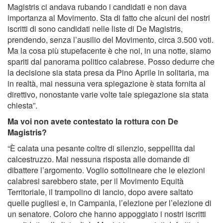
Magistris ci andava rubando i candidati e non dava
importanza al Movimento. Sta di fatto che alcuni dei nostri
iscritti di sono candidati nelle liste di De Magistris,
prendendo, senza l’ausilio del Movimento, circa 3.500 voti.
Ma la cosa più stupefacente è che noi, in una notte, siamo
spariti dal panorama politico calabrese. Posso dedurre che
la decisione sia stata presa da Pino Aprile in solitaria, ma
in realtà, mai nessuna vera spiegazione è stata fornita al
direttivo, nonostante varie volte tale spiegazione sia stata
chiesta”.
Ma voi non avete contestato la rottura con De
Magistris?
“È calata una pesante coltre di silenzio, seppellita dal
calcestruzzo. Mai nessuna risposta alle domande di
dibattere l’argomento. Voglio sottolineare che le elezioni
calabresi sarebbero state, per il Movimento Equità
Territoriale, il trampolino di lancio, dopo avere saltato
quelle pugliesi e, in Campania, l’elezione per l’elezione di
un senatore. Coloro che hanno appoggiato i nostri iscritti