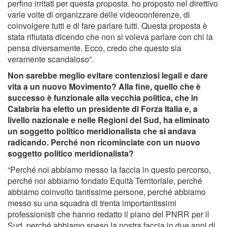
perfino irritati per questa proposta. ho proposto nel direttivo
varie volte di organizzare delle videoconferenze, di
coinvolgere tutti e di fare parlare tutti. Questa proposta è
stata rifiutata dicendo che non si voleva parlare con chi la
pensa diversamente. Ecco, credo che questo sia
veramente scandaloso”.
Non sarebbe meglio evitare contenziosi legali e dare
vita a un nuovo Movimento? Alla fine, quello che è
successo è funzionale alla vecchia politica, che in
Calabria ha eletto un presidente di Forza Italia e, a
livello nazionale e nelle Regioni del Sud, ha eliminato
un soggetto politico meridionalista che si andava
radicando. Perché non ricominciate con un nuovo
soggetto politico meridionalista?
“Perché noi abbiamo messo la faccia in questo percorso,
perché noi abbiamo fondato Equità Territoriale, perché
abbiamo coinvolto tantissime persone, perché abbiamo
messo su una squadra di trenta importantissimi
professionisti che hanno redatto il piano del PNRR per il
Sud, perché abbiamo speso la nostra faccia in due anni di