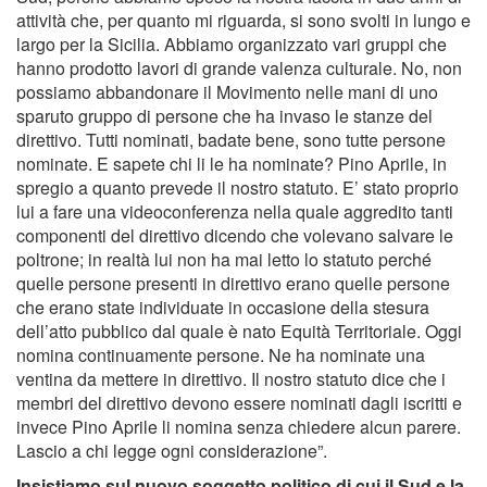
attività che, per quanto mi riguarda, si sono svolti in lungo e
largo per la Sicilia. Abbiamo organizzato vari gruppi che
hanno prodotto lavori di grande valenza culturale. No, non
possiamo abbandonare il Movimento nelle mani di uno
sparuto gruppo di persone che ha invaso le stanze del
direttivo. Tutti nominati, badate bene, sono tutte persone
nominate. E sapete chi li le ha nominate? Pino Aprile, in
spregio a quanto prevede il nostro statuto. E’ stato proprio
lui a fare una videoconferenza nella quale aggredito tanti
componenti del direttivo dicendo che volevano salvare le
poltrone; in realtà lui non ha mai letto lo statuto perché
quelle persone presenti in direttivo erano quelle persone
che erano state individuate in occasione della stesura
dell’atto pubblico dal quale è nato Equità Territoriale. Oggi
nomina continuamente persone. Ne ha nominate una
ventina da mettere in direttivo. Il nostro statuto dice che i
membri del direttivo devono essere nominati dagli iscritti e
invece Pino Aprile li nomina senza chiedere alcun parere.
Lascio a chi legge ogni considerazione”.
Insistiamo sul nuovo soggetto politico di cui il Sud e la