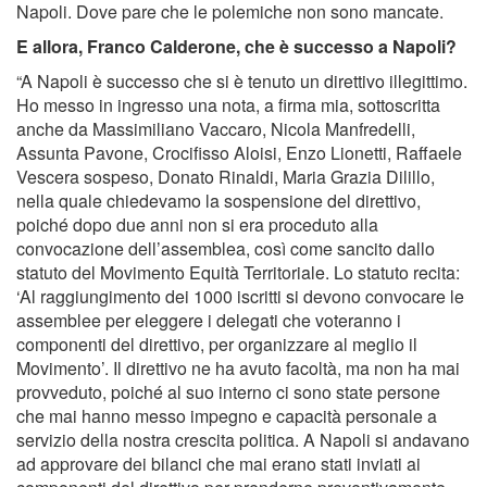
Napoli. Dove pare che le polemiche non sono mancate.
E allora, Franco Calderone, che è successo a Napoli?
“A Napoli è successo che si è tenuto un direttivo illegittimo.
Ho messo in ingresso una nota, a firma mia, sottoscritta
anche da Massimiliano Vaccaro, Nicola Manfredelli,
Assunta Pavone, Crocifisso Aloisi, Enzo Lionetti, Raffaele
Vescera sospeso, Donato Rinaldi, Maria Grazia Dilillo,
nella quale chiedevamo la sospensione del direttivo,
poiché dopo due anni non si era proceduto alla
convocazione dell’assemblea, così come sancito dallo
statuto del Movimento Equità Territoriale. Lo statuto recita:
‘Al raggiungimento dei 1000 iscritti si devono convocare le
assemblee per eleggere i delegati che voteranno i
componenti del direttivo, per organizzare al meglio il
Movimento’. Il direttivo ne ha avuto facoltà, ma non ha mai
provveduto, poiché al suo interno ci sono state persone
che mai hanno messo impegno e capacità personale a
servizio della nostra crescita politica. A Napoli si andavano
ad approvare dei bilanci che mai erano stati inviati ai