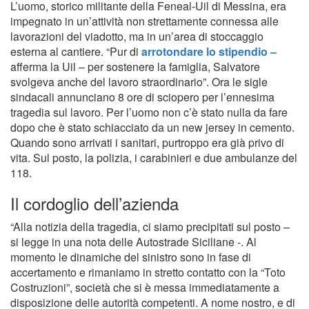
L’uomo, storico militante della Feneal-Uil di Messina, era
impegnato in un’attività non strettamente connessa alle
lavorazioni del viadotto, ma in un’area di stoccaggio
esterna al cantiere. “Pur di
arrotondare lo stipendio –
afferma la Uil – per sostenere la famiglia, Salvatore
svolgeva anche del lavoro straordinario”. Ora le sigle
sindacali annunciano 8 ore di sciopero per l’ennesima
tragedia sul lavoro. Per l’uomo non c’è stato nulla da fare
dopo che è stato schiacciato da un new jersey in cemento.
Quando sono arrivati i sanitari, purtroppo era già privo di
vita. Sul posto, la polizia, i carabinieri e due ambulanze del
118.
Il cordoglio dell’azienda
“Alla notizia della tragedia, ci siamo precipitati sul posto –
si legge in una nota delle Autostrade Siciliane -. Al
momento le dinamiche del sinistro sono in fase di
accertamento e rimaniamo in stretto contatto con la “Toto
Costruzioni”, società che si è messa immediatamente a
disposizione delle autorità competenti. A nome nostro, e di