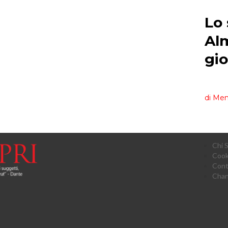
Chi 
Cook
Cont
Chan