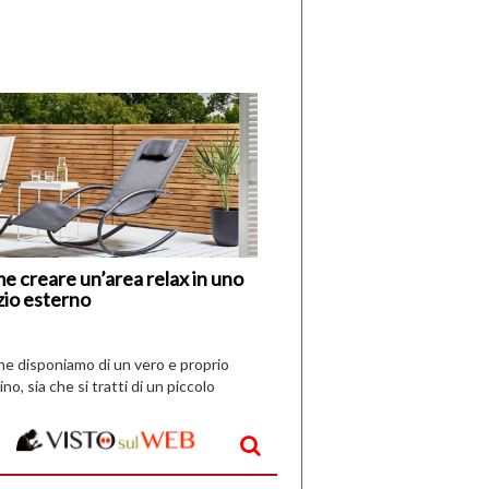
di
I
Nuovi
Vespri
e creare un’area relax in uno
zio esterno
che disponiamo di un vero e proprio
ino, sia che si tratti di un piccolo
o all’aperto, l’idea è […]