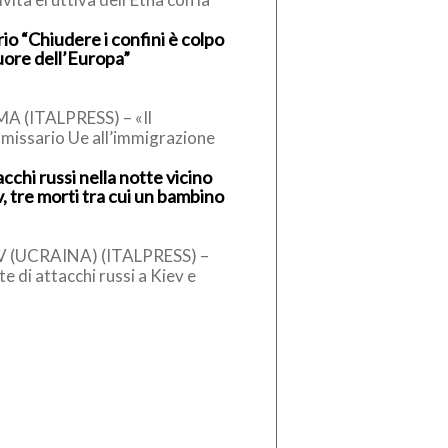
testuale emissione di cenere
io “Chiudere i confini è colpo
anica in atmosfera. L’Istituto
uore dell’Europa”
onale di Geofisica […]
A (ITALPRESS) – «Il
missario Ue all’immigrazione
nner, un conservatore, ha detto
cchi russi nella notte vicino
la sospensione dell’accordo di
, tre morti tra cui un bambino
engen, può essere […]
V (UCRAINA) (ITALPRESS) –
e di attacchi russi a Kiev e
orni. Il bilancio è di tre persone
e, tra […]