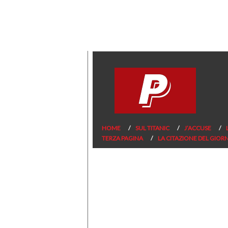
HOME
SUL TITANIC
J’ACCUSE
TERZA PAGINA
LA CITAZIONE DEL GIOR