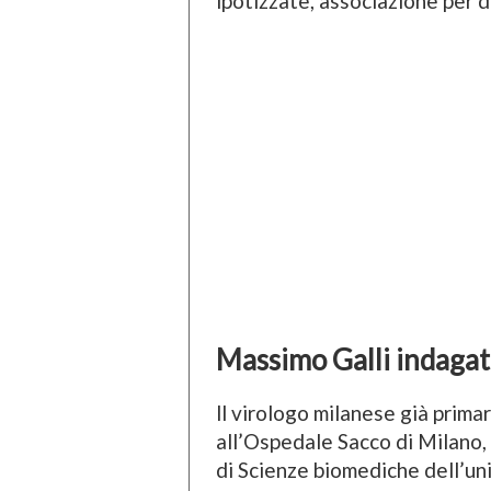
ipotizzate, associazione per d
Massimo Galli indaga
ll virologo milanese già prima
all’Ospedale Sacco di Milano,
di Scienze biomediche dell’un