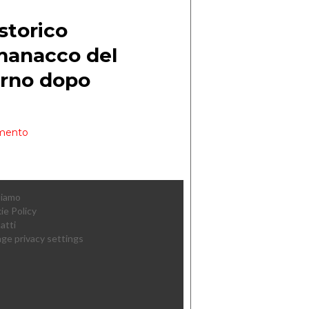
Siamo
ie Policy
atti
ge privacy settings