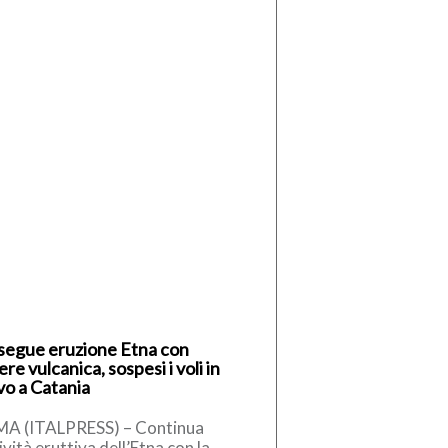
segue eruzione Etna con
re vulcanica, sospesi i voli in
vo a Catania
A (ITALPRESS) – Continua
tività eruttiva dell’Etna con la