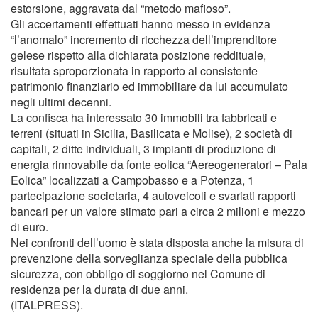
estorsione, aggravata dal “metodo mafioso”.
Gli accertamenti effettuati hanno messo in evidenza
“l’anomalo” incremento di ricchezza dell’imprenditore
gelese rispetto alla dichiarata posizione reddituale,
risultata sproporzionata in rapporto al consistente
patrimonio finanziario ed immobiliare da lui accumulato
negli ultimi decenni.
La confisca ha interessato 30 immobili tra fabbricati e
terreni (situati in Sicilia, Basilicata e Molise), 2 società di
capitali, 2 ditte individuali, 3 impianti di produzione di
energia rinnovabile da fonte eolica “Aereogeneratori – Pala
Eolica” localizzati a Campobasso e a Potenza, 1
partecipazione societaria, 4 autoveicoli e svariati rapporti
bancari per un valore stimato pari a circa 2 milioni e mezzo
di euro.
Nei confronti dell’uomo è stata disposta anche la misura di
prevenzione della sorveglianza speciale della pubblica
sicurezza, con obbligo di soggiorno nel Comune di
residenza per la durata di due anni.
(ITALPRESS).