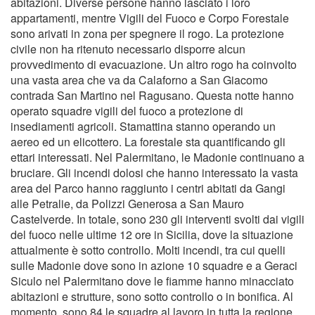
abitazioni. Diverse persone hanno lasciato i loro
appartamenti, mentre Vigili del Fuoco e Corpo Forestale
sono arivati in zona per spegnere il rogo. La protezione
civile non ha ritenuto necessario disporre alcun
provvedimento di evacuazione. Un altro rogo ha coinvolto
una vasta area che va da Calaforno a San Giacomo
contrada San Martino nel Ragusano. Questa notte hanno
operato squadre vigili del fuoco a protezione di
insediamenti agricoli. Stamattina stanno operando un
aereo ed un elicottero. La forestale sta quantificando gli
ettari interessati. Nel Palermitano, le Madonie continuano a
bruciare. Gli incendi dolosi che hanno interessato la vasta
area del Parco hanno raggiunto i centri abitati da Gangi
alle Petralie, da Polizzi Generosa a San Mauro
Castelverde. In totale, sono 230 gli interventi svolti dai vigili
del fuoco nelle ultime 12 ore in Sicilia, dove la situazione
attualmente è sotto controllo. Molti incendi, tra cui quelli
sulle Madonie dove sono in azione 10 squadre e a Geraci
Siculo nel Palermitano dove le fiamme hanno minacciato
abitazioni e strutture, sono sotto controllo o in bonifica. Al
momento, sono 84 le squadre al lavoro in tutta la regione.