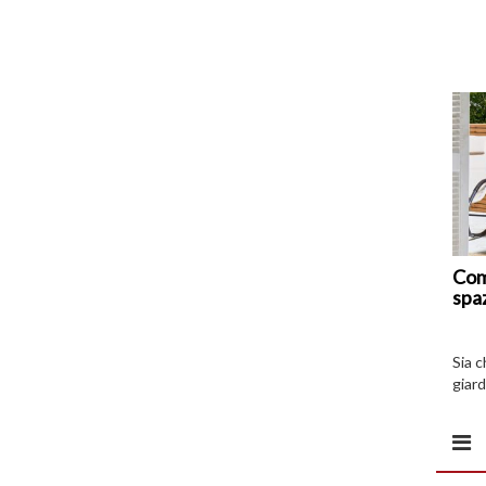
Com
spa
Sia 
giard
spazi