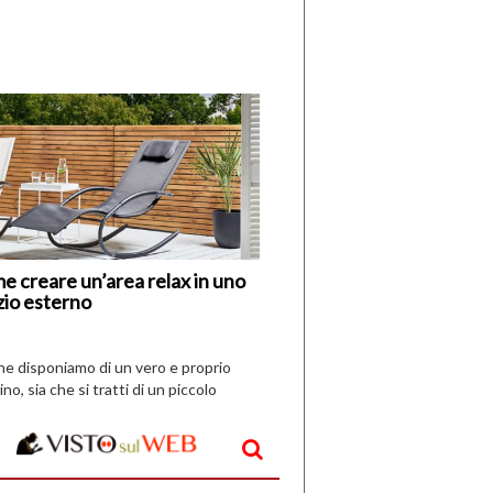
di
I
Nuovi
Vespri
e creare un’area relax in uno
zio esterno
che disponiamo di un vero e proprio
ino, sia che si tratti di un piccolo
o all’aperto, l’idea è […]