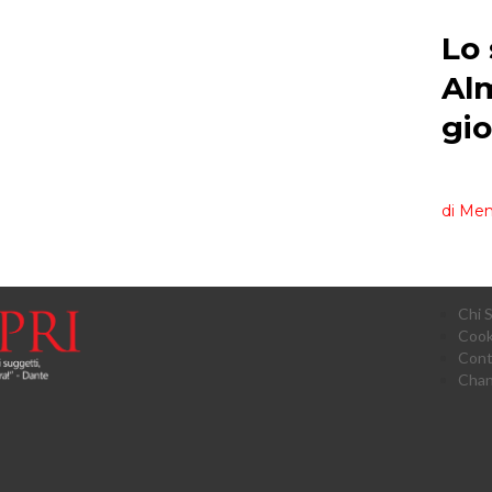
Chi 
Cook
Cont
Chan