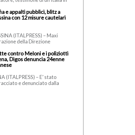
uzione, si è spento a 86 anni
a e appalti pubblici, blitz a
cesco Guccini, uno dei […]
sina con 12 misure cautelari
SINA (ITALPRESS) – Maxi
azione della Direzione
rettuale Antimafia e dei
tte contro Meloni e i poliziotti
abinieri del Comando
iena, Digos denuncia 24enne
inciale di Messina che ha
anese
tato […]
NA (ITALPRESS) – E’ stato
racciato e denunciato dalla
zia di Stato un cittadino
nese di 24 anni, domiciliato a