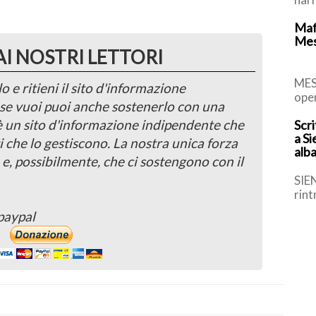
evol
Mafi
Fran
Mes
AI NOSTRI LETTORI
MES
o e ritieni il sito d'informazione
oper
, se vuoi puoi anche sostenerlo con una
Dist
 è un sito d'informazione indipendente che
Scri
Car
a S
Prov
i che lo gestiscono. La nostra unica forza
alb
por
 e, possibilmente, che ci sostengono con il
SIE
rint
Poli
paypal
alba
[…]