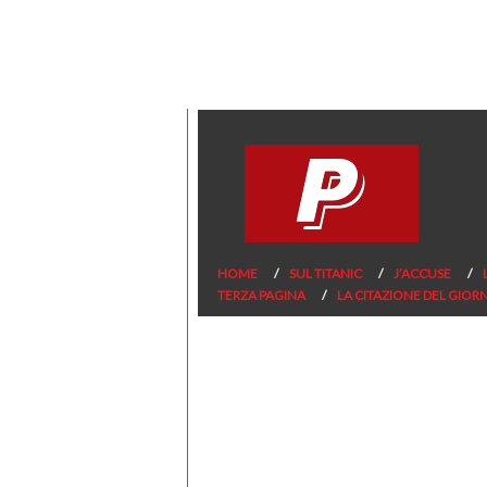
HOME
SUL TITANIC
J’ACCUSE
TERZA PAGINA
LA CITAZIONE DEL GIOR