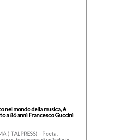
to nel mondo della musica, è
to a 86 anni Francesco Guccini
A (ITALPRESS) – Poeta,
atore, testimone di un’Italia in