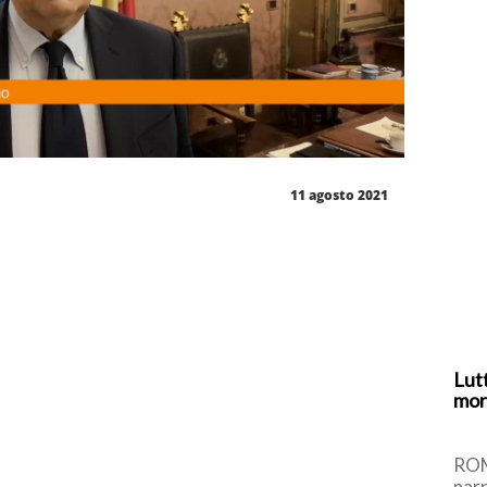
11 agosto 2021
Lut
mor
ROM
narr