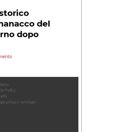
Siamo
ie Policy
atti
ge privacy settings