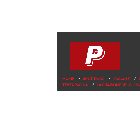
HOME
SUL TITANIC
J’ACCUSE
TERZA PAGINA
LA CITAZIONE DEL GIOR