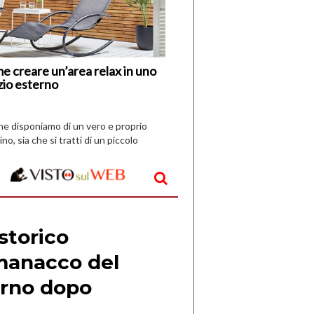
Nuovi
Vespri
e creare un’area relax in uno
zio esterno
che disponiamo di un vero e proprio
ino, sia che si tratti di un piccolo
o all’aperto, l’idea è […]