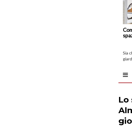
Com
spa
Sia 
giard
spazi