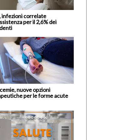
 infezioni correlate
assistenza per il 2,6% dei
identi
cemie, nuove opzioni
apeutiche per le forme acute