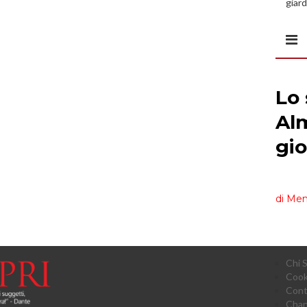
giard
spazi
Chi 
Cook
Cont
Chan