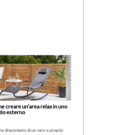
di
I
Nuovi
Vespri
e creare un’area relax in uno
zio esterno
che disponiamo di un vero e proprio