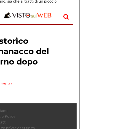
ino, sia che si tratti di un piccolo
o all’aperto, l’idea è […]
Siamo
ie Policy
atti
ge privacy settings