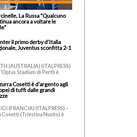
cinelle, La Russa “Qualcuno
inua ancora a voltare le
le”
Inter il primo derby d’Italia
gionale, Juventus sconfitta 2-1
TH (AUSTRALIA) (ITALPRESS)
l’Optus Stadium di Perth è
ter a prendersi il primo derby
zurra Cosetti è d’argento agli
alia della stagione.
pei di tuffi dalle grandi
’amichevole australiana […]
ezze
IGI (FRANCIA) (ITALPRESS) –
a Cosetti (Triestina Nuoto) è
glia d’argento nei tuffi dalle
di altezze femminili agli
pei di […]