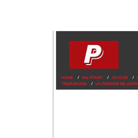
HOME
SUL TITANIC
J’ACCUSE
TERZA PAGINA
LA CITAZIONE DEL GIOR