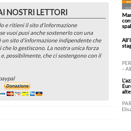
AI NOSTRI LETTORI
Mar
cont
o e ritieni il sito d'informazione
spal
, se vuoi puoi anche sostenerlo con una
All’
 è un sito d'informazione indipendente che
sta
i che lo gestiscono. La nostra unica forza
 e, possibilmente, che ci sostengono con il
PER
– Al
l’In
paypal
L’az
d’It
Euro
Nell
alt
PAR
Elis
meda
gran
Euro