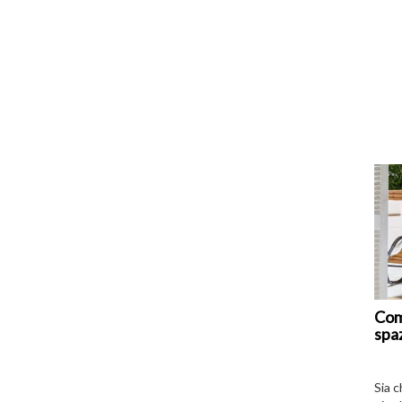
Com
spa
Sia 