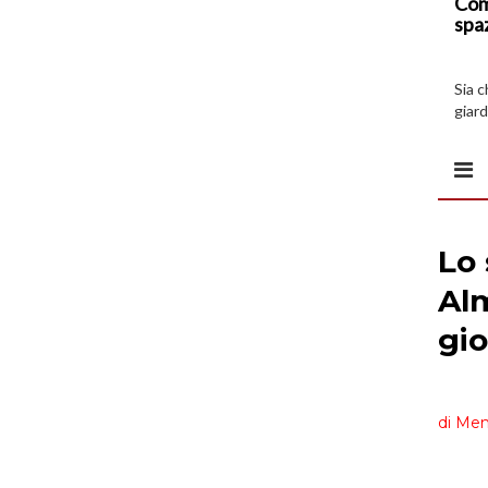
Com
spa
Sia 
giard
spazi