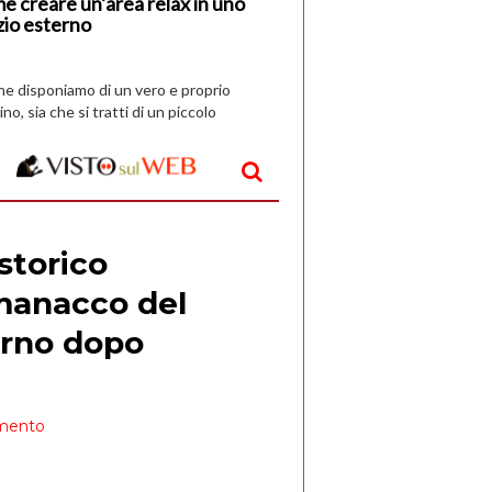
e creare un’area relax in uno
zio esterno
che disponiamo di un vero e proprio
ino, sia che si tratti di un piccolo
o all’aperto, l’idea è […]