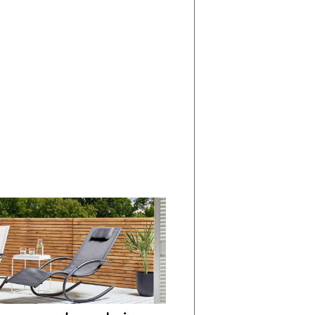
di
I
Nuovi
Vespri