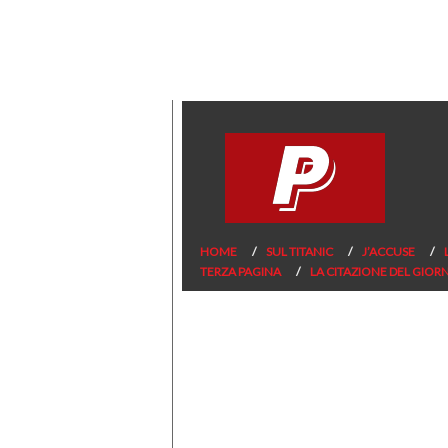
HOME
SUL TITANIC
J’ACCUSE
TERZA PAGINA
LA CITAZIONE DEL GIOR