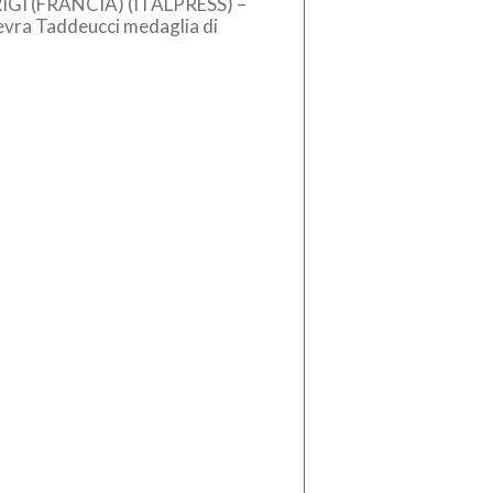
IGI (FRANCIA) (ITALPRESS) –
evra Taddeucci medaglia di
zo nella knockout 3 km agli
pei in acque libere di Parigi. […]