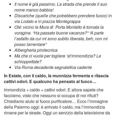
Il nome è già pessimo. La strada che prende il suo
nome manco babbia!
Discariche (quelle che potrebbero prendere fuoco) in
via Lodato e in piazza Montegrappa
Olé: vicino le Mura di Porta Montalto è tornata la
voragine. “Ha passato buone vacanze?” “A parte
l’asfalto da cui mi sono subito liberata, beh, non mi
posso lamentare”
Albergheria pirotecnica
Ma che ci vuole per togliere ‘st’immondizia? Le
schioppettate?
Via Roma decadente segnaletica cadente
In Estate, con il caldo, la munnizza fermenta e rilascia
cattivi odori. E qualcuno ha pensato al fuoco…
Immondizia + caldo = cattivi odori. E allora sapete che
facciamo, visto che nessuno si occupa di noi rifiuti?
Chiediamo aiuto al fuoco purificatore… Ecco l’immagine
della Palermo oggi: è arrivato il caldo, ma l’immondizia
rimane per le strade. Oggi un servizio della televisione da