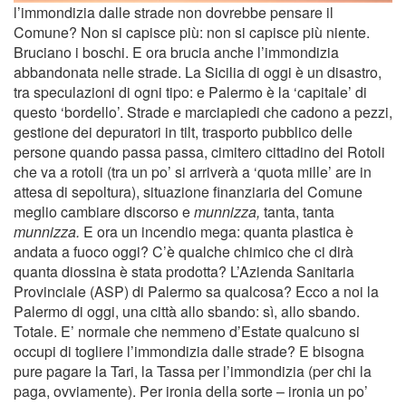
l’immondizia dalle strade non dovrebbe pensare il
Comune? Non si capisce più: non si capisce più niente.
Bruciano i boschi. E ora brucia anche l’immondizia
abbandonata nelle strade. La Sicilia di oggi è un disastro,
tra speculazioni di ogni tipo: e Palermo è la ‘capitale’ di
questo ‘bordello’. Strade e marciapiedi che cadono a pezzi,
gestione dei depuratori in tilt, trasporto pubblico delle
persone quando passa passa, cimitero cittadino dei Rotoli
che va a rotoli (tra un po’ si arriverà a ‘quota mille’ are in
attesa di sepoltura), situazione finanziaria del Comune
meglio cambiare discorso e
munnizza,
tanta, tanta
munnizza.
E ora un incendio mega: quanta plastica è
andata a fuoco oggi? C’è qualche chimico che ci dirà
quanta diossina è stata prodotta? L’Azienda Sanitaria
Provinciale (ASP) di Palermo sa qualcosa? Ecco a noi la
Palermo di oggi, una città allo sbando: sì, allo sbando.
Totale. E’ normale che nemmeno d’Estate qualcuno si
occupi di togliere l’immondizia dalle strade? E bisogna
pure pagare la Tari, la Tassa per l’immondizia (per chi la
paga, ovviamente). Per ironia della sorte – ironia un po’