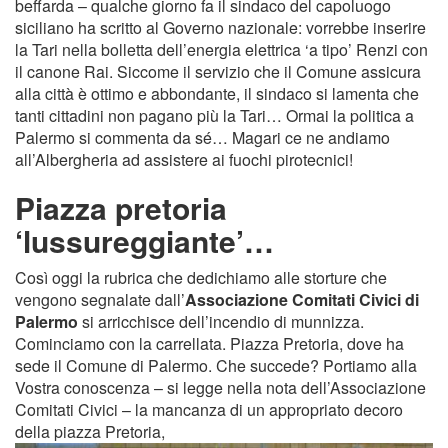
beffarda – qualche giorno fa il sindaco del capoluogo
siciliano ha scritto al Governo nazionale: vorrebbe inserire
la Tari nella bolletta dell’energia elettrica ‘a tipo’ Renzi con
il canone Rai. Siccome il servizio che il Comune assicura
alla città è ottimo e abbondante, il sindaco si lamenta che
tanti cittadini non pagano più la Tari… Ormai la politica a
Palermo si commenta da sé… Magari ce ne andiamo
all’Albergheria ad assistere ai fuochi pirotecnici!
Piazza pretoria
‘lussureggiante’…
Così oggi la rubrica che dedichiamo alle storture che
vengono segnalate dall’
Associazione Comitati Civici di
Palermo
si arricchisce dell’incendio di munnizza.
Cominciamo con la carrellata. Piazza Pretoria, dove ha
sede il Comune di Palermo. Che succede? Portiamo alla
Vostra conoscenza – si legge nella nota dell’Associazione
Comitati Civici – la mancanza di un appropriato decoro
della piazza Pretoria,