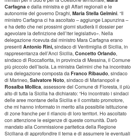
Carfagna
e dalla ministra e gli Affari regionali e le
autonomie del governo Draghi,
Maria Stella Gelmini
. “Il
ministro Carfagna ci ha ascoltato – aggiunge Lapunzina –
e ha detto che nei prossimi giorni studierà il dossier per
agevolare la definizione dell’iter legislativo». Nella
delegazione ricevuta dal ministro Mara Carfagna erano
presenti
Antonio Rini,
sindaco di Ventimiglia di Sicilia, in
rappresentanza dell’Anci Sicilia,
Concetto Orlando
,
sindaco di Roccafiorita, in provincia di Messina, il Comune
più piccolo dell’Isola. La ministra Gelmini che ha incontrato
una delegazione composta da
Franco Ribaudo
, sindaco
di Marineo,
Salvatore Noto
, sindaco di Marianopoli e
Rosalba Mollica
, assessore del Comune di Floresta, il più
alto di tutta la Sicilia ha dichiarato: “Ho incontrato i sindaci
delle aree montane della Sicilia e il comitato promotore,
che mi hanno informato in merito alla possibile istituzione
di zone franche per il rilancio di loro territori. Ho ascoltato
con attenzione le esigenze di queste comunità. Darò
mandato alla Commissione paritetica della Regione
Siciliana di approfondire il tema e di assumere le eventuali