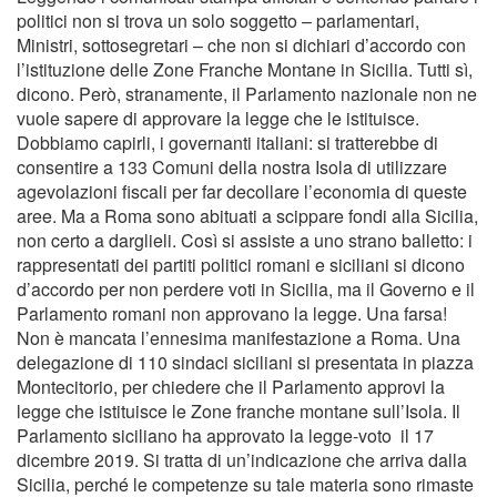
politici non si trova un solo soggetto – parlamentari,
Ministri, sottosegretari – che non si dichiari d’accordo con
l’istituzione delle Zone Franche Montane in Sicilia. Tutti sì,
dicono. Però, stranamente, il Parlamento nazionale non ne
vuole sapere di approvare la legge che le istituisce.
Dobbiamo capirli, i governanti italiani: si tratterebbe di
consentire a 133 Comuni della nostra Isola di utilizzare
agevolazioni fiscali per far decollare l’economia di queste
aree. Ma a Roma sono abituati a scippare fondi alla Sicilia,
non certo a darglieli. Così si assiste a uno strano balletto: i
rappresentati dei partiti politici romani e siciliani si dicono
d’accordo per non perdere voti in Sicilia, ma il Governo e il
Parlamento romani non approvano la legge. Una farsa!
Non è mancata l’ennesima manifestazione a Roma. Una
delegazione di 110 sindaci siciliani si presentata in piazza
Montecitorio, per chiedere che il Parlamento approvi la
legge che istituisce le Zone franche montane sull’Isola. Il
Parlamento siciliano ha approvato la legge-voto il 17
dicembre 2019. Si tratta di un’indicazione che arriva dalla
Sicilia, perché le competenze su tale materia sono rimaste