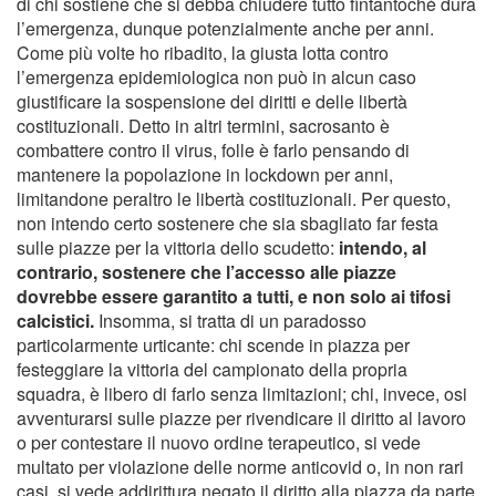
di chi sostiene che si debba chiudere tutto fintantoché dura
l’emergenza, dunque potenzialmente anche per anni.
Come più volte ho ribadito, la giusta lotta contro
l’emergenza epidemiologica non può in alcun caso
giustificare la sospensione dei diritti e delle libertà
costituzionali. Detto in altri termini, sacrosanto è
combattere contro il virus, folle è farlo pensando di
mantenere la popolazione in lockdown per anni,
limitandone peraltro le libertà costituzionali. Per questo,
non intendo certo sostenere che sia sbagliato far festa
sulle piazze per la vittoria dello scudetto:
intendo, al
contrario, sostenere che l’accesso alle piazze
dovrebbe essere garantito a tutti, e non solo ai tifosi
calcistici.
Insomma, si tratta di un paradosso
particolarmente urticante: chi scende in piazza per
festeggiare la vittoria del campionato della propria
squadra, è libero di farlo senza limitazioni; chi, invece, osi
avventurarsi sulle piazze per rivendicare il diritto al lavoro
o per contestare il nuovo ordine terapeutico, si vede
multato per violazione delle norme anticovid o, in non rari
casi, si vede addirittura negato il diritto alla piazza da parte