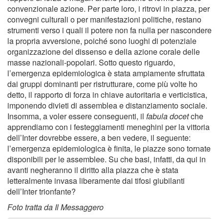
convenzionale azione. Per parte loro, i ritrovi in piazza, per
convegni culturali o per manifestazioni politiche, restano
strumenti verso i quali il potere non fa nulla per nascondere
la propria avversione, poiché sono luoghi di potenziale
organizzazione del dissenso e della azione corale delle
masse nazionali-popolari. Sotto questo riguardo,
l’emergenza epidemiologica è stata ampiamente sfruttata
dai gruppi dominanti per ristrutturare, come più volte ho
detto, il rapporto di forza in chiave autoritaria e verticistica,
imponendo divieti di assemblea e distanziamento sociale.
Insomma, a voler essere conseguenti, il
fabula docet
che
apprendiamo con i festeggiamenti meneghini per la vittoria
dell’Inter dovrebbe essere, a ben vedere, il seguente:
l’emergenza epidemiologica è finita, le piazze sono tornate
disponibili per le assemblee. Su che basi, infatti, da qui in
avanti negheranno il diritto alla piazza che è stata
letteralmente invasa liberamente dai tifosi giubilanti
dell’Inter trionfante?
Foto tratta da Il Messaggero