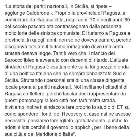
“La storia dei partiti nazionali, in Sicilia, si ripete –
aggiunge Calderone -. Proprio la provincia di Ragusa, a
cominciare da Ragusa città, negli anni ’70 e negli anni ’80
del secolo passato era contrassegnata dalla presenza
molto forte della sinistra comunista. Di turismo a Ragusa e
provincia, in quegli anni, non se ne doveva parlare, perché
bisognava tutelare il turismo romagnolo dove una certa
sinistra dettava legge. Tant’è vero che il rilancio del
Barocco Ibleo è avvenuto con decenni di ritardo. L’attuale
sindaco di Ragusa è esattamente sulla lunghezza d’onda
di una politica italiana che ha sempre penalizzato Sud e
Sicilia. Sfruttando i personalismi di una classe dirigente
locale prona ai partiti nazionali. Noi invitiamo i cittadini di
Ragusa a riflettere, perché lasciandosi rappresentare da
questi personaggi la loro città non farà molta strada.
Invitiamo inoltre il sindaco a fare proprio lo studio di ET su
come spendere i fondi del Recovery e, casomai ne avesse
necessità, possiamo fornirglielo, gratuitamente, purché lo
adotti e lotti perché il governo lo applichi, per il bene della
sua città e del Meridione d’Italia”.