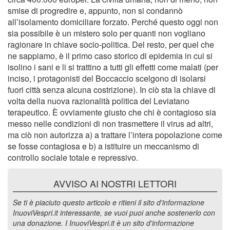
smise di progredire e, appunto, non si condannò
all’isolamento domiciliare forzato. Perché questo oggi non
sia possibile è un mistero solo per quanti non vogliano
ragionare in chiave socio-politica. Del resto, per quel che
ne sappiamo, è il primo caso storico di epidemia in cui si
isolino i sani e li si trattino a tutti gli effetti come malati (per
inciso, i protagonisti del Boccaccio scelgono di isolarsi
fuori città senza alcuna costrizione). In ciò sta la chiave di
volta della nuova razionalità politica del Leviatano
terapeutico. È ovviamente giusto che chi è contagioso sia
messo nelle condizioni di non trasmettere il virus ad altri,
ma ciò non autorizza a) a trattare l’intera popolazione come
se fosse contagiosa e b) a istituire un meccanismo di
controllo sociale totale e repressivo.
AVVISO AI NOSTRI LETTORI
Se ti è piaciuto questo articolo e ritieni il sito d'informazione
InuoviVespri.it interessante, se vuoi puoi anche sostenerlo con
una donazione. I InuoviVespri.it è un sito d'informazione