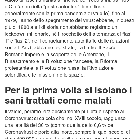
d.C. (l’anno della “peste antonina”, identificata
generalmente con la prima pandemia di vaio-lo), fino al
1979, l’anno dello spegnimento del virus: ebbene, in questi
più di 1800 anni di storia non abbiamo registrato un
lockdown millenario, né il rocchetto dell’alternanza di “fasi
1” e “fasi 2”, né il congelamento autoritario delle relazioni
sociali. Anzi, abbiamo registrato, tra l’altro, il Sacro
Romano Impero e la scoperta delle Americhe, il
Rinascimento e la Rivoluzione francese, la Riforma
protestante e la Rivoluzione russa, la Rivoluzione
scientifica e le missioni nello spazio.
Per la prima volta si isolano i
sani trattati come malati
Il vaiolo, peraltro, era decisamente più letale rispetto al
Coronavirus: si calcola che, nel XVIII secolo, raggiunse
una letalità del 30 % (contro quella dello 0,6 % del
Coronavirus) e portò alla morte, sempre in quel secolo, di
circa 400.000 europei. La civiltà umana, non di meno, non