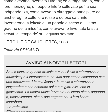
come avevano inventato i tiranni; ed oltraggiarono, con le
loro menzogne, un popolo intero sollevato per la sua
indipendenza, come avevano oltraggiato principi, re ed
anche regine colle loro rozze e odiose calunnie.
Inventarono la felicità di un popolo disceso all’ultimo
gradino della miseria, come avevano inventato la sua
servitù al tempo de’ sui legittimi sovrani”.
HERCULE DE SAUCLIERES, 1863
Tratto da BRIGANTI
AVVISO AI NOSTRI LETTORI
Se ti è piaciuto questo articolo e ritieni il sito d'informazione
InuoviVespri.it interessante, se vuoi puoi anche sostenerlo con
una donazione. I InuoviVespri.it è un sito d'informazione
indipendente che risponde soltato ai giornalisti che lo
gestiscono. La nostra unica forza sta nei lettori che ci seguono
e, possibilmente, che ci sostengono con il loro libero
contributo.
-La redazione
Effettua una donazione con paypal