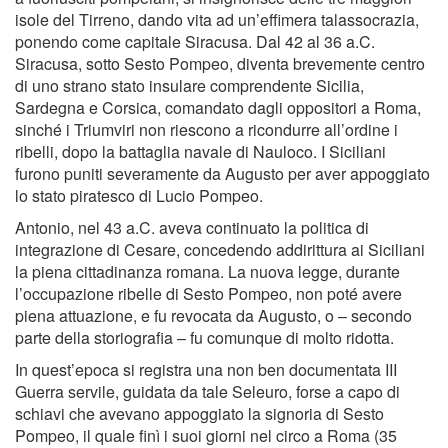
isole del Tirreno, dando vita ad un’effimera talassocrazia,
ponendo come capitale Siracusa. Dal 42 al 36 a.C.
Siracusa, sotto Sesto Pompeo, diventa brevemente centro
di uno strano stato insulare comprendente Sicilia,
Sardegna e Corsica, comandato dagli oppositori a Roma,
sinché i Triumviri non riescono a ricondurre all’ordine i
ribelli, dopo la battaglia navale di Nauloco. I Siciliani
furono puniti severamente da Augusto per aver appoggiato
lo stato piratesco di Lucio Pompeo.
Antonio, nel 43 a.C. aveva continuato la politica di
integrazione di Cesare, concedendo addirittura ai Siciliani
la piena cittadinanza romana. La nuova legge, durante
l’occupazione ribelle di Sesto Pompeo, non poté avere
piena attuazione, e fu revocata da Augusto, o – secondo
parte della storiografia – fu comunque di molto ridotta.
In quest’epoca si registra una non ben documentata III
Guerra servile, guidata da tale Seleuro, forse a capo di
schiavi che avevano appoggiato la signoria di Sesto
Pompeo, il quale finì i suoi giorni nel circo a Roma (35