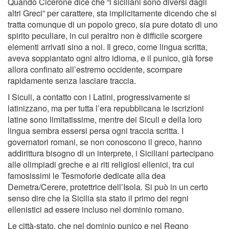
Quando Cicerone dice che “i siciliani sono diversi dagli
altri Greci” per carattere, sta implicitamente dicendo che si
tratta comunque di un popolo greco, sia pure dotato di uno
spirito peculiare, in cui peraltro non è difficile scorgere
elementi arrivati sino a noi. Il greco, come lingua scritta,
aveva soppiantato ogni altro idioma, e il punico, già forse
allora confinato all’estremo occidente, scompare
rapidamente senza lasciare traccia.
I Siculi, a contatto con i Latini, progressivamente si
latinizzano, ma per tutta l’era repubblicana le iscrizioni
latine sono limitatissime, mentre dei Siculi e della loro
lingua sembra essersi persa ogni traccia scritta. I
governatori romani, se non conoscono il greco, hanno
addirittura bisogno di un interprete, i Siciliani partecipano
alle olimpiadi greche e ai riti religiosi ellenici, tra cui
famosissimi le Tesmoforie dedicate alla dea
Demetra/Cerere, protettrice dell’Isola. Si può in un certo
senso dire che la Sicilia sia stato il primo dei regni
ellenistici ad essere incluso nel dominio romano.
Le città-stato, che nel dominio punico e nel Regno