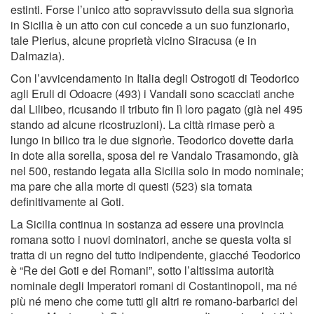
estinti. Forse l’unico atto sopravvissuto della sua signorìa
in Sicilia è un atto con cui concede a un suo funzionario,
tale Pierius, alcune proprietà vicino Siracusa (e in
Dalmazia).
Con l’avvicendamento in Italia degli Ostrogoti di Teodorico
agli Eruli di Odoacre (493) i Vandali sono scacciati anche
dal Lilibeo, ricusando il tributo fin lì loro pagato (già nel 495
stando ad alcune ricostruzioni). La città rimase però a
lungo in bilico tra le due signorìe. Teodorico dovette darla
in dote alla sorella, sposa del re Vandalo Trasamondo, già
nel 500, restando legata alla Sicilia solo in modo nominale;
ma pare che alla morte di questi (523) sia tornata
definitivamente ai Goti.
La Sicilia continua in sostanza ad essere una provincia
romana sotto i nuovi dominatori, anche se questa volta si
tratta di un regno del tutto indipendente, giacché Teodorico
è “Re dei Goti e dei Romani”, sotto l’altissima autorità
nominale degli Imperatori romani di Costantinopoli, ma né
più né meno che come tutti gli altri re romano-barbarici del