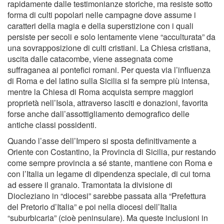
rapidamente dalle testimonianze storiche, ma resiste sotto
forma di culti popolari nelle campagne dove assume i
caratteri della magia e della superstizione con i quali
persiste per secoli e solo lentamente viene “acculturata” da
una sovrapposizione di culti cristiani. La Chiesa cristiana,
uscita dalle catacombe, viene assegnata come
suffraganea ai pontefici romani. Per questa via l’influenza
di Roma e del latino sulla Sicilia si fa sempre più intensa,
mentre la Chiesa di Roma acquista sempre maggiori
proprietà nell’Isola, attraverso lasciti e donazioni, favorita
forse anche dall’assottigliamento demografico delle
antiche classi possidenti.
Quando l’asse dell’Impero si sposta definitivamente a
Oriente con Costantino, la Provincia di Sicilia, pur restando
come sempre provincia a sé stante, mantiene con Roma e
con l’Italia un legame di dipendenza speciale, di cui torna
ad essere il granaio. Tramontata la divisione di
Diocleziano in “diocesi” sarebbe passata alla “Prefettura
del Pretorio d’Italia” e poi nella diocesi dell’Italia
“suburbicaria” (cioè peninsulare). Ma queste inclusioni in