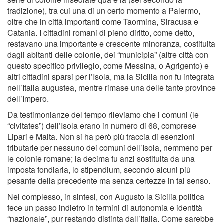
tradizione), tra cui una di un certo momento a Palermo,
oltre che in città importanti come Taormina, Siracusa e
Catania. I cittadini romani di pieno diritto, come detto,
restavano una importante e crescente minoranza, costituita
dagli abitanti delle colonie, dei “municipia” (altre città con
questo specifico privilegio, come Messina, o Agrigento) e
altri cittadini sparsi per l’Isola, ma la Sicilia non fu integrata
nell’Italia augustea, mentre rimase una delle tante province
dell’Impero.
Da testimonianze del tempo rileviamo che i comuni (le
“civitates”) dell’Isola erano in numero di 68, comprese
Lipari e Malta. Non si ha però più traccia di esenzioni
tributarie per nessuno dei comuni dell’Isola, nemmeno per
le colonie romane; la decima fu anzi sostituita da una
imposta fondiaria, lo stipendium, secondo alcuni più
pesante della precedente ma senza certezze in tal senso.
Nel complesso, in sintesi, con Augusto la Sicilia politica
fece un passo indietro in termini di autonomia e identità
“nazionale”, pur restando distinta dall’Italia. Come sarebbe