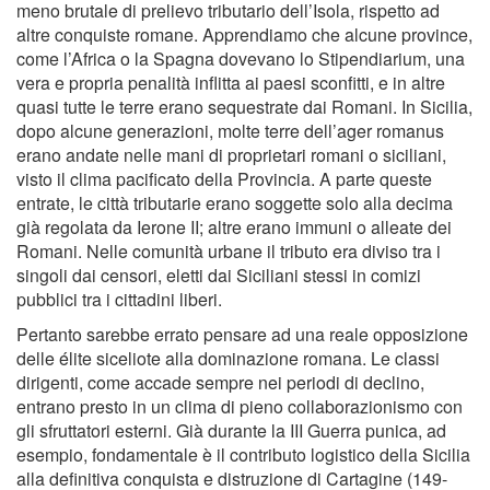
meno brutale di prelievo tributario dell’Isola, rispetto ad
altre conquiste romane. Apprendiamo che alcune province,
come l’Africa o la Spagna dovevano lo Stipendiarium, una
vera e propria penalità inflitta ai paesi sconfitti, e in altre
quasi tutte le terre erano sequestrate dai Romani. In Sicilia,
dopo alcune generazioni, molte terre dell’ager romanus
erano andate nelle mani di proprietari romani o siciliani,
visto il clima pacificato della Provincia. A parte queste
entrate, le città tributarie erano soggette solo alla decima
già regolata da Ierone II; altre erano immuni o alleate dei
Romani. Nelle comunità urbane il tributo era diviso tra i
singoli dai censori, eletti dai Siciliani stessi in comizi
pubblici tra i cittadini liberi.
Pertanto sarebbe errato pensare ad una reale opposizione
delle élite siceliote alla dominazione romana. Le classi
dirigenti, come accade sempre nei periodi di declino,
entrano presto in un clima di pieno collaborazionismo con
gli sfruttatori esterni. Già durante la III Guerra punica, ad
esempio, fondamentale è il contributo logistico della Sicilia
alla definitiva conquista e distruzione di Cartagine (149-