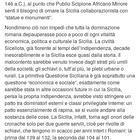
146 a.C.), al punto che Publio Scipione Africano Minore
sentì il bisogno di ornare la Sicilia collaborazionista con
“statue e monumenti”.
Nondimeno ciò non impedì che tutta la dominazione
romana depauperasse poco a poco di ogni vitalità
economica, politica e culturale la Sicilia. La civiltà
Siceliota, già fiorente ai tempi dell’indipendenza, decade
inesorabilmente e la Sicilia esce quasi dalla storia. Il
malcontento sarebbe venuto invece dagli strati più umili
della società: gli schiavi o, tutt’al più, le plebi urbane o
rurali. La primitiva Questione Siciliana è già soprattutto una
questione “economica e sociale”, esattamente come
sarebbe stata in altre occasioni future in cui la Sicilia,
persa la propria indipendenza, avrebbe visto stringere un
patto tra dominatori esterni e classi privilegiate interne: un
patto essenzialmente di rapina, se si vuole andare alla
sostanza delle cose. La Sicilia, infatti, torna agli onori delle
cronache solo per due guerre servili, cioè per rivolte di
schiavi, che tengono in scacco per anni interi i Romani: la
prima dal 139 al 132, la seconda dal 104 al 101.