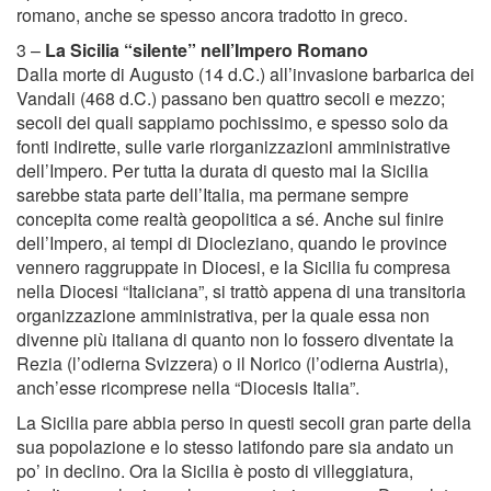
romano, anche se spesso ancora tradotto in greco.
3 –
La Sicilia “silente” nell’Impero Romano
Dalla morte di Augusto (14 d.C.) all’invasione barbarica dei
Vandali (468 d.C.) passano ben quattro secoli e mezzo;
secoli dei quali sappiamo pochissimo, e spesso solo da
fonti indirette, sulle varie riorganizzazioni amministrative
dell’Impero. Per tutta la durata di questo mai la Sicilia
sarebbe stata parte dell’Italia, ma permane sempre
concepita come realtà geopolitica a sé. Anche sul finire
dell’Impero, ai tempi di Diocleziano, quando le province
vennero raggruppate in Diocesi, e la Sicilia fu compresa
nella Diocesi “Italiciana”, si trattò appena di una transitoria
organizzazione amministrativa, per la quale essa non
divenne più italiana di quanto non lo fossero diventate la
Rezia (l’odierna Svizzera) o il Norico (l’odierna Austria),
anch’esse ricomprese nella “Diocesis Italia”.
La Sicilia pare abbia perso in questi secoli gran parte della
sua popolazione e lo stesso latifondo pare sia andato un
po’ in declino. Ora la Sicilia è posto di villeggiatura,