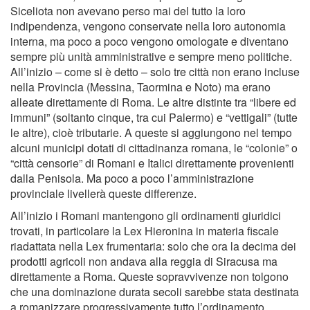
Siceliota non avevano perso mai del tutto la loro
indipendenza, vengono conservate nella loro autonomia
interna, ma poco a poco vengono omologate e diventano
sempre più unità amministrative e sempre meno politiche.
All’inizio – come si è detto – solo tre città non erano incluse
nella Provincia (Messina, Taormina e Noto) ma erano
alleate direttamente di Roma. Le altre distinte tra “libere ed
immuni” (soltanto cinque, tra cui Palermo) e “vettigali” (tutte
le altre), cioè tributarie. A queste si aggiungono nel tempo
alcuni municipi dotati di cittadinanza romana, le “colonie” o
“città censorie” di Romani e Italici direttamente provenienti
dalla Penisola. Ma poco a poco l’amministrazione
provinciale livellerà queste differenze.
All’inizio i Romani mantengono gli ordinamenti giuridici
trovati, in particolare la Lex Hieronina in materia fiscale
riadattata nella Lex frumentaria: solo che ora la decima dei
prodotti agricoli non andava alla reggia di Siracusa ma
direttamente a Roma. Queste sopravvivenze non tolgono
che una dominazione durata secoli sarebbe stata destinata
a romanizzare progressivamente tutto l’ordinamento