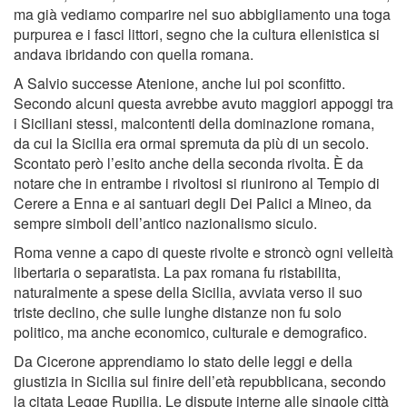
ma già vediamo comparire nel suo abbigliamento una toga
purpurea e i fasci littori, segno che la cultura ellenistica si
andava ibridando con quella romana.
A Salvio successe Atenione, anche lui poi sconfitto.
Secondo alcuni questa avrebbe avuto maggiori appoggi tra
i Siciliani stessi, malcontenti della dominazione romana,
da cui la Sicilia era ormai spremuta da più di un secolo.
Scontato però l’esito anche della seconda rivolta. È da
notare che in entrambe i rivoltosi si riunirono al Tempio di
Cerere a Enna e ai santuari degli Dei Palici a Mineo, da
sempre simboli dell’antico nazionalismo siculo.
Roma venne a capo di queste rivolte e stroncò ogni velleità
libertaria o separatista. La pax romana fu ristabilita,
naturalmente a spese della Sicilia, avviata verso il suo
triste declino, che sulle lunghe distanze non fu solo
politico, ma anche economico, culturale e demografico.
Da Cicerone apprendiamo lo stato delle leggi e della
giustizia in Sicilia sul finire dell’età repubblicana, secondo
la citata Legge Rupilia. Le dispute interne alle singole città