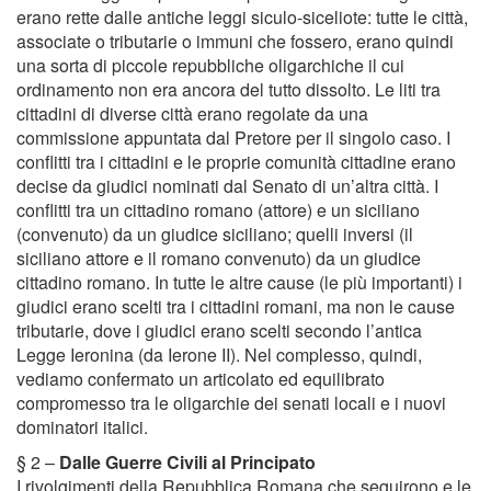
erano rette dalle antiche leggi siculo-siceliote: tutte le città,
associate o tributarie o immuni che fossero, erano quindi
una sorta di piccole repubbliche oligarchiche il cui
ordinamento non era ancora del tutto dissolto. Le liti tra
cittadini di diverse città erano regolate da una
commissione appuntata dal Pretore per il singolo caso. I
conflitti tra i cittadini e le proprie comunità cittadine erano
decise da giudici nominati dal Senato di un’altra città. I
conflitti tra un cittadino romano (attore) e un siciliano
(convenuto) da un giudice siciliano; quelli inversi (il
siciliano attore e il romano convenuto) da un giudice
cittadino romano. In tutte le altre cause (le più importanti) i
giudici erano scelti tra i cittadini romani, ma non le cause
tributarie, dove i giudici erano scelti secondo l’antica
Legge Ieronina (da Ierone II). Nel complesso, quindi,
vediamo confermato un articolato ed equilibrato
compromesso tra le oligarchie dei senati locali e i nuovi
dominatori italici.
§ 2 –
Dalle Guerre Civili al Principato
I rivolgimenti della Repubblica Romana che seguirono e le