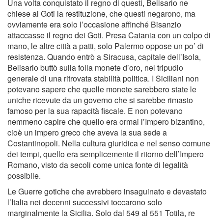
Una volta conquistato il regno di questi, Belisario ne
chiese ai Goti la restituzione, che questi negarono, ma
ovviamente era solo l’occasione affinché Bisanzio
attaccasse il regno dei Goti. Presa Catania con un colpo di
mano, le altre città a patti, solo Palermo oppose un po’ di
resistenza. Quando entrò a Siracusa, capitale dell’Isola,
Belisario buttò sulla folla monete d’oro, nel tripudio
generale di una ritrovata stabilità politica. I Siciliani non
potevano sapere che quelle monete sarebbero state le
uniche ricevute da un governo che si sarebbe rimasto
famoso per la sua rapacità fiscale. E non potevano
nemmeno capire che quello era ormai l’Impero bizantino,
cioè un impero greco che aveva la sua sede a
Costantinopoli. Nella cultura giuridica e nel senso comune
dei tempi, quello era semplicemente il ritorno dell’Impero
Romano, visto da secoli come unica fonte di legalità
possibile.
Le Guerre gotiche che avrebbero insaguinato e devastato
l’Italia nei decenni successivi toccarono solo
marginalmente la Sicilia. Solo dal 549 al 551 Totila, re