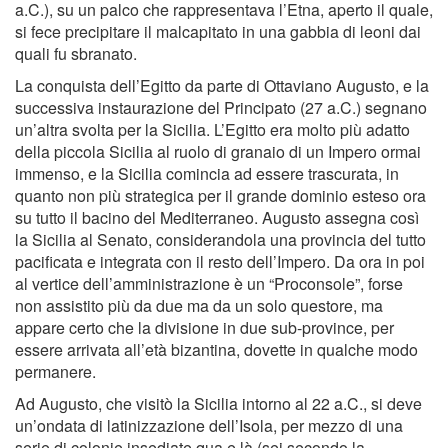
a.C.), su un palco che rappresentava l’Etna, aperto il quale,
si fece precipitare il malcapitato in una gabbia di leoni dai
quali fu sbranato.
La conquista dell’Egitto da parte di Ottaviano Augusto, e la
successiva instaurazione del Principato (27 a.C.) segnano
un’altra svolta per la Sicilia. L’Egitto era molto più adatto
della piccola Sicilia al ruolo di granaio di un Impero ormai
immenso, e la Sicilia comincia ad essere trascurata, in
quanto non più strategica per il grande dominio esteso ora
su tutto il bacino del Mediterraneo. Augusto assegna così
la Sicilia al Senato, considerandola una provincia del tutto
pacificata e integrata con il resto dell’Impero. Da ora in poi
al vertice dell’amministrazione è un “Proconsole”, forse
non assistito più da due ma da un solo questore, ma
appare certo che la divisione in due sub-province, per
essere arrivata all’età bizantina, dovette in qualche modo
permanere.
Ad Augusto, che visitò la Sicilia intorno al 22 a.C., si deve
un’ondata di latinizzazione dell’Isola, per mezzo di una
serie di colonie insediate qua e là (sei secondo la