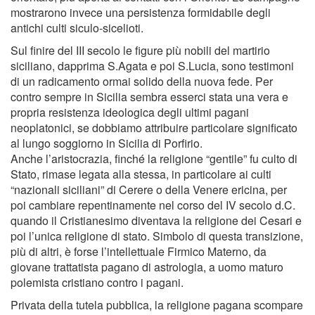
mostrarono invece una persistenza formidabile degli
antichi culti siculo-sicelioti.
Sul finire del III secolo le figure più nobili del martirio
siciliano, dapprima S.Agata e poi S.Lucia, sono testimoni
di un radicamento ormai solido della nuova fede. Per
contro sempre in Sicilia sembra esserci stata una vera e
propria resistenza ideologica degli ultimi pagani
neoplatonici, se dobbiamo attribuire particolare significato
al lungo soggiorno in Sicilia di Porfirio.
Anche l’aristocrazia, finché la religione “gentile” fu culto di
Stato, rimase legata alla stessa, in particolare ai culti
“nazionali siciliani” di Cerere o della Venere ericina, per
poi cambiare repentinamente nel corso del IV secolo d.C.
quando il Cristianesimo diventava la religione dei Cesari e
poi l’unica religione di stato. Simbolo di questa transizione,
più di altri, è forse l’intellettuale Firmico Materno, da
giovane trattatista pagano di astrologia, a uomo maturo
polemista cristiano contro i pagani.
Privata della tutela pubblica, la religione pagana scompare