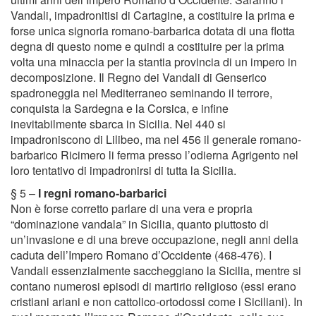
Vandali, impadronitisi di Cartagine, a costituire la prima e
forse unica signoria romano-barbarica dotata di una flotta
degna di questo nome e quindi a costituire per la prima
volta una minaccia per la stantia provincia di un impero in
decomposizione. Il Regno dei Vandali di Genserico
spadroneggia nel Mediterraneo seminando il terrore,
conquista la Sardegna e la Corsica, e infine
inevitabilmente sbarca in Sicilia. Nel 440 si
impadroniscono di Lilibeo, ma nel 456 il generale romano-
barbarico Ricimero li ferma presso l’odierna Agrigento nel
loro tentativo di impadronirsi di tutta la Sicilia.
§ 5 –
I regni romano-barbarici
Non è forse corretto parlare di una vera e propria
“dominazione vandala” in Sicilia, quanto piuttosto di
un’invasione e di una breve occupazione, negli anni della
caduta dell’Impero Romano d’Occidente (468-476). I
Vandali essenzialmente saccheggiano la Sicilia, mentre si
contano numerosi episodi di martirio religioso (essi erano
cristiani ariani e non cattolico-ortodossi come i Siciliani). In