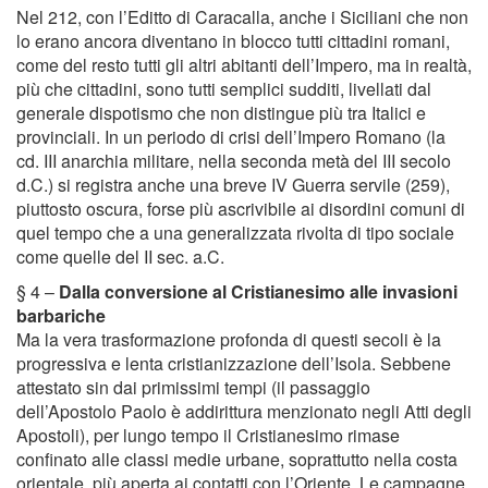
Nel 212, con l’Editto di Caracalla, anche i Siciliani che non
lo erano ancora diventano in blocco tutti cittadini romani,
come del resto tutti gli altri abitanti dell’Impero, ma in realtà,
più che cittadini, sono tutti semplici sudditi, livellati dal
generale dispotismo che non distingue più tra Italici e
provinciali. In un periodo di crisi dell’Impero Romano (la
cd. III anarchia militare, nella seconda metà del III secolo
d.C.) si registra anche una breve IV Guerra servile (259),
piuttosto oscura, forse più ascrivibile ai disordini comuni di
quel tempo che a una generalizzata rivolta di tipo sociale
come quelle del II sec. a.C.
§ 4 –
Dalla conversione al Cristianesimo alle invasioni
barbariche
Ma la vera trasformazione profonda di questi secoli è la
progressiva e lenta cristianizzazione dell’Isola. Sebbene
attestato sin dai primissimi tempi (il passaggio
dell’Apostolo Paolo è addirittura menzionato negli Atti degli
Apostoli), per lungo tempo il Cristianesimo rimase
confinato alle classi medie urbane, soprattutto nella costa
orientale, più aperta ai contatti con l’Oriente. Le campagne