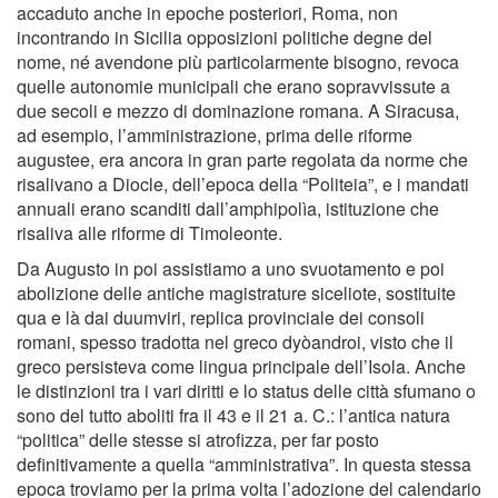
accaduto anche in epoche posteriori, Roma, non
incontrando in Sicilia opposizioni politiche degne del
nome, né avendone più particolarmente bisogno, revoca
quelle autonomie municipali che erano sopravvissute a
due secoli e mezzo di dominazione romana. A Siracusa,
ad esempio, l’amministrazione, prima delle riforme
augustee, era ancora in gran parte regolata da norme che
risalivano a Diocle, dell’epoca della “Politeia”, e i mandati
annuali erano scanditi dall’amphipolìa, istituzione che
risaliva alle riforme di Timoleonte.
Da Augusto in poi assistiamo a uno svuotamento e poi
abolizione delle antiche magistrature siceliote, sostituite
qua e là dai duumviri, replica provinciale dei consoli
romani, spesso tradotta nel greco dyòandroi, visto che il
greco persisteva come lingua principale dell’Isola. Anche
le distinzioni tra i vari diritti e lo status delle città sfumano o
sono del tutto aboliti fra il 43 e il 21 a. C.: l’antica natura
“politica” delle stesse si atrofizza, per far posto
definitivamente a quella “amministrativa”. In questa stessa
epoca troviamo per la prima volta l’adozione del calendario