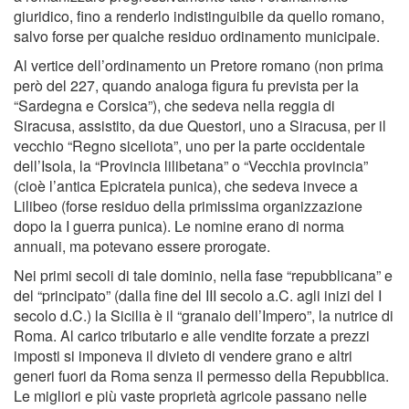
giuridico, fino a renderlo indistinguibile da quello romano,
salvo forse per qualche residuo ordinamento municipale.
Al vertice dell’ordinamento un Pretore romano (non prima
però del 227, quando analoga figura fu prevista per la
“Sardegna e Corsica”), che sedeva nella reggia di
Siracusa, assistito, da due Questori, uno a Siracusa, per il
vecchio “Regno siceliota”, uno per la parte occidentale
dell’Isola, la “Provincia lilibetana” o “Vecchia provincia”
(cioè l’antica Epicrateia punica), che sedeva invece a
Lilibeo (forse residuo della primissima organizzazione
dopo la I guerra punica). Le nomine erano di norma
annuali, ma potevano essere prorogate.
Nei primi secoli di tale dominio, nella fase “repubblicana” e
del “principato” (dalla fine del III secolo a.C. agli inizi del I
secolo d.C.) la Sicilia è il “granaio dell’Impero”, la nutrice di
Roma. Al carico tributario e alle vendite forzate a prezzi
imposti si imponeva il divieto di vendere grano e altri
generi fuori da Roma senza il permesso della Repubblica.
Le migliori e più vaste proprietà agricole passano nelle