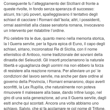
Conseguente fu l’atteggiamento dei Siciliani di fronte a
queste rivolte, in fondo senza speranza di successo:
alcuni, tra i più poveri, spalleggiavano il tentativo degli
schiavi di cacciare i Romani dall’Isola; altri, i possidenti,
ormai assimilati alla classe senatoria romana, invocavano
un intervento per ristabilire l’ordine.
Più celebre tra le due, quanto meno nella memoria storica,
la I Guerra servile, per la figura epica di Euno, il capo degli
schiavi, siriano, incoronatosi Re di Sicilia, con il nome
ellenistico di Antioco, nome tradizionale dei sovrani della
dinastia dei Seleucidi. Gli insorti proclamarono la naturale
libertà e uguaglianza degli uomini ma non ebbero la forza
di resistere alla reazione romana. Per alleviare un po’ le
condizioni del lavoro servile, ma anche per dare ordine al
governo della Provincia, i Romani emanarono, dopo averli
sconfitti, la Lex Rupilia, che naturalmente non poteva
rimuovere il malessere alla base, dando infine luogo, nel
giro di una sola generazione, ad una II Guerra servile, dagli
esiti anche qui scontati. Ancora una volta abbiamo uno
schiavo, Salvio, che si fa acclamare re col nome di Trifone,