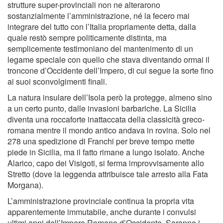
strutture super-provinciali non ne alterarono
sostanzialmente l’amministrazione, né la fecero mai
integrare del tutto con l’Italia propriamente detta, dalla
quale restò sempre politicamente distinta, ma
semplicemente testimoniano del mantenimento di un
legame speciale con quello che stava diventando ormai il
troncone d’Occidente dell’Impero, di cui segue la sorte fino
ai suoi sconvolgimenti finali.
La natura insulare dell’Isola però la protegge, almeno sino
a un certo punto, dalle invasioni barbariche. La Sicilia
diventa una roccaforte inattaccata della classicità greco-
romana mentre il mondo antico andava in rovina. Solo nel
278 una spedizione di Franchi per breve tempo mette
piede in Sicilia, ma il fatto rimane a lungo isolato. Anche
Alarico, capo dei Visigoti, si ferma improvvisamente allo
Stretto (dove la leggenda attribuisce tale arresto alla Fata
Morgana).
L’amministrazione provinciale continua la propria vita
apparentemente immutabile, anche durante i convulsi
ultimi anni dell’Impero Romano d’Occidente. Saranno i