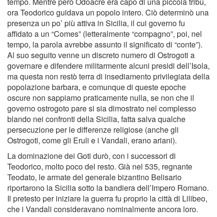
tempo. Mentre però Odoacre era capo di una piccola tribù,
ora Teodorico guidava un popolo intero. Ciò determinò una
presenza un po’ più attiva in Sicilia, il cui governo fu
affidato a un “Comes” (letteralmente “compagno”, poi, nel
tempo, la parola avrebbe assunto il significato di “conte”).
Al suo seguito venne un discreto numero di Ostrogoti a
governare e difendere militarmente alcuni presidi dell’Isola,
ma questa non restò terra di insediamento privilegiata della
popolazione barbara, e comunque di queste epoche
oscure non sappiamo praticamente nulla, se non che il
governo ostrogoto pare si sia dimostrato nel complesso
blando nei confronti della Sicilia, fatta salva qualche
persecuzione per le differenze religiose (anche gli
Ostrogoti, come gli Eruli e i Vandali, erano ariani).
La dominazione dei Goti durò, con i successori di
Teodorico, molto poco del resto. Già nel 535, regnante
Teodato, le armate del generale bizantino Belisario
riportarono la Sicilia sotto la bandiera dell’Impero Romano.
Il pretesto per iniziare la guerra fu proprio la città di Lilibeo,
che i Vandali consideravano nominalmente ancora loro.