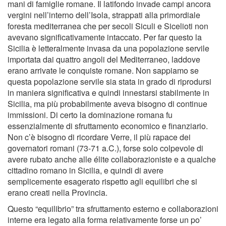
mani di famiglie romane. Il latifondo invade campi ancora
vergini nell’interno dell’Isola, strappati alla primordiale
foresta mediterranea che per secoli Siculi e Sicelioti non
avevano significativamente intaccato. Per far questo la
Sicilia è letteralmente invasa da una popolazione servile
importata dai quattro angoli del Mediterraneo, laddove
erano arrivate le conquiste romane. Non sappiamo se
questa popolazione servile sia stata in grado di riprodursi
in maniera significativa e quindi innestarsi stabilmente in
Sicilia, ma più probabilmente aveva bisogno di continue
immissioni. Di certo la dominazione romana fu
essenzialmente di sfruttamento economico e finanziario.
Non c’è bisogno di ricordare Verre, il più rapace dei
governatori romani (73-71 a.C.), forse solo colpevole di
avere rubato anche alle élite collaborazioniste e a qualche
cittadino romano in Sicilia, e quindi di avere
semplicemente esagerato rispetto agli equilibri che si
erano creati nella Provincia.
Questo “equilibrio” tra sfruttamento esterno e collaborazioni
interne era legato alla forma relativamente forse un po’