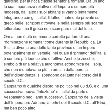
giardino, per la ricca classe senatoria romana. Da un lato
la sua importanza relativa nell’Impero è sempre più
modesta, dall’altro i suoi abitanti si vanno lentamente
integrando con gli Italici. Il latino finalmente prevale sul
greco nelle iscrizioni ritrovate, e nella sempre più scarna
letteratura, ma il greco non scompare mai del tutto.
Ormai non è più nemmeno corretto parlare di una
“dominazione romana” come durante la Repubblica. La
Sicilia diventa una delle tante province di un impero
potenzialmente universale, nel quale il “primato” dell’Italia
è sempre più teorico che effettivo. Anche le zecche,
simbolo di una relativa autonomia economica dell’Isola,
che non monetavano più in oro sin dalla perdita
dell’indipendenza, si spengono del tutto nel corso del II
secolo d.C.
Sappiamo di qualche disordine politico nel 68 d.C. e di una
successiva nuova “iniezione” di Italici da parte di
Vespasiano negli anni successivi. Sappiamo della visita
dell’imperatore Adriano, ai primi del II secolo d.C. all’Etna,
ma ben poco altro.