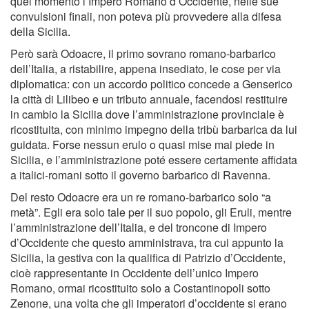
quel momento l’Impero Romano d’Occidente, nelle sue
convulsioni finali, non poteva più provvedere alla difesa
della Sicilia.
Però sarà Odoacre, il primo sovrano romano-barbarico
dell’Italia, a ristabilire, appena insediato, le cose per via
diplomatica: con un accordo politico concede a Genserico
la città di Lilibeo e un tributo annuale, facendosi restituire
in cambio la Sicilia dove l’amministrazione provinciale è
ricostituita, con minimo impegno della tribù barbarica da lui
guidata. Forse nessun erulo o quasi mise mai piede in
Sicilia, e l’amministrazione poté essere certamente affidata
a italici-romani sotto il governo barbarico di Ravenna.
Del resto Odoacre era un re romano-barbarico solo “a
metà”. Egli era solo tale per il suo popolo, gli Eruli, mentre
l’amministrazione dell’Italia, e del troncone di Impero
d’Occidente che questo amministrava, tra cui appunto la
Sicilia, la gestiva con la qualifica di Patrizio d’Occidente,
cioè rappresentante in Occidente dell’unico Impero
Romano, ormai ricostituito solo a Costantinopoli sotto
Zenone, una volta che gli imperatori d’occidente si erano